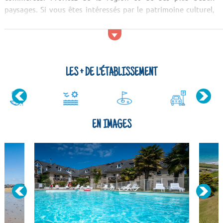
paysages. Si vous êtes intéressés par le patrimoine culturel,
allez visiter l'île Agot. Après avoir vu les principaux lieux
culturels, pourquoi ne pas prendre un bol d'air pur ! Vous
serez charmés par le paysage de la pointe du Groin, de la
Pointe de la Garde-Guérin et du lac ...
LES + DE L'ÉTABLISSEMENT
EN IMAGES