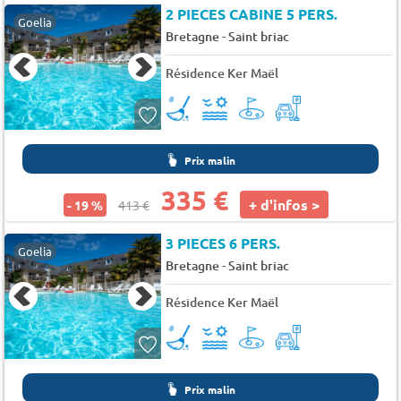
2 PIECES CABINE 5 PERS.
Goelia
-
Bretagne
Saint briac
Résidence Ker Maël
Prix malin
335 €
+ d'infos >
- 19 %
413 €
3 PIECES 6 PERS.
Goelia
-
Bretagne
Saint briac
Résidence Ker Maël
Prix malin