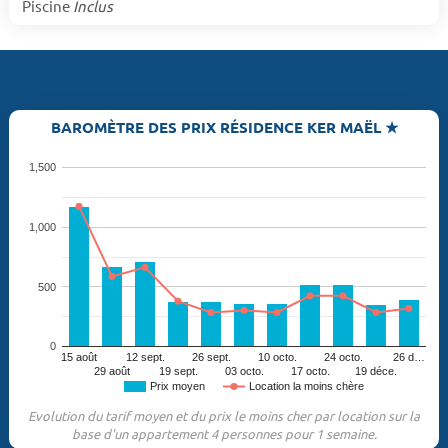
Piscine
Inclus
BAROMÈTRE DES PRIX RÉSIDENCE KER MAËL ★
1,500
1,000
500
0
15 août
12 sept.
26 sept.
10 octo.
24 octo.
26 d…
29 août
19 sept.
03 octo.
17 octo.
19 déce.
Prix moyen
Location la moins chère
Evolution du tarif moyen et du prix le moins cher par location sur la
base d'un appartement 4 personnes pour 1 semaine.