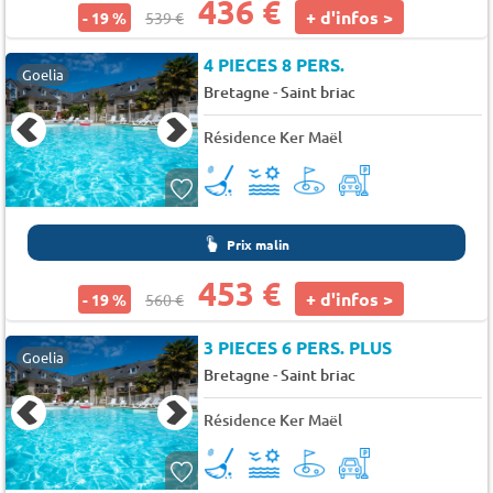
436 €
+ d'infos >
- 19 %
539 €
4 PIECES 8 PERS.
Goelia
-
Bretagne
Saint briac
Résidence Ker Maël
Prix malin
453 €
+ d'infos >
- 19 %
560 €
3 PIECES 6 PERS. PLUS
Goelia
-
Bretagne
Saint briac
Résidence Ker Maël