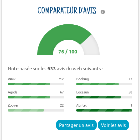
COMPARATEUR D'AVIS
76
/
100
Note basée sur les
933
avis du web suivants :
Vinivi
712
Booking
73
Agoda
67
Locasun
58
Zoover
22
Abritel
1
Partager un avis
Voir les avis