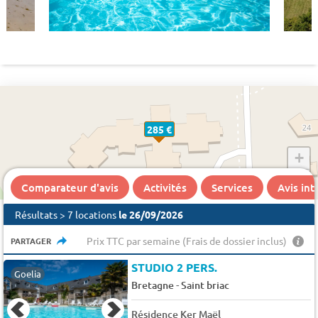
285 €
+
−
Comparateur d'avis
Activités
Services
Avis in
Résultats > 7 locations
le 26/09/2026
Prix TTC par semaine (Frais de dossier inclus)
PARTAGER
STUDIO 2 PERS.
Goelia
-
Bretagne
Saint briac
Résidence Ker Maël