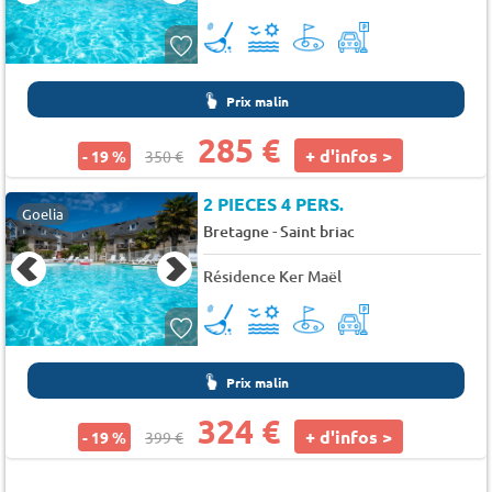
Prix malin
285 €
+ d'infos >
- 19 %
350 €
2 PIECES 4 PERS.
Goelia
-
Bretagne
Saint briac
Résidence Ker Maël
Prix malin
324 €
+ d'infos >
- 19 %
399 €