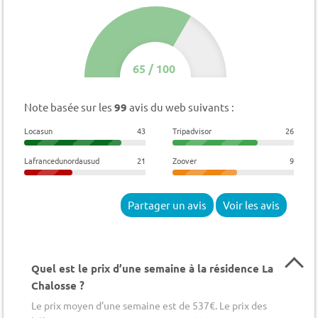
65
/
100
Note basée sur les
99
avis du web suivants :
Locasun
43
Tripadvisor
26
Lafrancedunordausud
21
Zoover
9
Partager un avis
Voir les avis
Quel est le prix d’une semaine à la résidence La
Chalosse ?
Le prix moyen d’une semaine est de 537€. Le prix des