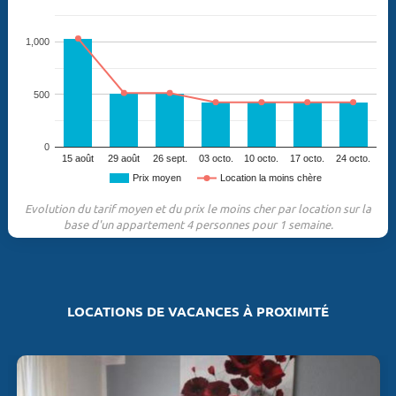
1,000
500
0
15 août
29 août
26 sept.
03 octo.
10 octo.
17 octo.
24 octo.
Prix moyen
Location la moins chère
Evolution du tarif moyen et du prix le moins cher par location sur la
base d'un appartement 4 personnes pour 1 semaine.
LOCATIONS DE VACANCES À PROXIMITÉ