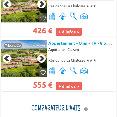
Résidence La Chalosse
★★★
426 €
+ d'infos >
A
ppartement - Clim - TV - 8 pers. - 60m2 - Animaux admis
TripandCo
-
Aquitaine
Cassen
Résidence La Chalosse
★★★
555 €
+ d'infos >
COMPARATEUR D'AVIS