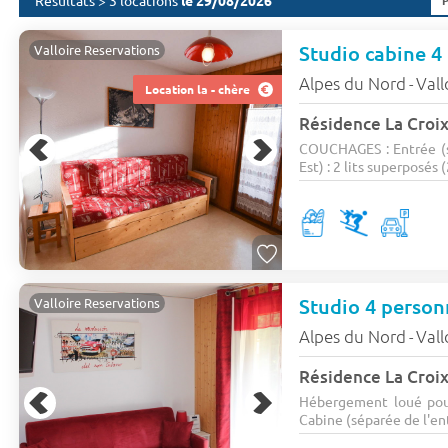
Résultats > 3 locations
le 29/08/2026
Studio cabine 4 
Valloire Reservations
Alpes du Nord
Vall
-
Location la - chère
Résidence La Croi
COUCHAGES : Entrée (s
Est) : 2 lits superposés 
Studio 4 person
Valloire Reservations
Alpes du Nord
Vall
-
Résidence La Croi
Hébergement loué po
Cabine (séparée de l'entr