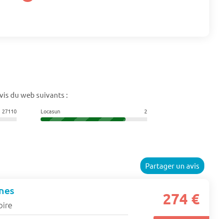
vis du web suivants :
27110
Locasun
2
Partager un avis
nes
274 €
oire