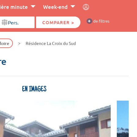
ière minute
Week-end
+
de filtres
COMPARER >
loire
Résidence La Croix du Sud
re
EN IMAGES