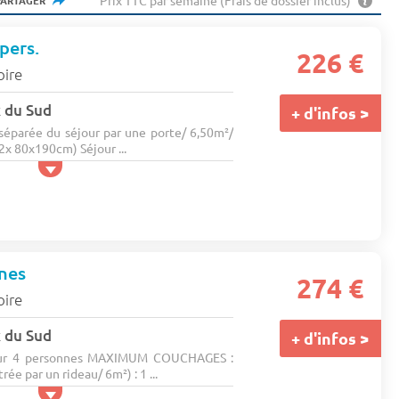
Prix TTC par semaine (Frais de dossier inclus)
PARTAGER
pers.
226 €
oire
x du Sud
+ d'infos >
éparée du séjour par une porte/ 6,50m²/
(2x 80x190cm) Séjour ...
nes
274 €
oire
x du Sud
+ d'infos >
ur 4 personnes MAXIMUM COUCHAGES :
ée par un rideau/ 6m²) : 1 ...