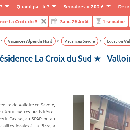
?
Quand partir ?
Semaines < 200 €
Dern
Vacances Alpes du Nord
Vacances Savoie
Location Val
ésidence La Croix du Sud ★
- Valloi
entre de Valloire en Savoie,
nt à 100 mètres. Activités et
Petit Casino, au SPAR ou au
alités locales à La PIzza, à