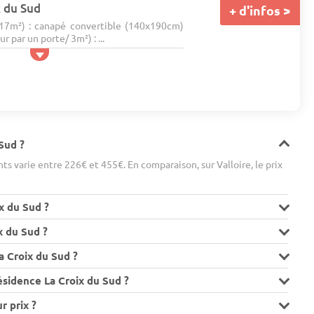
x du Sud
+ d'infos >
17m²) : canapé convertible (140x190cm)
r par un porte/ 3m²) : ...
Sud ?
 varie entre 226€ et 455€. En comparaison, sur Valloire, le prix
x du Sud ?
x du Sud ?
a Croix du Sud ?
ésidence La Croix du Sud ?
r prix ?