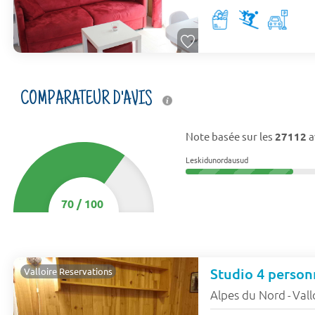
COMPARATEUR D'AVIS
Note basée sur les
27112
a
Leskidunordausud
70
/
100
Studio 4 person
Valloire Reservations
Alpes du Nord
Vall
-