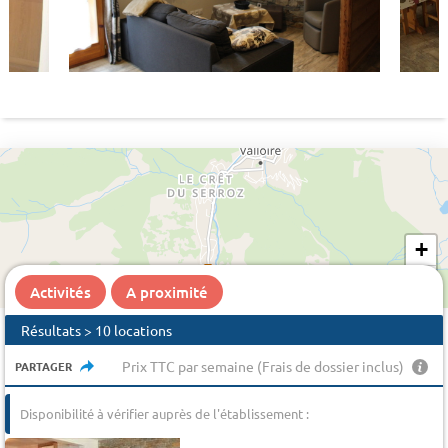
+
−
Activités
A proximité
Résultats > 10 locations
Prix TTC par semaine (Frais de dossier inclus)
PARTAGER
Disponibilité à vérifier auprès de l'établissement :