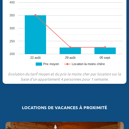
400
350
300
250
200
22 août
29 août
05 sept.
Prix moyen
Location la moins chère
Evolution du tarif moyen et du prix le moins cher par location sur la
base d'un appartement 4 personnes pour 1 semaine.
LOCATIONS DE VACANCES À PROXIMITÉ