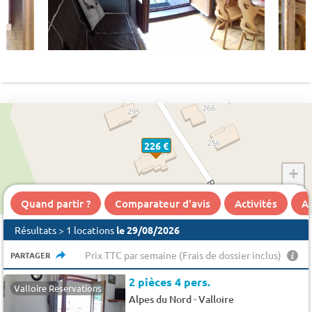
226 €
+
−
Quand partir ?
Comparateur d'avis
Activités
A 
Résultats > 1 locations
le 29/08/2026
Prix TTC par semaine (Frais de dossier inclus)
PARTAGER
2 pièces 4 pers.
Valloire Reservations
-
Alpes du Nord
Valloire