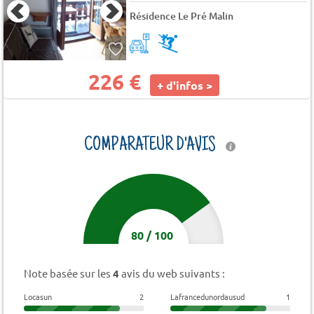
Résidence Le Pré Malin
226 €
+ d'infos >
COMPARATEUR D'AVIS
80
/
100
Note basée sur les
4
avis du web suivants :
Locasun
2
Lafrancedunordausud
1