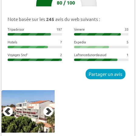
80
/
100
Note basée sur les
245
avis du web suivants :
Tripadvisor
197
Venere
33
Hotels
7
Expedia
5
Voyages Sncf
2
Lafrancedunordausud
1
Partager un avis