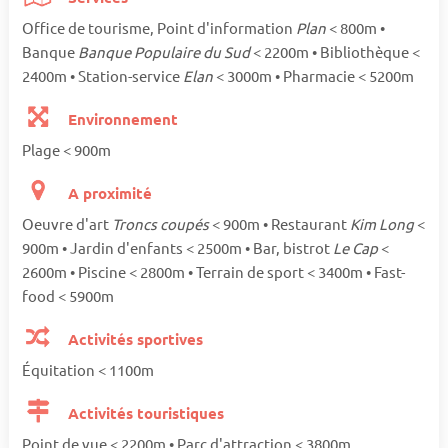
Office de tourisme, Point d'information
Plan
< 800m •
Banque
Banque Populaire du Sud
< 2200m • Bibliothèque <
2400m • Station-service
Elan
< 3000m • Pharmacie < 5200m
Environnement
Plage < 900m
A proximité
Oeuvre d'art
Troncs coupés
< 900m • Restaurant
Kim Long
<
900m • Jardin d'enfants < 2500m • Bar, bistrot
Le Cap
<
2600m • Piscine < 2800m • Terrain de sport < 3400m • Fast-
food < 5900m
Activités sportives
Équitation < 1100m
Activités touristiques
Point de vue < 2200m • Parc d'attraction < 3800m