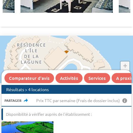
+
−
Comparateur d'avis
Activités
Services
A proxi
Résultats > 4 locations
Prix TTC par semaine (Frais de dossier inclus)
PARTAGER
Disponibilité à vérifier auprès de l'établissement :