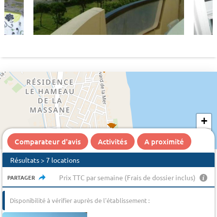
+
−
Comparateur d'avis
Activités
A proximité
Résultats > 7 locations
Prix TTC par semaine (Frais de dossier inclus)
PARTAGER
Disponibilité à vérifier auprès de l'établissement :