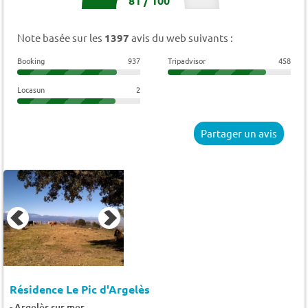
81
/
100
Note basée sur les
1397
avis du web suivants :
Booking
937
Tripadvisor
458
Locasun
2
Partager un avis
Résidence Le Pic d'Argelès
-
Argelès sur mer