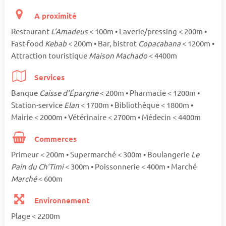
A proximité
Restaurant
L'Amadeus
< 100m • Laverie/pressing < 200m •
Fast-food
Kebab
< 200m • Bar, bistrot
Copacabana
< 1200m •
Attraction touristique
Maison Machado
< 4400m
Services
Banque
Caisse d'Épargne
< 200m • Pharmacie < 1200m •
Station-service
Elan
< 1700m • Bibliothèque < 1800m •
Mairie < 2000m • Vétérinaire < 2700m • Médecin < 4400m
Commerces
Primeur < 200m • Supermarché < 300m • Boulangerie
Le
Pain du Ch'Timi
< 300m • Poissonnerie < 400m • Marché
Marché
< 600m
Environnement
Plage < 2200m