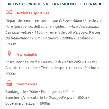
ACTIVITÉS PROCHES DE LA RÉSIDENCE LE TÉTRAS ★
Activités sportives
Départ de remontée mécanique
Grizzly
< 400m • Site de vol
libre (parapente, deltaplane, rigides,...)
Aire de décollage
Les Charmettes
< 1100m • Terrain de golf
Parcours 9 Trous
du Beauchet
< 1700m • Patinoire < 2200m • Escalade <
2300m
A proximité
Restaurant
La Vache
< 400m • Pub
Before café
< 1600m •
Bar, bistrot < 1800m • Terrain de sport < 1900m • Piscine <
2000m
Commerces
Boulangerie < 700m • Fromager < 1600m •
Boucherie/charcuterie
La Grange Berger
< 1600m •
Supermarché
Spar
< 1900m