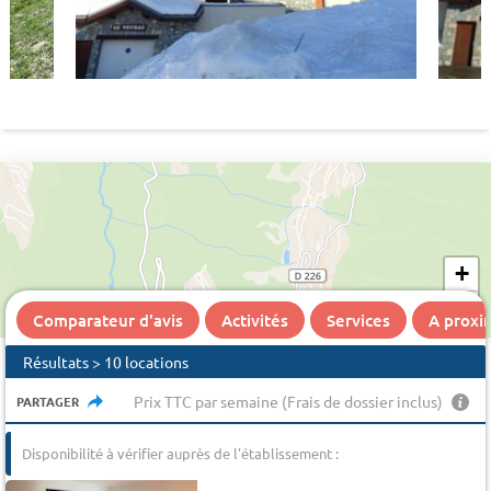
+
−
Comparateur d'avis
Activités
Services
A proxi
Résultats > 10 locations
Prix TTC par semaine (Frais de dossier inclus)
PARTAGER
Disponibilité à vérifier auprès de l'établissement :