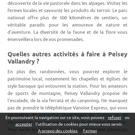
découverte de la vie pastorale dans les alpages. Visitez les
fermes locales et savourez les produits du terroir. Le parc
national offre plus de 500 kilomètres de sentiers, un
véritable paradis pour les amoureux de nature et
d'aventure. La diversité de la faune et de la flore vous
émerveillera lors de vos promenades.
Quelles autres activités à faire à Peisey
Vallandry ?
En plus des randonnées, vous pourrez explorer le
patrimoine local, notamment les chapelles et églises de
style baroque qui entourent la station. Pour les amateurs
de sports de montagne, Peisey Vallandry propose de
l'escalade, de la via ferrata et du canyoning. Ne manquez
pas de prendre le téléphérique Vanoise Express, qui vous
permettra de
rejoindre Montchavin les Coches et de
En poursuivant la navigation sur ce site, vous pouvez
refuser
ou
découvrir la vue spectaculaire sur le domaine Paradiski.
accepter
l'utilisation de cookies pour mieux vous servir.
Pour varier les plaisirs, vous pourrez également pêcher ou
A propos des cookies
Fermer