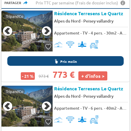
Prix TTC par semaine (Frais de dossier inclus)
PARTAGER
Résidence Terresens Le Quartz
TripandCo
-
Alpes du Nord
Peisey vallandry
Appartement - TV - 4 pers. - 30m2 - Animaux admis
Prix malin
773 €
+ d'infos >
- 21 %
973 €
Résidence Terresens Le Quartz
TripandCo
-
Alpes du Nord
Peisey vallandry
Appartement - TV - 6 pers. - 40m2 - Animaux admis