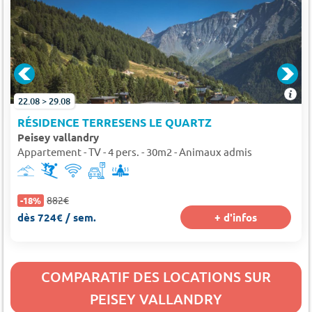
22.08 > 29.08
RÉSIDENCE TERRESENS LE QUARTZ
Peisey vallandry
Appartement - TV - 4 pers. - 30m2 - Animaux admis
882€
-18%
dès 724€ / sem.
+ d'infos
COMPARATIF DES LOCATIONS SUR
PEISEY VALLANDRY