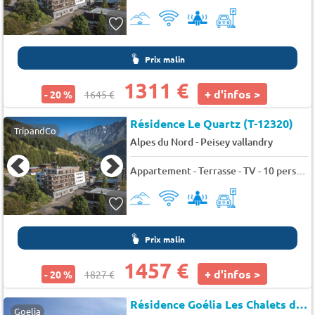
Prix malin
1311 €
+ d'infos >
- 20 %
1645 €
Résidence Le Quartz (T-12320)
TripandCo
-
Alpes du Nord
Peisey vallandry
Appartement - Terrasse - TV - 10 pers. - 100m2 - Animaux admis
Prix malin
1457 €
+ d'infos >
- 20 %
1827 €
Résidence Goélia Les Chalets des Deux Domaines
Goelia