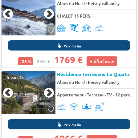
-
Alpes du Nord
Peisey vallandry
CHALET 15 PERS.
Prix malin
1769 €
+ d'infos >
- 25 %
2352 €
Résidence Terresens Le Quartz
TripandCo
-
Alpes du Nord
Peisey vallandry
Appartement - Terrasse - TV - 12 pers. - 160m2
Prix malin