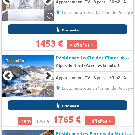
Appartement - TV - 8 pers. - 90m2 - Animaux admis
Location située à 12.4 km de Peisey va
Prix malin
1453 €
+ d'infos >
Résidence La Clé des Cimes
★★★★
TripandCo
-
Alpes du Nord
Areches beaufort
Appartement - TV - 8 pers. - 65m2 - Animaux admis
Location située à 21.2 km de Peisey va
Prix malin
1765 €
+ d'infos >
- 10 %
1967 €
Résidence Les Fermes du Mont-Blanc