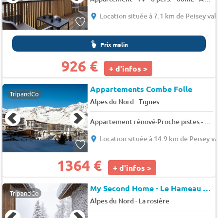
Location située à 7.1 km de Peisey val
Prix malin
926 €
+ d'infos >
Appartements Combe Folle
TripandCo
-
Alpes du Nord
Tignes
Appartement rénové·Proche pistes - 6 pers. - 45m2 - TV - Animaux admis
Location située à 14.9 km de Peisey va
1364 €
+ d'infos >
My Second Home - Le Hameau de Barthélémy - Résidence EXCLUSIVE
TripandCo
-
Alpes du Nord
La rosière