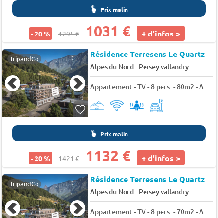
Prix malin
1031 €
+ d'infos >
- 20 %
1295 €
Résidence Terresens Le Quartz
TripandCo
-
Alpes du Nord
Peisey vallandry
Appartement - TV - 8 pers. - 80m2 - Animaux admis
Prix malin
1132 €
+ d'infos >
- 20 %
1421 €
Résidence Terresens Le Quartz
TripandCo
-
Alpes du Nord
Peisey vallandry
Appartement - TV - 8 pers. - 70m2 - Animaux admis