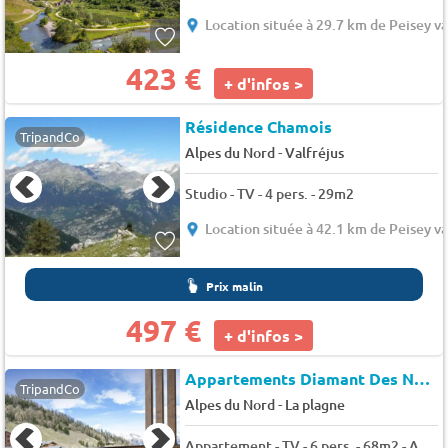
Location située à 29.7 km de Peisey va
423 €
+ d'infos >
Résidence Chamois
TripandCo
-
Alpes du Nord
Valfréjus
Studio - TV - 4 pers. - 29m2
Location située à 42.1 km de Peisey va
Prix malin
497 €
+ d'infos >
Appartements Diamant Des Neiges
TripandCo
-
Alpes du Nord
La plagne
Appartement - TV - 6 pers. - 68m2 - Animaux admis