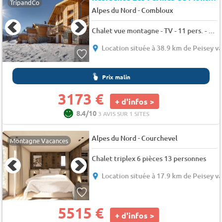
TripandCo
-
Alpes du Nord
Combloux
Chalet vue montagne - TV - 11 pers. - 250m2 - Animaux admis
Location située à 38.9 km de Peisey va
Prix malin
3173 €
+ d'infos >
8.4/10
3 AVIS SUR 1 SITES
-
Alpes du Nord
Courchevel
Montagne Vacances
Chalet triplex 6 pièces 13 personnes
Location située à 17.9 km de Peisey va
5515 €
+ d'infos >