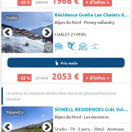
1966 €
+ d'infos >
- 20 %
2464 €
Résidence Goélia Les Chalets des Deux Domaines
Goelia
-
Alpes du Nord
Peisey vallandry
CHALET 21 PERS.
Prix malin
2053 €
+ d'infos >
- 25 %
2730 €
Locations de vacances situées dans une zone géographique plus
étendue :
SOWELL RESIDENCES Crêt Voland
TripandCo
-
Alpes du Nord
Les menuires
Studio - TV - 2 pers. - 20m2 - Animaux admis