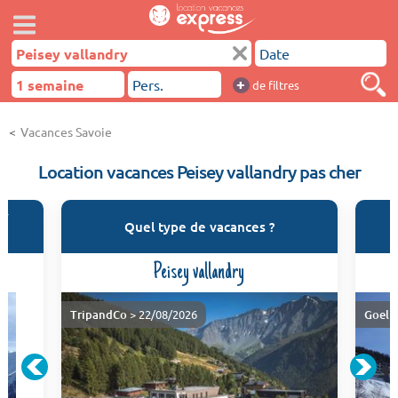
+
de filtres
Vacances Savoie
Location vacances Peisey vallandry pas cher
ey
Q
Quel type de vacances ?
Peisey vallandry
TripandCo
> 22/08/2026
Goeli