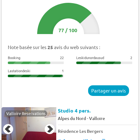
77
/
100
Note basée sur les
25
avis du web suivants :
Booking
22
Leskidunordausud
2
Lastationdeski
1
Partager un avis
Studio 4 pers.
Valloire Reservations
-
Alpes du Nord
Valloire
Résidence Les Bergers