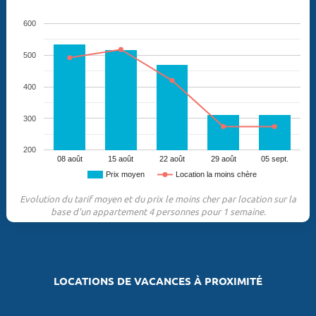
600
500
400
300
200
08 août
15 août
22 août
29 août
05 sept.
Prix moyen
Location la moins chère
Evolution du tarif moyen et du prix le moins cher par location sur la
base d'un appartement 4 personnes pour 1 semaine.
LOCATIONS DE VACANCES À PROXIMITÉ