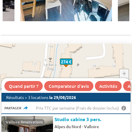
274 €
+
−
Quand partir ?
Comparateur d'avis
Activités
A 
Résultats > 3 locations
le 29/08/2026
Prix TTC par semaine (Frais de dossier inclus)
PARTAGER
Studio cabine 3 pers.
Valloire Reservations
-
Alpes du Nord
Valloire