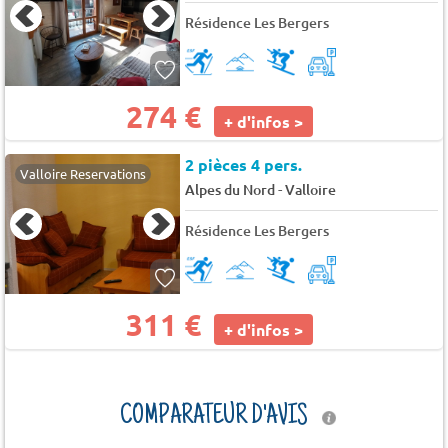
Résidence Les Bergers
274 €
+ d'infos >
2 pièces 4 pers.
Valloire Reservations
-
Alpes du Nord
Valloire
Résidence Les Bergers
311 €
+ d'infos >
COMPARATEUR D'AVIS