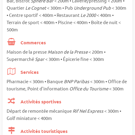
Bar, bistrot
Sphere Bar
< 200m • Laverie/pressing < 200m •
Quartier
Le Cognet
< 300m • Pub
Underground Pub
< 300m
• Centre sportif < 400m • Restaurant
Le 2000
< 400m •
Terrain de sport < 400m • Piscine < 400m • Boîte de nuit <
500m
Commerces
Maison de la presse
Maison de la Presse
< 200m •
Supermarché
Spar
< 300m • Épicerie fine < 300m
Services
Pharmacie < 300m • Banque
BNP Paribas
< 300m • Office de
tourisme, Point d'information
Office du Tourisme
< 300m
Activités sportives
Départ de remontée mécanique
Rif Nel Express
< 300m •
Golf miniature < 400m
Activités touristiques