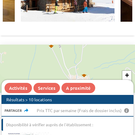
+
−
Activités
Services
A proximité
Résultats > 10 locations
Prix TTC par semaine (Frais de dossier inclus)
PARTAGER
Disponibilité à vérifier auprès de l'établissement :