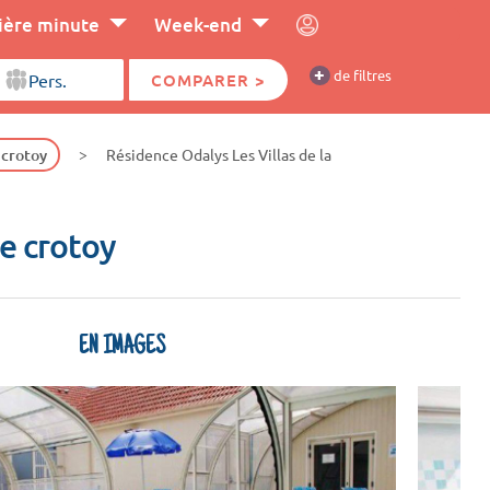
ière minute
Week-end
+
de filtres
COMPARER >
 crotoy
Résidence Odalys Les Villas de la
Le crotoy
EN IMAGES