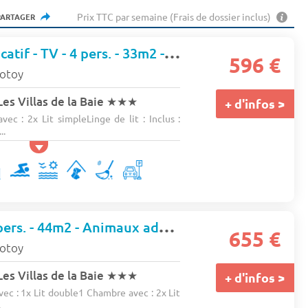
Prix TTC par semaine (Frais de dossier inclus)
PARTAGER
Hebergement locatif - TV - 4 pers. - 33m2 - Animaux admis
596 €
rotoy
es Villas de la Baie
★★★
+ d'infos >
c : 2x Lit simpleLinge de lit : Inclus :
..
Maison - TV - 6 pers. - 44m2 - Animaux admis
655 €
rotoy
es Villas de la Baie
★★★
+ d'infos >
c : 1x Lit double1 Chambre avec : 2x Lit
.