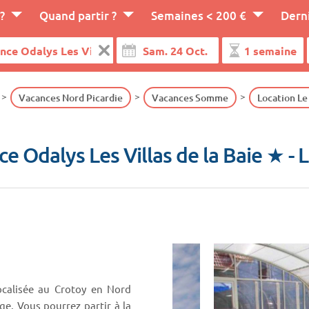
?
Quand partir ?
Semaines < 200 €
Dern
Vacances Nord Picardie
Vacances Somme
Location Le
e Odalys Les Villas de la Baie ★
- 
localisée au Crotoy en Nord
ge. Vous pourrez partir à la