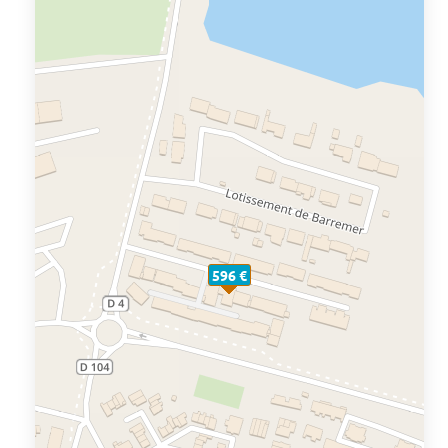
596 €