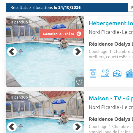
Résultats > 3 locations
le 24/10/2026
TripandCo
Nord Picardie
Le c
-
Location la - chère
Résidence Odalys L
Couchage 1 Chambre ave
oreillers, couettesEn su.
TripandCo
Nord Picardie
Le c
-
Résidence Odalys L
Couchage 1 Chambre ave
simpleLinge de lit : Inc..