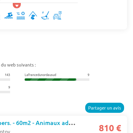
 du web suivants :
143
Lafrancedunordausud
9
9
Partager un avis
Maison - TV - 8 pers. - 60m2 - Animaux admis
810 €
rotoy