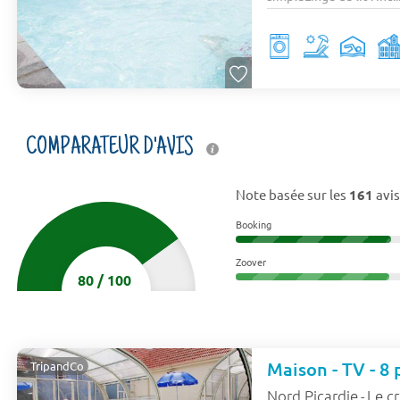
COMPARATEUR D'AVIS
Note basée sur les
161
avis
Booking
Zoover
80
/
100
TripandCo
Nord Picardie
Le c
-