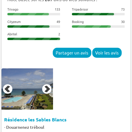
Trivago
133
Tripadvisor
73
Cityzeum
49
Booking
30
Abritel
2
Partager un avis
Voir les avis
Résidence les Sables Blancs
-
Douarnenez tréboul