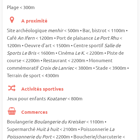
Plage < 300m
A proximité
Site archéologique
menhir
< 500m • Bar, bistrot < 1100m •
Café
An Ifern
< 1200m • Port de plaisance
Le Port Rhu
<
1200m • Oeuvre d'art < 1500m • Centre sportif
Salle de
Sports Le Bris
< 1600m • Cinéma
Le K.
< 2200m • Piste de
course < 2200m • Restaurant < 2200m • Monument
commémoratif
Croix de Lanriec
< 3800m • Stade < 3900m •
Terrain de sport < 4300m
Activités sportives
Jeux pour enfants
Koataner
< 800m
Commerces
Boulangerie
Boulangerie du Kreisker
< 1100m •
Supermarché
Huit à huit
< 2100m • Poissonnerie
La
Poissonnerie du Port
< 2200m • Boucherie/charcuterie <