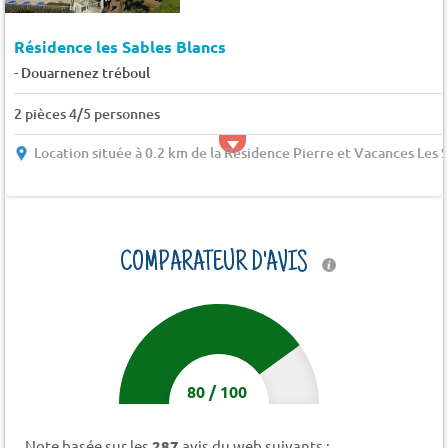
Résidence les Sables Blancs
-
Douarnenez tréboul
2 pièces 4/5 personnes
Location située à 0.2 km de la Résidence Pierre et Vacances Les 
COMPARATEUR D'AVIS
80
/
100
Note basée sur les
287
avis du web suivants :