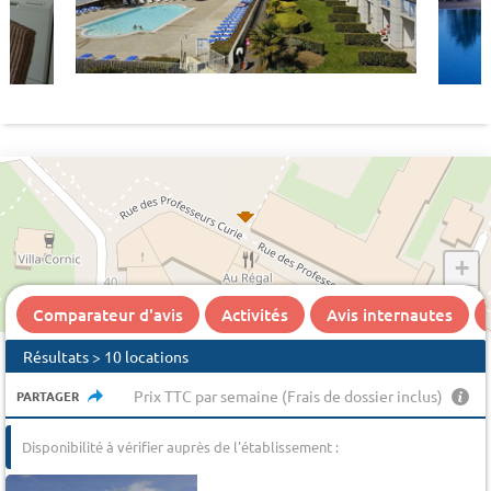
+
−
Comparateur d'avis
Activités
Avis internautes
Résultats > 10 locations
Prix TTC par semaine (Frais de dossier inclus)
PARTAGER
Disponibilité à vérifier auprès de l'établissement :