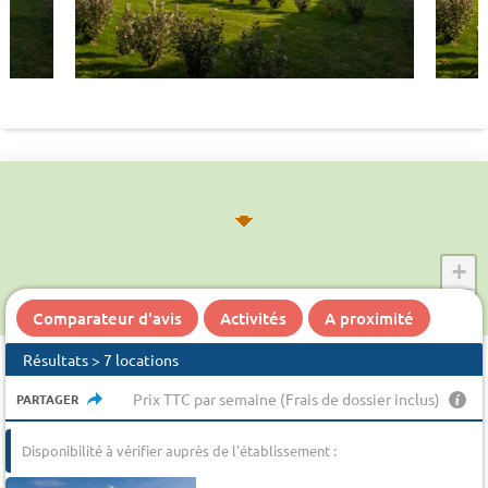
+
−
Comparateur d'avis
Activités
A proximité
Résultats > 7 locations
Prix TTC par semaine (Frais de dossier inclus)
PARTAGER
Disponibilité à vérifier auprès de l'établissement :