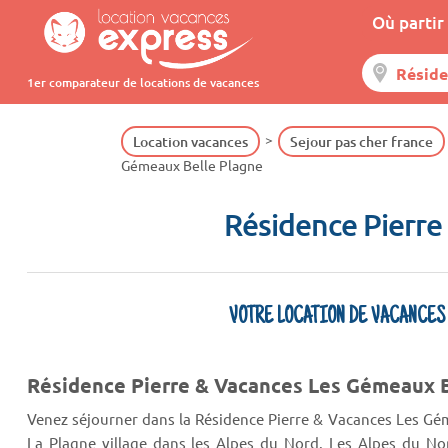
Où partir 
1er comparateur de locations de vacances
Location vacances
Sejour pas cher france
Gémeaux Belle Plagne
Résidence Pierre
VOTRE LOCATION DE VACANCES
Résidence Pierre & Vacances Les Gémeaux B
Venez séjourner dans la Résidence Pierre & Vacances Les Gém
La Plagne village dans les Alpes du Nord. Les Alpes du No