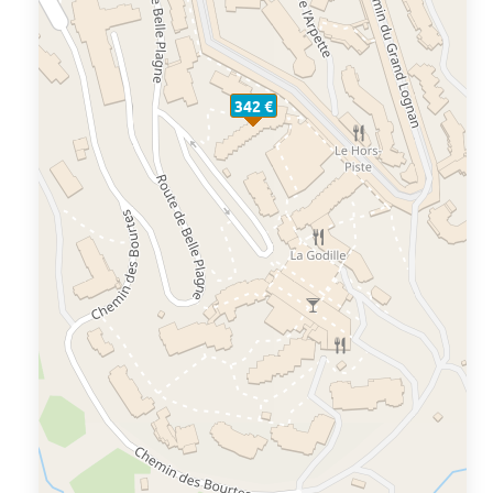
342 €