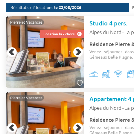
Résultats > 2 locations
le 22/08/2026
Studio 4 pers.
Pierre et Vacances
Alpes du Nord
La 
-
Location la - chère
Venez séjourner dan
Gémeaux Belle Plagne, si
Appartement 4 
Pierre et Vacances
Alpes du Nord
La 
-
Venez séjourner dan
Gémeaux Belle Plagne, si