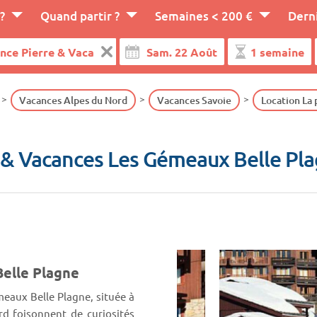
?
Quand partir ?
Semaines < 200 €
Dern
Vacances Alpes du Nord
Vacances Savoie
Location La 
 & Vacances Les Gémeaux Belle Pl
elle Plagne
eaux Belle Plagne, située à
rd foisonnent de curiosités