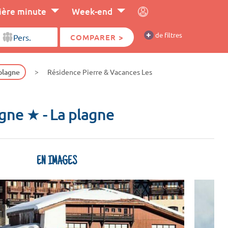
ière minute
Week-end
+
de filtres
COMPARER >
plagne
Résidence Pierre & Vacances Les
agne ★
- La plagne
EN IMAGES