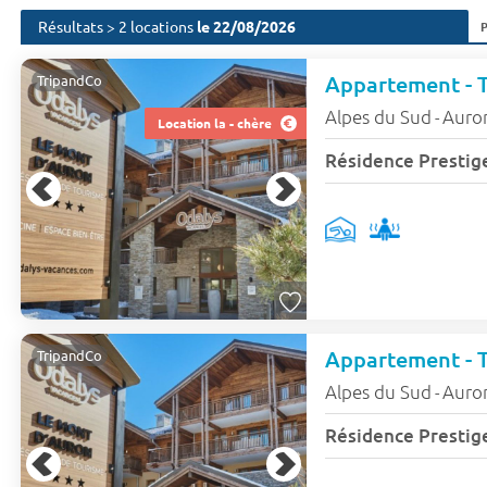
Résultats > 2 locations
le 22/08/2026
TripandCo
Alpes du Sud
Auro
-
Location la - chère
Résidence Prestig
TripandCo
Alpes du Sud
Auro
-
Résidence Prestig