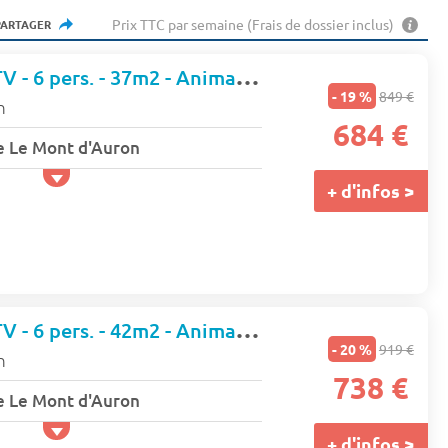
Prix TTC par semaine (Frais de dossier inclus)
PARTAGER
Appartement - TV - 6 pers. - 37m2 - Animaux admis
- 19 %
849 €
n
684 €
e Le Mont d'Auron
+ d'infos >
Appartement - TV - 6 pers. - 42m2 - Animaux admis
- 20 %
919 €
n
738 €
e Le Mont d'Auron
+ d'infos >