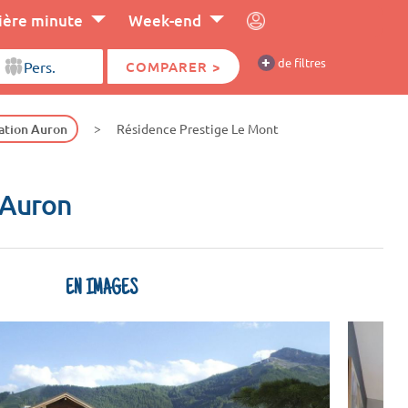
ière minute
Week-end
+
de filtres
COMPARER >
ation Auron
Résidence Prestige Le Mont
 Auron
EN IMAGES