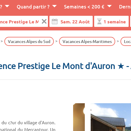
?
Quand partir ?
Semaines < 200 €
Dern
Vacances Alpes du Sud
Vacances Alpes-Maritimes
Loc
ence Prestige Le Mont d'Auron ★
-
 du c?ur du village d'Auron.
 national du Mercantour. Un