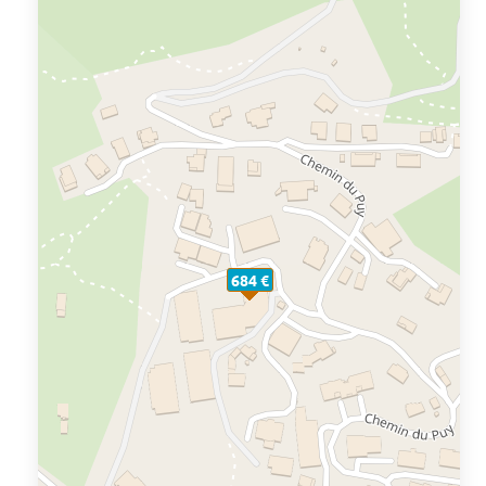
684 €