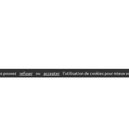
ous pouvez
refuser
ou
accepter
l'utilisation de cookies pour mieux vo