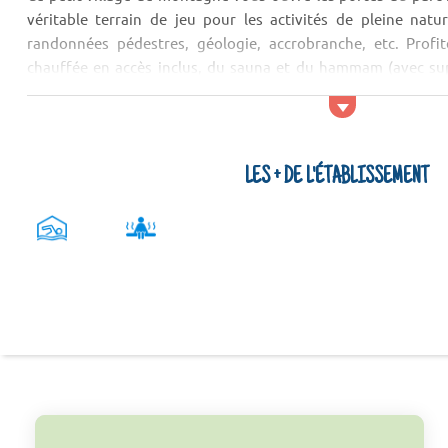
véritable terrain de jeu pour les activités de pleine natu
randonnées pédestres, géologie, accrobranche, etc. Profit
chauffée en accès inclus, du sauna et du hammam (avec sup
Auron est idéalement située pour vo...
LES + DE L'ÉTABLISSEMENT