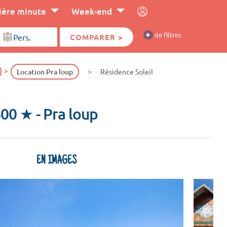
ière minute
Week-end
+
de filtres
COMPARER >
Location Pra loup
Résidence Soleil
1600 ★
- Pra loup
EN IMAGES