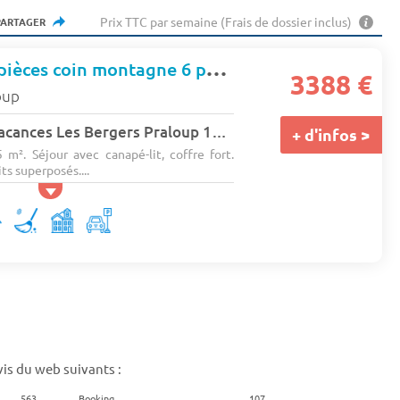
Prix TTC par semaine (Frais de dossier inclus)
PARTAGER
Appartement 2 pièces coin montagne 6 personnes
3388 €
oup
Résidence Soleil Vacances Les Bergers Praloup 1600
+ d'infos >
 m². Séjour avec canapé-lit, coffre fort.
ts superposés....
is du web suivants :
563
Booking
107