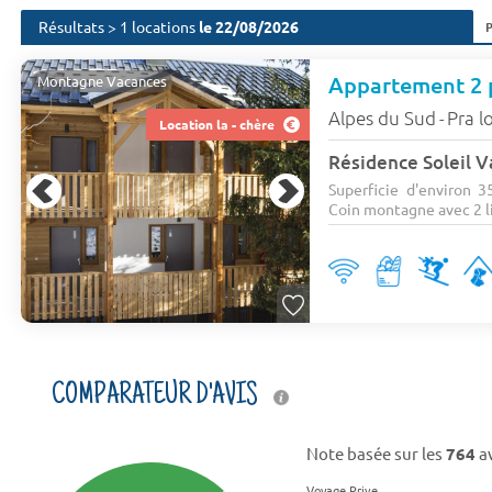
Résultats > 1 locations
le 22/08/2026
Montagne Vacances
Alpes du Sud
Pra l
-
Location la - chère
Superficie d'environ 35
Coin montagne avec 2 li
COMPARATEUR D'AVIS
Note basée sur les
764
av
Voyage Prive