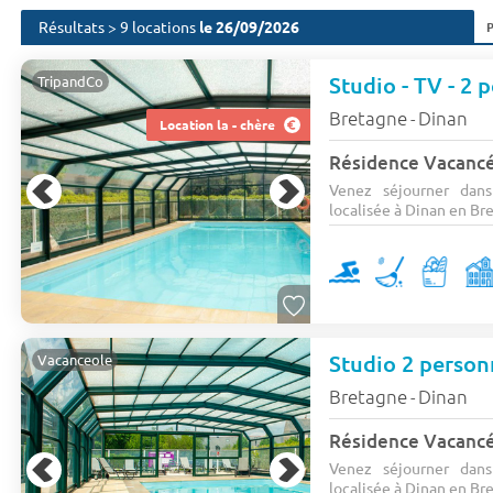
Résultats > 9 locations
le 26/09/2026
Studio - TV - 2 
TripandCo
Bretagne
Dinan
-
Location la - chère
Résidence Vacanc
Venez séjourner dans
localisée à Dinan en Bret
Studio 2 person
Vacanceole
Bretagne
Dinan
-
Résidence Vacanc
Venez séjourner dans
localisée à Dinan en Bret