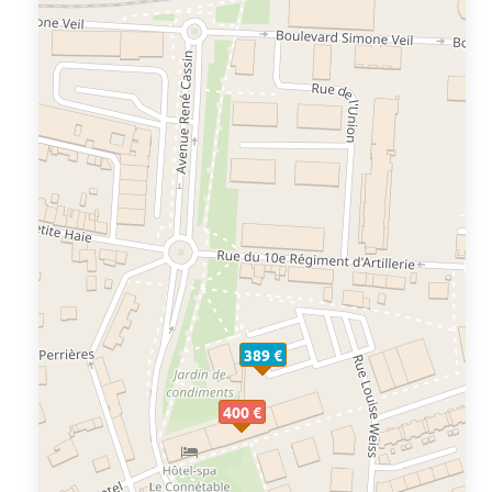
389 €
400 €