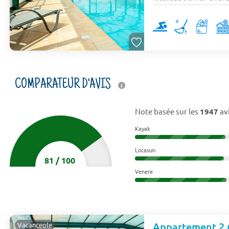
COMPARATEUR D'AVIS
Note basée sur les
1947
avi
Kayak
Locasun
81
/
100
Venere
Appartement 2 
Vacanceole