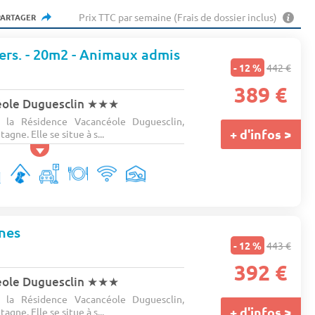
Prix TTC par semaine (Frais de dossier inclus)
PARTAGER
pers. - 20m2 - Animaux admis
- 12 %
442 €
389 €
éole Duguesclin
★★★
 la Résidence Vacancéole Duguesclin,
+ d'infos >
agne. Elle se situe à s...
nes
- 12 %
443 €
392 €
éole Duguesclin
★★★
 la Résidence Vacancéole Duguesclin,
+ d'infos >
agne. Elle se situe à s...