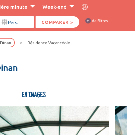
ière minute
Week-end
+
de filtres
COMPARER >
 Dinan
Résidence Vacancéole
Dinan
EN IMAGES