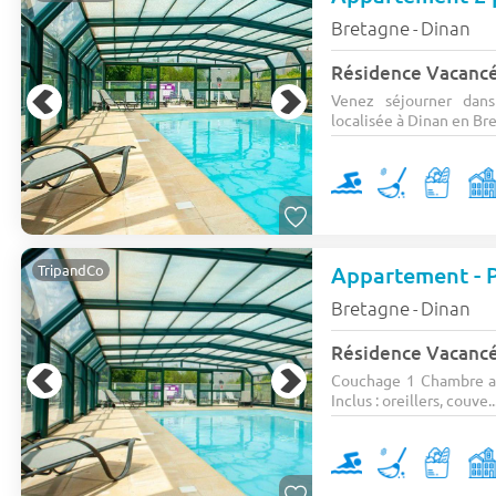
Bretagne
Dinan
-
Résidence Vacanc
Venez séjourner dans
localisée à Dinan en Bret
TripandCo
Bretagne
Dinan
-
Résidence Vacanc
Couchage 1 Chambre ave
Inclus : oreillers, couve..