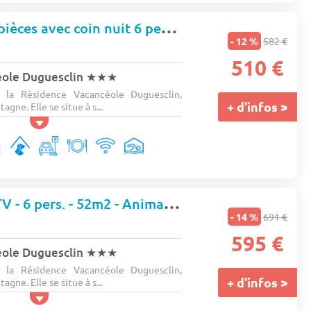
Appartement 2 pièces avec coin nuit 6 personnes
- 12 %
582 €
510 €
éole Duguesclin
★★★
 la Résidence Vacancéole Duguesclin,
+ d'infos >
agne. Elle se situe à s...
Appartement - TV - 6 pers. - 52m2 - Animaux admis
- 14 %
691 €
595 €
éole Duguesclin
★★★
 la Résidence Vacancéole Duguesclin,
+ d'infos >
agne. Elle se situe à s...