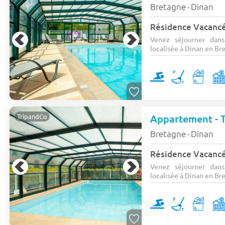
Bretagne
Dinan
-
Résidence Vacanc
Venez séjourner dans
localisée à Dinan en Bret
TripandCo
Bretagne
Dinan
-
Résidence Vacanc
Venez séjourner dans
localisée à Dinan en Bret