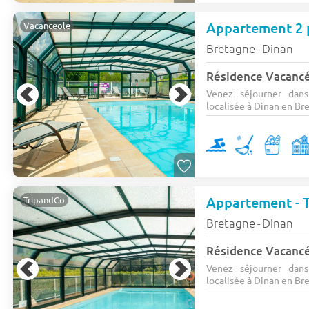
Vacanceole
Bretagne
Dinan
-
Résidence Vacanc
Venez séjourner dans
localisée à Dinan en Bret
TripandCo
Bretagne
Dinan
-
Résidence Vacanc
Venez séjourner dans
localisée à Dinan en Bret