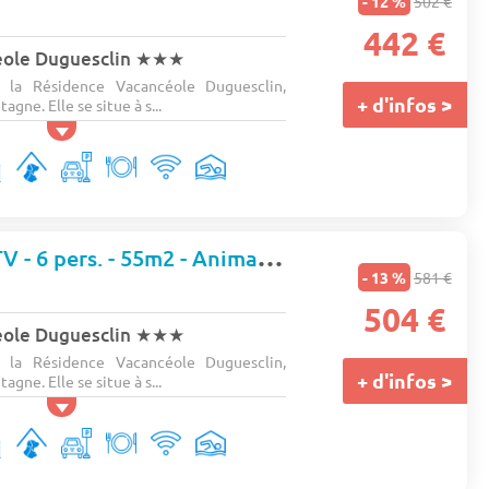
- 12 %
502 €
442 €
éole Duguesclin
★★★
 la Résidence Vacancéole Duguesclin,
+ d'infos >
agne. Elle se situe à s...
Appartement - TV - 6 pers. - 55m2 - Animaux admis
- 13 %
581 €
504 €
éole Duguesclin
★★★
 la Résidence Vacancéole Duguesclin,
+ d'infos >
agne. Elle se situe à s...