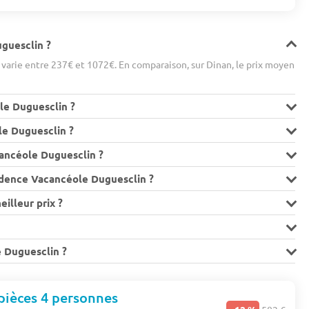
uguesclin ?
varie entre 237€ et 1072€. En comparaison, sur Dinan, le prix moyen
ole Duguesclin ?
le Duguesclin ?
cancéole Duguesclin ?
sidence Vacancéole Duguesclin ?
illeur prix ?
e Duguesclin ?
pièces 4 personnes