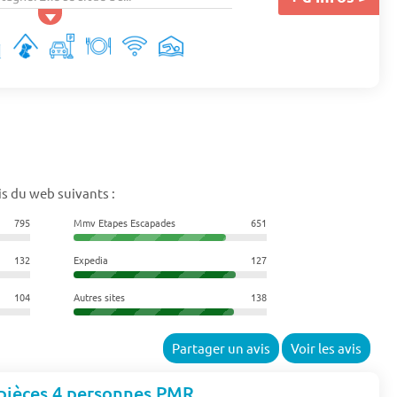
s du web suivants :
795
Mmv Etapes Escapades
651
132
Expedia
127
104
Autres sites
138
Partager un avis
Voir les avis
pièces 4 personnes PMR