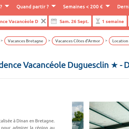
?
Quand partir ?
Semaines < 200 €
Dern
Vacances Bretagne
Vacances Côtes d'Armor
Location
dence Vacancéole Duguesclin ★
- 
calisée à Dinan en Bretagne.
n pour admirer la région au