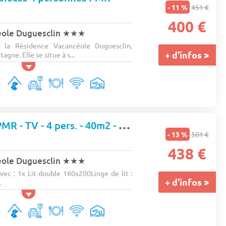
- 11 %
451 €
400 €
éole Duguesclin
★★★
 la Résidence Vacancéole Duguesclin,
+ d'infos >
agne. Elle se situe à s...
Appartement - PMR - TV - 4 pers. - 40m2 - Animaux admis
- 13 %
501 €
438 €
éole Duguesclin
★★★
c : 1x Lit double 160x200Linge de lit :
+ d'infos >
.