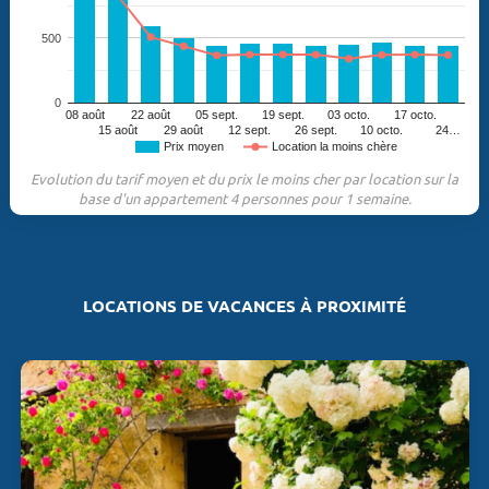
500
0
08 août
22 août
05 sept.
19 sept.
03 octo.
17 octo.
15 août
29 août
12 sept.
26 sept.
10 octo.
24…
Prix moyen
Location la moins chère
Evolution du tarif moyen et du prix le moins cher par location sur la
base d'un appartement 4 personnes pour 1 semaine.
LOCATIONS DE VACANCES À PROXIMITÉ