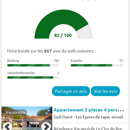
82
/
100
Note basée sur les
857
avis du web suivants :
Booking
783
Expedia
72
Vakantiediscounter
2
Partager un avis
Voir les avis
A
ppartement 2 pièces 4 personnes
Vacanceole
-
Sud Ouest
Les Eyzies de tayac sireuil
Résidence Vacancéole Le Clos du Rocher