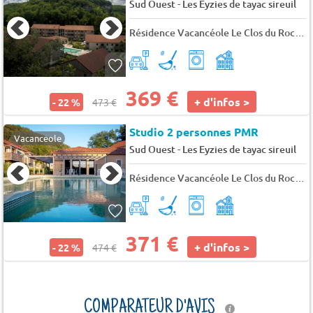
-
Sud Ouest
Les Eyzies de tayac sireuil
Résidence Vacancéole Le Clos du Rocher
369 €
+ d'infos >
- 22 %
473 €
Studio 2 personnes PMR
Vacanceole
-
Sud Ouest
Les Eyzies de tayac sireuil
Résidence Vacancéole Le Clos du Rocher
371 €
+ d'infos >
- 22 %
474 €
COMPARATEUR D'AVIS