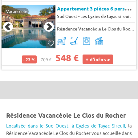
A
ppartement 3 pièces 6 personnes
Vacanceole
-
Sud Ouest
Les Eyzies de tayac sireuil
Résidence Vacancéole Le Clos du Rocher
548 €
+ d'infos >
- 23 %
709 €
Résidence Vacancéole Le Clos du Rocher
Localisée dans le Sud Ouest,
à Eyzies de Tayac Sireuil,
la
Résidence Vacancéole Le Clos du Rocher vous accueille dans