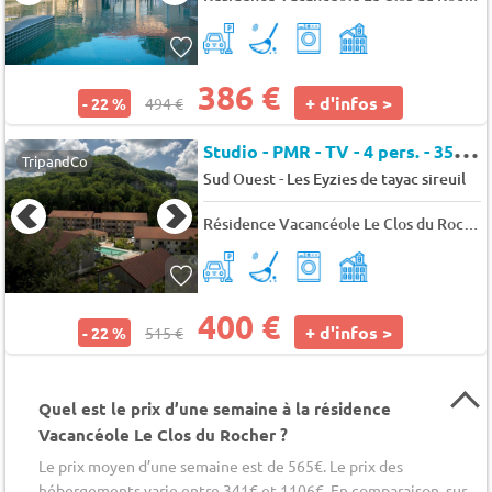
386 €
+ d'infos >
- 22 %
494 €
S
tudio - PMR - TV - 4 pers. - 35m2 - Animaux admis
TripandCo
-
Sud Ouest
Les Eyzies de tayac sireuil
Résidence Vacancéole Le Clos du Rocher
400 €
+ d'infos >
- 22 %
515 €
Quel est le prix d’une semaine à la résidence
Vacancéole Le Clos du Rocher ?
Le prix moyen d’une semaine est de 565€. Le prix des
hébergements varie entre 341€ et 1106€. En comparaison, sur