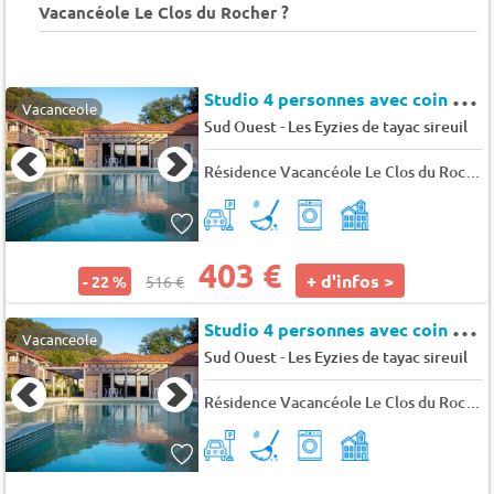
Vacancéole Le Clos du Rocher ?
S
tudio 4 personnes avec coin nuit
Vacanceole
-
Sud Ouest
Les Eyzies de tayac sireuil
Résidence Vacancéole Le Clos du Rocher
403 €
+ d'infos >
- 22 %
516 €
S
tudio 4 personnes avec coin nuit - PMR
Vacanceole
-
Sud Ouest
Les Eyzies de tayac sireuil
Résidence Vacancéole Le Clos du Rocher