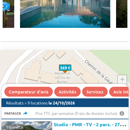
369 €
+
−
Comparateur d'avis
Activités
Services
Avis in
Résultats > 9 locations
le 24/10/2026
Prix TTC par semaine (Frais de dossier inclus)
PARTAGER
S
tudio - PMR - TV - 2 pers. - 27m2 - Animaux admis
TripandCo