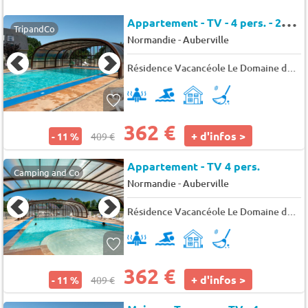
A
ppartement - TV - 4 pers. - 27m2 - Animaux admis
TripandCo
-
Normandie
Auberville
Résidence Vacancéole Le Domaine de la Corniche
362 €
+ d'infos >
- 11 %
409 €
Appartement - TV 4 pers.
Camping and Co
-
Normandie
Auberville
Résidence Vacancéole Le Domaine de la Corniche
362 €
+ d'infos >
- 11 %
409 €
M
aison - Terrasse - TV - 4 pers. - 30m2 - Animaux admis