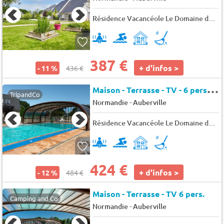
Résidence Vacancéole Le Domaine de la Corniche
387 €
+ d'infos >
- 11 %
436 €
M
aison - Terrasse - TV - 6 pers. - 50m2 - Animaux admis
TripandCo
-
Normandie
Auberville
Résidence Vacancéole Le Domaine de la Corniche
424 €
+ d'infos >
- 12 %
484 €
Maison - Terrasse - TV 6 pers.
Camping and Co
-
Normandie
Auberville