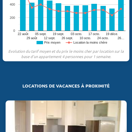
400
200
0
22 août
05 sept.
19 sept.
03 octo.
17 octo.
19 déce.
29 août
12 sept.
26 sept.
10 octo.
24 octo.
26…
Prix moyen
Location la moins chère
Evolution du tarif moyen et du prix le moins cher par location sur la
base d'un appartement 4 personnes pour 1 semaine.
LOCATIONS DE VACANCES À PROXIMITÉ