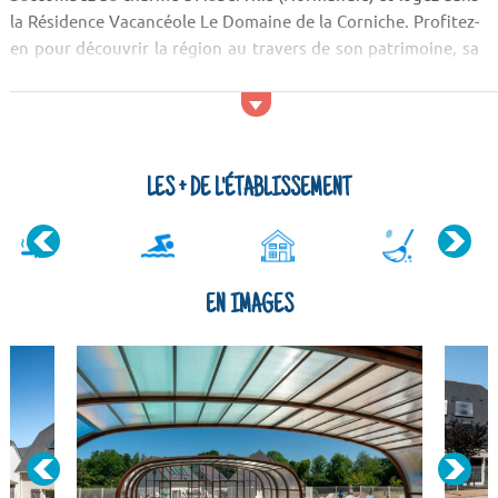
la Résidence Vacancéole Le Domaine de la Corniche. Profitez-
en pour découvrir la région au travers de son patrimoine, sa
gastronomie et sa culture. Si vous avez besoin de vous
ressourcer, pensez au Mont Canisy et aux falaises des Vaches
Noires.
Activités et services
LES + DE L'ÉTABLISSEMENT
Si vous souhaitez faire une sortie en ville, vous pouvez aller au
parc aquatique situé dans les environs de la Résidence Le
Domaine de la Corniche...
EN IMAGES