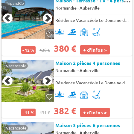
TripandCo
-
Normandie
Auberville
Résidence Vacancéole Le Domaine de la Corniche
380 €
+ d'infos >
- 12 %
430 €
Maison 2 pièces 4 personnes
Vacanceole
-
Normandie
Auberville
Résidence Vacancéole Le Domaine de la Corniche
382 €
+ d'infos >
- 11 %
431 €
Maison 3 pièces 6 personnes
Vacanceole
-
Normandie
Auberville