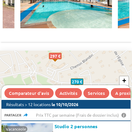
297 €
+
270 €
−
Comparateur d'avis
Activités
Services
A proxi
Résultats > 12 locations
le 10/10/2026
Prix TTC par semaine (Frais de dossier inclus)
PARTAGER
Studio 2 personnes
Vacanceole