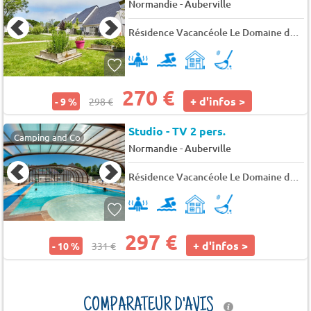
-
Normandie
Auberville
Résidence Vacancéole Le Domaine de la Corniche
270 €
+ d'infos >
- 9 %
298 €
Studio - TV 2 pers.
Camping and Co
-
Normandie
Auberville
Résidence Vacancéole Le Domaine de la Corniche
297 €
+ d'infos >
- 10 %
331 €
COMPARATEUR D'AVIS