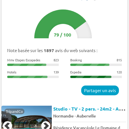
79
/
100
Note basée sur les
1897
avis du web suivants :
Mmv Etapes Escapades
823
Booking
815
Hotels
139
Expedia
120
Partager un avis
S
tudio - TV - 2 pers. - 24m2 - Animaux admis
TripandCo
-
Normandie
Auberville
Résidence Vacancéole Le Domaine de la Corniche