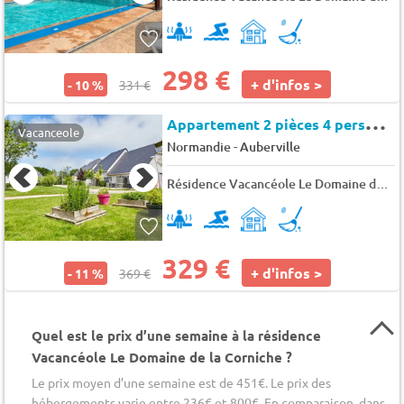
298 €
+ d'infos >
- 10 %
331 €
A
ppartement 2 pièces 4 personnes
Vacanceole
-
Normandie
Auberville
Résidence Vacancéole Le Domaine de la Corniche
329 €
+ d'infos >
- 11 %
369 €
Quel est le prix d’une semaine à la résidence
Vacancéole Le Domaine de la Corniche ?
Le prix moyen d’une semaine est de 451€. Le prix des
hébergements varie entre 236€ et 800€. En comparaison, dans