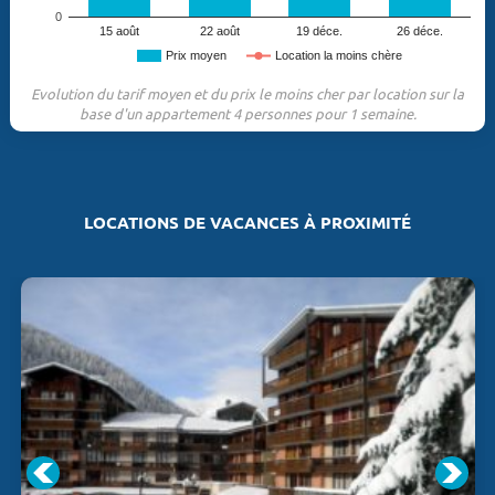
0
15 août
22 août
19 déce.
26 déce.
Prix moyen
Location la moins chère
Evolution du tarif moyen et du prix le moins cher par location sur la
base d'un appartement 4 personnes pour 1 semaine.
LOCATIONS DE VACANCES À PROXIMITÉ