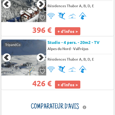
Résidences Thabor A, B, D, E
396 €
+ d'infos >
Studio - 4 pers. - 20m2 - TV
TripandCo
-
Alpes du Nord
Valfréjus
Résidences Thabor A, B, D, E
426 €
+ d'infos >
COMPARATEUR D'AVIS