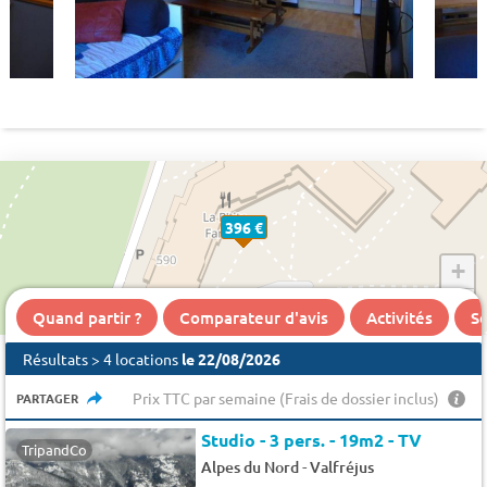
396 €
+
−
Quand partir ?
Comparateur d'avis
Activités
Se
Résultats > 4 locations
le 22/08/2026
Prix TTC par semaine (Frais de dossier inclus)
PARTAGER
Studio - 3 pers. - 19m2 - TV
TripandCo
-
Alpes du Nord
Valfréjus