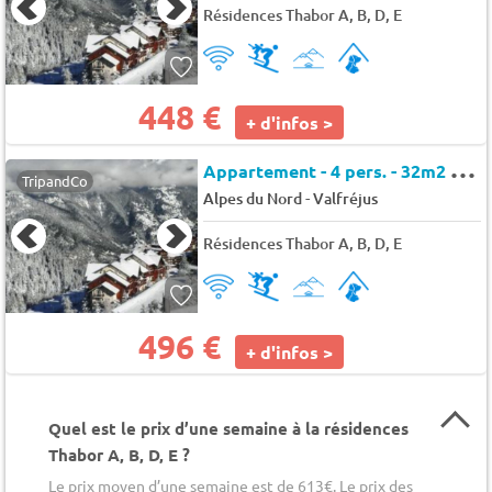
Résidences Thabor A, B, D, E
448 €
+ d'infos >
A
ppartement - 4 pers. - 32m2 - TV
TripandCo
-
Alpes du Nord
Valfréjus
Résidences Thabor A, B, D, E
496 €
+ d'infos >
Quel est le prix d’une semaine à la résidences
Thabor A, B, D, E ?
Le prix moyen d’une semaine est de 613€. Le prix des