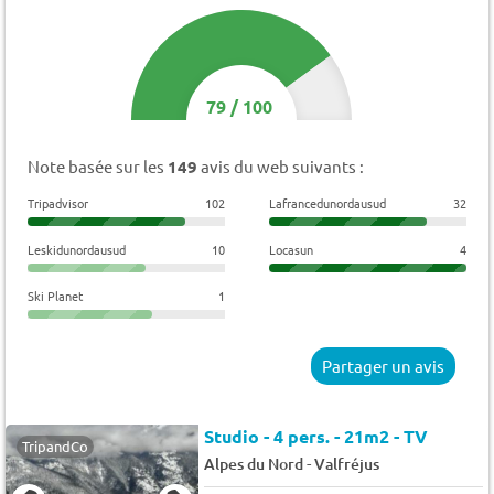
79
/
100
Note basée sur les
149
avis du web suivants :
Tripadvisor
102
Lafrancedunordausud
32
Leskidunordausud
10
Locasun
4
Ski Planet
1
Partager un avis
Studio - 4 pers. - 21m2 - TV
TripandCo
-
Alpes du Nord
Valfréjus