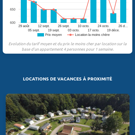
650
600
29 août
12 sept.
26 sept.
10 octo.
24 octo.
26 d…
05 sept.
19 sept.
03 octo.
17 octo.
19 déce.
Prix moyen
Location la moins chère
Evolution du tarif moyen et du prix le moins cher par location sur la
base d'un appartement 4 personnes pour 1 semaine.
LOCATIONS DE VACANCES À PROXIMITÉ