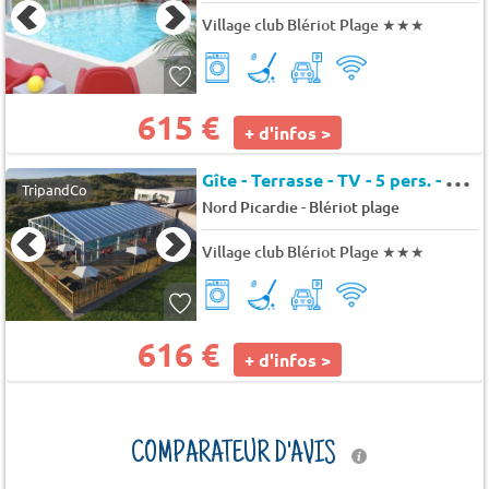
Village club Blériot Plage
★★★
615 €
+ d'infos >
G
îte - Terrasse - TV - 5 pers. - 35m2
TripandCo
-
Nord Picardie
Blériot plage
Village club Blériot Plage
★★★
616 €
+ d'infos >
COMPARATEUR D'AVIS