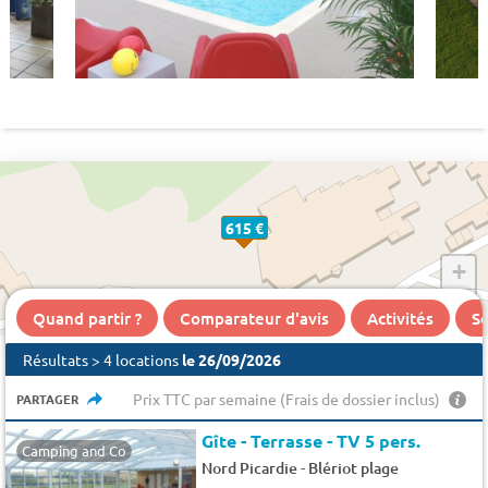
615 €
+
−
Quand partir ?
Comparateur d'avis
Activités
Se
Résultats > 4 locations
le 26/09/2026
Prix TTC par semaine (Frais de dossier inclus)
PARTAGER
Gîte - Terrasse - TV 5 pers.
Camping and Co
-
Nord Picardie
Blériot plage