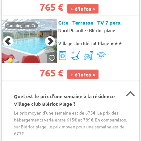
765 €
+ d'infos >
Gîte - Terrasse - TV 7 pers.
Camping and Co
-
Nord Picardie
Blériot plage
Village club Blériot Plage
★★★
765 €
+ d'infos >
Quel est le prix d’une semaine à la résidence
Village club Blériot Plage ?
Le prix moyen d’une semaine est de 675€. Le prix des
hébergements varie entre 615€ et 789€. En comparaison,
sur Blériot plage, le prix moyen pour une semaine est de
673€.