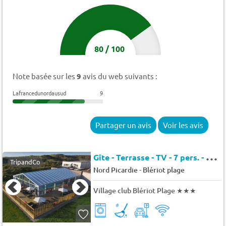
80
/
100
Note basée sur les
9
avis du web suivants :
Lafrancedunordausud
9
Partager un avis
Voir les avis
G
îte - Terrasse - TV - 7 pers. - 48m2
TripandCo
-
Nord Picardie
Blériot plage
Village club Blériot Plage
★★★