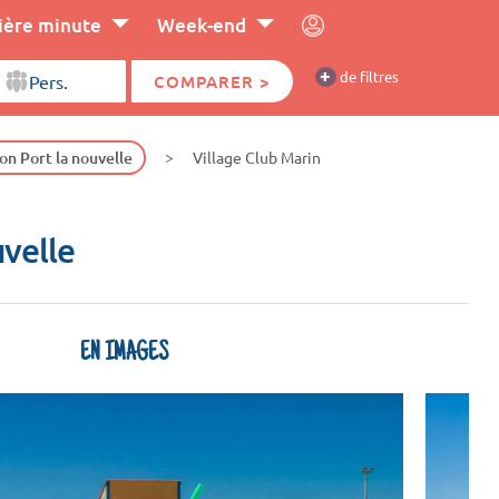
ière minute
Week-end
+
de filtres
COMPARER >
on Port la nouvelle
Village Club Marin
uvelle
EN IMAGES