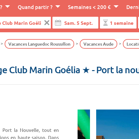
?
Quand partir ?
Semaines < 200 €
Dern
Vacances Languedoc Roussillon
Vacances Aude
Locati
age Club Marin Goélia ★
- Port la no
 Port la Nouvelle, tout en
tions en haute saison. Dans