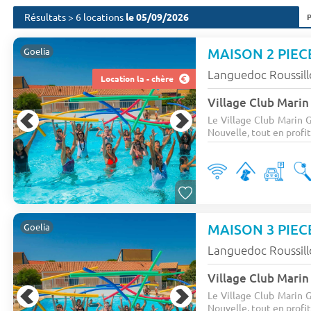
Résultats > 6 locations
le 05/09/2026
MAISON 2 PIECE
Goelia
Languedoc Roussil
Location la - chère
Village Club Marin
Le Village Club Marin G
Nouvelle, tout en profi
MAISON 3 PIEC
Goelia
Languedoc Roussil
Village Club Marin
Le Village Club Marin G
Nouvelle, tout en profi