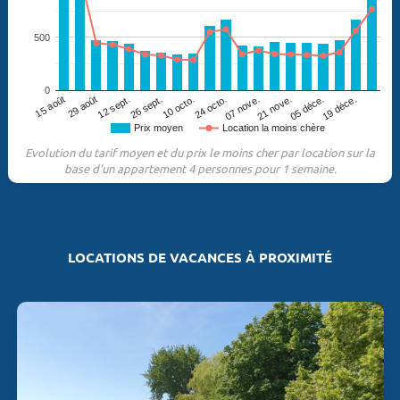
500
0
29 août
07 nove.
12 sept.
21 nove.
26 sept.
05 déce.
10 octo.
19 déce.
15 août
24 octo.
Prix moyen
Location la moins chère
Evolution du tarif moyen et du prix le moins cher par location sur la
base d'un appartement 4 personnes pour 1 semaine.
LOCATIONS DE VACANCES À PROXIMITÉ