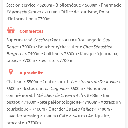
Station-service < 5200m • Bibliothèque < 5600m • Pharmacie
Pharmacie Samyn
< 7000m • Office de tourisme, Point
d'information < 7700m
Commerces
Supermarché
CocciMarket
< 5300m • Boulangerie
Guy
Roger
< 7000m • Boucherie/charcuterie
Chez Sébastien
Bergeret
< 7400m • Coiffeur < 7600m • Kiosque à journaux,
tabac. < 7700m • Fleuriste < 7700m
A proximité
Château < 5500m • Centre sportif
Les circuits de Deauville
<
6600m • Restaurant
La Gogaille
< 6600m • Monument
commémoratif
Méridien de Greenwitch
< 6700m • Bar,
bistrot < 7100m • Site paléontologique < 7100m • Attraction
touristique < 7100m • Quartier
Le Lieu Paillot
< 7100m •
Laverie/pressing < 7300m • Café < 7400m • Antiquaire,
brocante < 7700m