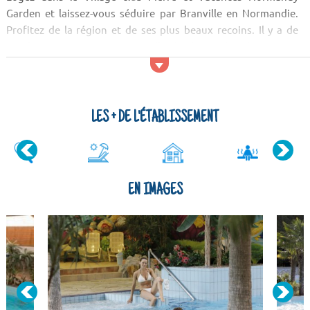
Garden et laissez-vous séduire par Branville en Normandie.
Profitez de la région et de ses plus beaux recoins. Il y a de
nombreuses attractions naturelles à admirer dans le coin. On
trouve par exemple les falaises des Vaches Noires et le Mont
Canisy.
Activités et services
LES + DE L'ÉTABLISSEMENT
Parmi les lieux de sortie qui se trouvent près du Village club
Pierre et Vacances Normandy Garden, il y a des ba...
EN IMAGES