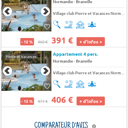
-
Normandie
Branville
Village club Pierre et Vacances Normandy Garden
391 €
+ d'infos >
- 15 %
460 €
Appartement 4 pers.
Pierre et Vacances
-
Normandie
Branville
Village club Pierre et Vacances Normandy Garden
406 €
+ d'infos >
- 15 %
477 €
COMPARATEUR D'AVIS