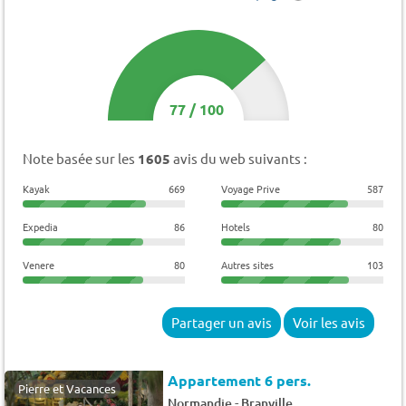
77
/
100
Note basée sur les
1605
avis du web suivants :
Kayak
669
Voyage Prive
587
Expedia
86
Hotels
80
Venere
80
Autres sites
103
Partager un avis
Voir les avis
Appartement 6 pers.
Pierre et Vacances
-
Normandie
Branville