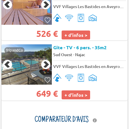
VVF Villages Les Bastides en Aveyron
★
526 €
+ d'infos >
Gîte - TV - 6 pers. - 35m2
TripandCo
-
Sud Ouest
Najac
VVF Villages Les Bastides en Aveyron
★
649 €
+ d'infos >
COMPARATEUR D'AVIS