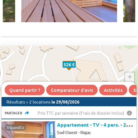
526 €
+
−
Quand partir ?
Comparateur d'avis
Activités
Se
Résultats > 2 locations
le 29/08/2026
Prix TTC par semaine (Frais de dossier inclus)
PARTAGER
A
ppartement - TV - 4 pers. - 27m2
TripandCo
-
Sud Ouest
Najac