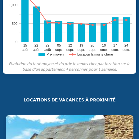
1,000
500
0
15
22
29
05
12
19
26
10
17
24
août
août
août
sept.
sept.
sept.
sept.
octo.
octo.
octo.
Prix moyen
Location la moins chère
Evolution du tarif moyen et du prix le moins cher par location sur la
base d'un appartement 4 personnes pour 1 semaine.
LOCATIONS DE VACANCES À PROXIMITÉ