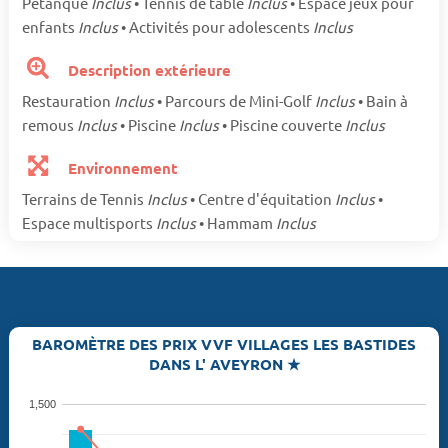
Pétanque
Inclus
• Tennis de table
Inclus
• Espace jeux pour
enfants
Inclus
• Activités pour adolescents
Inclus
Description extérieure
Restauration
Inclus
• Parcours de Mini-Golf
Inclus
• Bain à
remous
Inclus
• Piscine
Inclus
• Piscine couverte
Inclus
Environnement
Terrains de Tennis
Inclus
• Centre d'équitation
Inclus
•
Espace multisports
Inclus
• Hammam
Inclus
BAROMÈTRE DES PRIX VVF VILLAGES LES BASTIDES
DANS L' AVEYRON ★
1,500