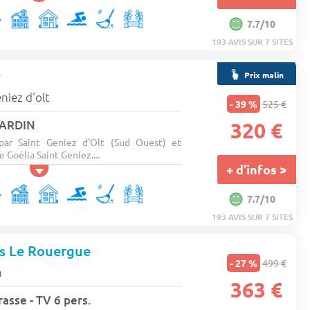
7.7/10
193 AVIS SUR 7 SITES
★
Prix malin
niez d'olt
- 39 %
525 €
JARDIN
320 €
 par Saint Geniez d'Olt (Sud Ouest) et
e Goélia Saint Geniez....
+ d'infos >
7.7/10
193 AVIS SUR 7 SITES
es Le Rouergue
- 27 %
499 €
n
363 €
asse - TV 6 pers.