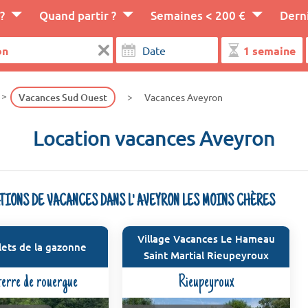
?
Quand partir ?
Semaines < 200 €
Dern
Vacances Sud Ouest
Vacances Aveyron
Location vacances Aveyron
ATIONS DE VACANCES DANS L' AVEYRON LES MOINS CHÈRES
Village Vacances Le Hameau
lets de la gazonne
Saint Martial Rieupeyroux
terre de rouergue
Rieupeyroux