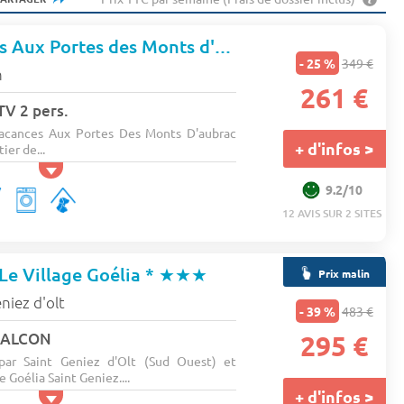
Village Vacances Aux Portes des Monts d'Aubrac*
- 25 %
349 €
n
261 €
 TV 2 pers.
Vacances Aux Portes Des Monts D'aubrac
+ d'infos >
ier de...
9.2/10
12 AVIS SUR 2 SITES
Le Village Goélia *
★★★
Prix malin
niez d'olt
- 39 %
483 €
 BALCON
295 €
 par Saint Geniez d'Olt (Sud Ouest) et
e Goélia Saint Geniez....
+ d'infos >