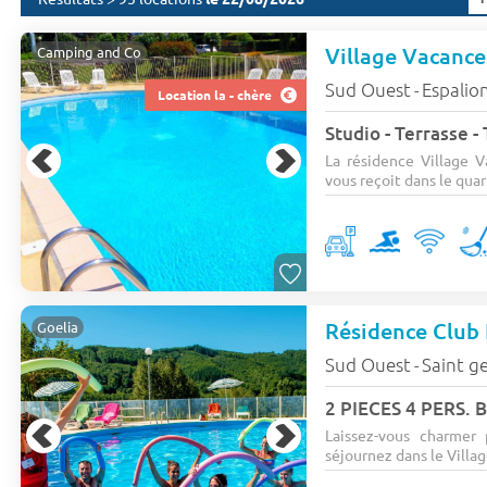
Camping and Co
Sud Ouest
Espalio
-
Location la - chère
Studio - Terrasse -
La résidence Village 
vous reçoit dans le quart
Résidence Club 
Goelia
Sud Ouest
Saint ge
-
2 PIECES 4 PERS.
Laissez-vous charmer
séjournez dans le Villag