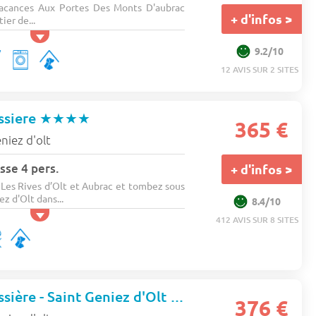
Vacances Aux Portes Des Monts D'aubrac
+ d'infos >
ier de...
9.2/10
12 AVIS SUR 2 SITES
ssiere
★★★★
365 €
niez d'olt
sse 4 pers.
+ d'infos >
Les Rives d’Olt et Aubrac et tombez sous
z d'Olt dans...
8.4/10
412 AVIS SUR 8 SITES
Camping La Boissière - Saint Geniez d'Olt
★★★★
376 €