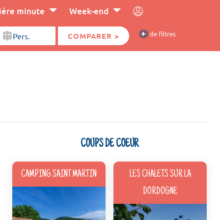
ière minute
Week-end
+
de filtres
COMPARER >
COUPS DE COEUR
CAMPING SAINT MARTIN
LES CHALETS SUR LA
DORDOGNE