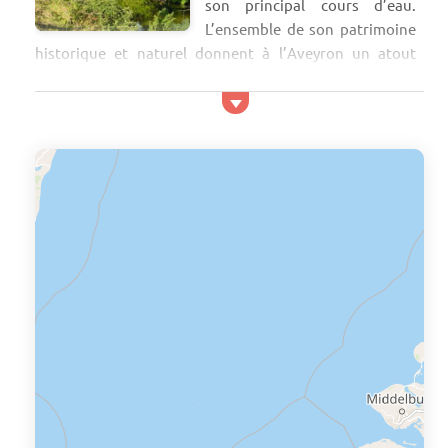
son principal cours d’eau.
L’ensemble de son patrimoine
historique et naturel donnent à l’Aveyron un atout
considérable pour le tourisme vert notamment. Le
patrimoine architectural est riche et diversifié : les
grandes villes comme Milau, Rodez, Ville France ont su
préserver précieusement leurs vieux quartiers plein de
charmes. Par ailleurs plusieurs monuments historiques
et religieux sont accessibles au public. Des châteaux
comme