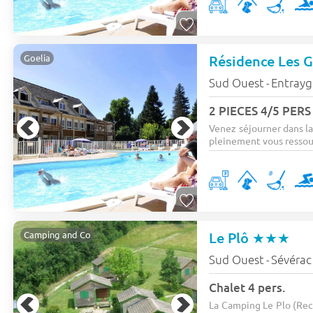
Résidence Les 
Goelia
Sud Ouest
Entrayg
-
2 PIECES 4/5 PER
Venez séjourner dans la
pleinement vous ressour
Le Plô
★★★
Camping and Co
Sud Ouest
Sévérac
-
Chalet 4 pers.
La Camping Le Plo (Rec