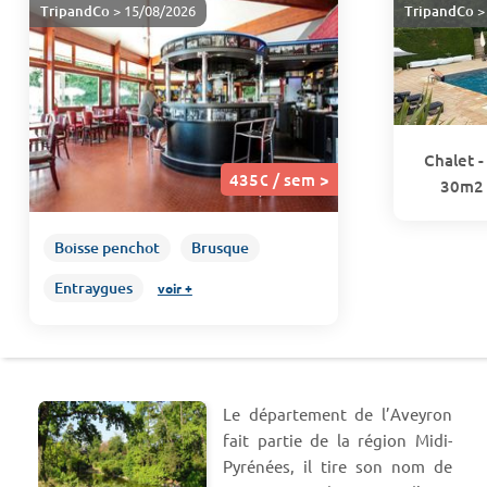
TripandCo
> 15/08/2026
TripandCo
>
Chalet -
435€ / sem >
30m2 
Boisse penchot
Brusque
Entraygues
voir +
Le département de l’Aveyron
fait partie de la région Midi-
Pyrénées, il tire son nom de