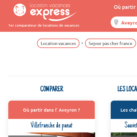
Où partir 
1er comparateur de locations de vacances
Location vacances
Sejour pas cher france
COMPARER
LES LOC
Où partir dans l' Aveyron ?
Les cha
Villefranche de panat
Sauve