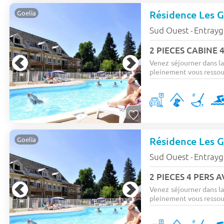
Résidence Les G
Goelia
Sud Ouest
Entrayg
-
Venez séjourner dans la
pleinement vous ressour
Goelia
Sud Ouest
Entrayg
-
2 PIECES 4 PERS 
Venez séjourner dans la
pleinement vous ressour