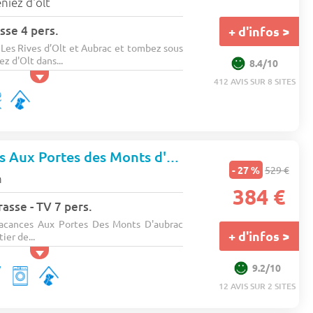
niez d'olt
sse 4 pers.
+ d'infos >
Les Rives d’Olt et Aubrac et tombez sous
z d'Olt dans...
8.4/10
412 AVIS SUR 8 SITES
Village Vacances Aux Portes des Monts d'Aubrac
- 27 %
529 €
n
384 €
asse - TV 7 pers.
Vacances Aux Portes Des Monts D'aubrac
+ d'infos >
ier de...
9.2/10
12 AVIS SUR 2 SITES