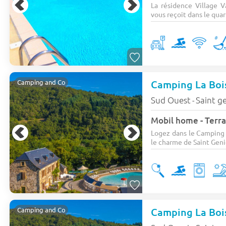
La résidence Village 
vous reçoit dans le quart
Camping La Boi
Camping and Co
Sud Ouest
Saint ge
-
Mobil home - Terra
Logez dans le Camping 
le charme de Saint Genie
Camping and Co