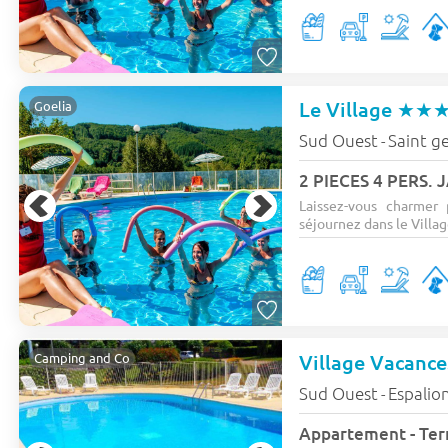
Le Village
★★
Goelia
Sud Ouest
Saint ge
-
2 PIECES 4 PERS. 
Laissez-vous charmer
séjournez dans le Villag
Village Vacanc
Camping and Co
Sud Ouest
Espalio
-
Appartement - Terr