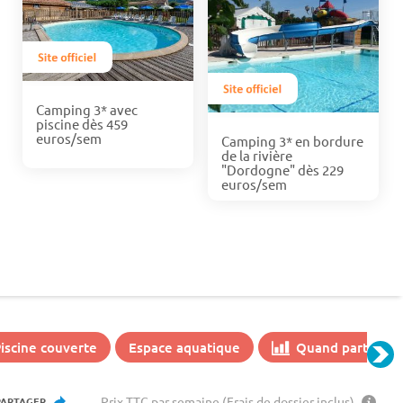
Camping 3* avec
piscine dès 459
euros/sem
Camping 3* en bordure
de la rivière
"Dordogne" dès 229
euros/sem
iscine couverte
Espace aquatique
Quand partir ?
Prix TTC par semaine (Frais de dossier inclus)
PARTAGER