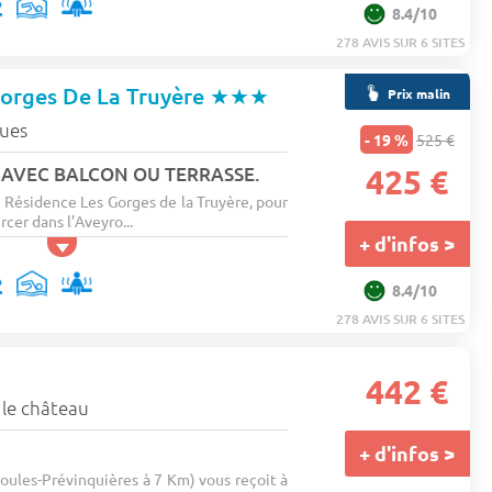
8.4/10
278 AVIS SUR 6 SITES
Gorges De La Truyère
★★★
Prix malin
ues
- 19 %
525 €
S AVEC BALCON OU TERRASSE.
425 €
 Résidence Les Gorges de la Truyère, pour
cer dans l’Aveyro...
+ d'infos >
8.4/10
278 AVIS SUR 6 SITES
442 €
 le château
+ d'infos >
oules-Prévinquières à 7 Km) vous reçoit à