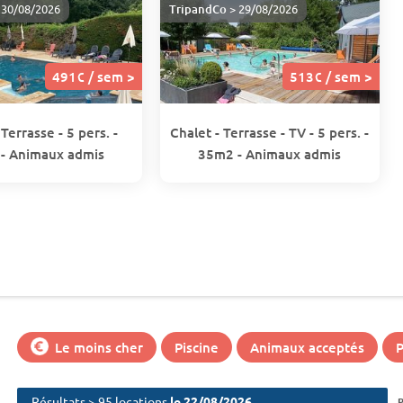
 30/08/2026
TripandCo
> 29/08/2026
491€ / sem >
513€ / sem >
 Terrasse - 5 pers. -
Chalet - Terrasse - TV - 5 pers. -
- Animaux admis
35m2 - Animaux admis
Le moins cher
Piscine
Animaux acceptés
P
Résultats > 95 locations
le 22/08/2026