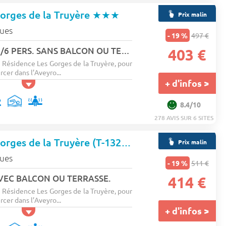
orges de la Truyère
★★★
Prix malin
ues
- 19 %
497 €
2 PIECES CABINE 4/6 PERS. SANS BALCON OU TERRASSE
403 €
 Résidence Les Gorges de la Truyère, pour
cer dans l’Aveyro...
+ d'infos >
8.4/10
278 AVIS SUR 6 SITES
Résidence Les Gorges de la Truyère (T-13250)
★★★
Prix malin
ues
- 19 %
511 €
AVEC BALCON OU TERRASSE.
414 €
 Résidence Les Gorges de la Truyère, pour
cer dans l’Aveyro...
+ d'infos >