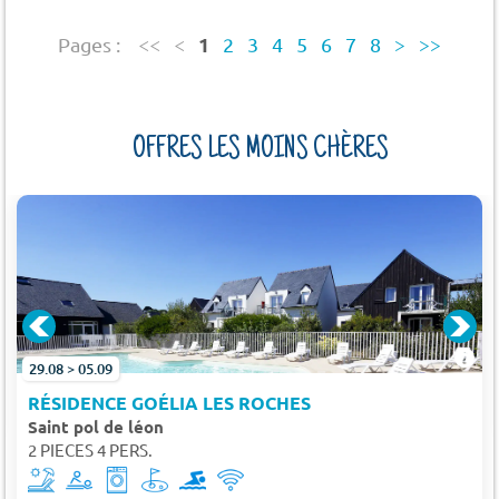
1
Pages :
<<
<
2
3
4
5
6
7
8
>
>>
OFFRES LES MOINS CHÈRES
29.08 > 05.09
RÉSIDENCE GOÉLIA LES ROCHES
Saint pol de léon
2 PIECES 4 PERS.