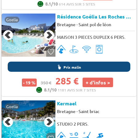
8.1/10
614 AVIS SUR 5 SITES
Résidence Goélia Les Roches
★★
Goelia
-
Bretagne
Saint pol de léon
MAISON 3 PIECES DUPLEX 6 PERS.
Prix malin
285 €
+ d'infos >
- 19 %
350 €
8.1/10
1181 AVIS SUR 7 SITES
Kermael
Goelia
-
Bretagne
Saint briac
STUDIO 2 PERS.