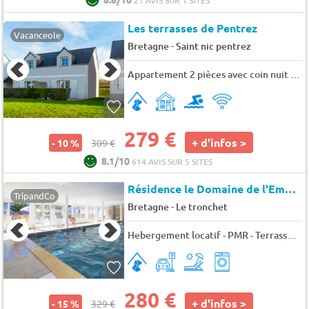
21 AVIS SUR 1 SITES
Les terrasses de Pentrez
Vacanceole
-
Bretagne
Saint nic pentrez
Appartement 2 pièces avec coin nuit 6 personnes
279 €
+ d'infos >
- 10 %
309 €
8.1/10
614 AVIS SUR 5 SITES
Résidence le Domaine de l'Emeraude
TripandCo
-
Bretagne
Le tronchet
Hebergement locatif - PMR - Terrasse - TV - 4 pers. - 30m2 - Animaux admis
280 €
+ d'infos >
- 15 %
329 €