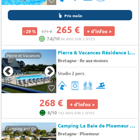
Prix malin
265 €
+ d'infos >
- 29 %
371 €
7.6/10
96 AVIS SUR 2 SITES
Pierre & Vacances Résidence La Voile d'Or
Pierre et Vacances
-
Bretagne
Ile aux moines
Studio 2 pers.
268 €
+ d'infos >
8/10
192 AVIS SUR 5 SITES
Camping La Baie de Ploemeur
★★
Camping and Co
-
Bretagne
Ploemeur