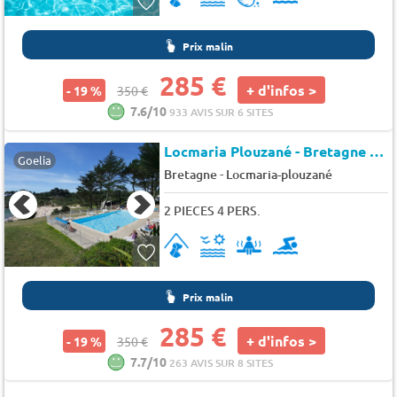
Prix malin
285 €
+ d'infos >
- 19 %
350 €
7.6/10
933 AVIS SUR 6 SITES
Locmaria Plouzané - Bretagne - Résidence Iroise Armorique
Goelia
-
Bretagne
Locmaria-plouzané
2 PIECES 4 PERS.
Prix malin
285 €
+ d'infos >
- 19 %
350 €
7.7/10
263 AVIS SUR 8 SITES