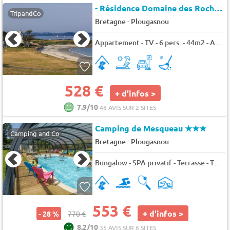
- Résidence Domaine des Roches Jaunes
TripandCo
-
Bretagne
Plougasnou
Appartement - TV - 6 pers. - 44m2 - Animaux admis
528 €
+ d'infos >
7.9/10
48 AVIS SUR 2 SITES
Camping de Mesqueau
★★★
Camping and Co
-
Bretagne
Plougasnou
Bungalow - SPA privatif - Terrasse - TV 4 pers.
553 €
+ d'infos >
- 28 %
770 €
8.2/10
35 AVIS SUR 6 SITES