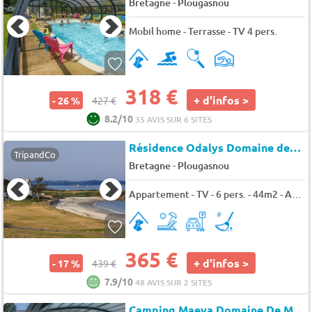
-
Bretagne
Plougasnou
Mobil home - Terrasse - TV 4 pers.
318 €
+ d'infos >
- 26 %
427 €
8.2/10
35 AVIS SUR 6 SITES
Résidence Odalys Domaine des Roches Jaunes
TripandCo
-
Bretagne
Plougasnou
Appartement - TV - 6 pers. - 44m2 - Animaux admis
365 €
+ d'infos >
- 17 %
439 €
7.9/10
48 AVIS SUR 2 SITES
Camping Maeva Domaine De Mesqueau