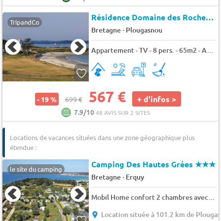
Résidence Domaine des Roches Jaunes
TripandCo
-
Bretagne
Plougasnou
Appartement - TV - 8 pers. - 65m2 - Animaux admis
567 €
+ d'infos >
- 19 %
699 €
7.9/10
48 AVIS SUR 2 SITES
Locations de vacances situées dans une zone géographique plus
étendue :
Camping Des Hautes Grées
★★★
le site du camping
-
Bretagne
Erquy
Mobil Home confort 2 chambres avec terrasse 5 pers.
Location située à 101.2 km de Plouga