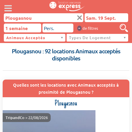
-
de filtres
Types De Logement
Animaux Acceptés
Plougasnou
Plougasnou : 92 locations Animaux acceptés
disponibles
Quelles sont les locations avec Animaux acceptés à
proximité de Plougasnou ?
Plougasnou
TripandCo
> 22/08/2026