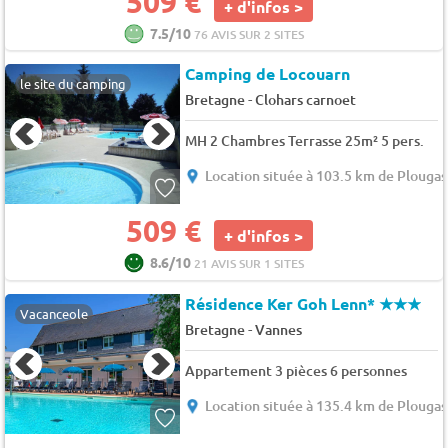
509 €
+ d'infos >
7.5/10
76 AVIS SUR 2 SITES
Camping de Locouarn
le site du camping
-
Bretagne
Clohars carnoet
MH 2 Chambres Terrasse 25m² 5 pers.
Location située à 103.5 km de Plouga
509 €
+ d'infos >
8.6/10
21 AVIS SUR 1 SITES
Résidence Ker Goh Lenn*
★★★
Vacanceole
-
Bretagne
Vannes
Appartement 3 pièces 6 personnes
Location située à 135.4 km de Plouga