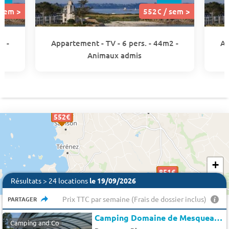
 sem >
552€ / sem >
2 -
Appartement - TV - 6 pers. - 44m2 -
Ap
Animaux admis
365 €
669€
552€
552€
552€
669€
552€
552€
552€
+
318 €
851€
851€
528€
528€
851€
851€
528€
528€
851€
−
Résultats > 24 locations
le 19/09/2026
Prix TTC par semaine (Frais de dossier inclus)
PARTAGER
Camping Domaine de Mesqueau *
Camping and Co