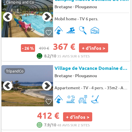
Camping and Co
-
Bretagne
Plougasnou
Mobil home - TV 6 pers.
367 €
+ d'infos >
- 26 %
499 €
8.2/10
35 AVIS SUR 6 SITES
Village de Vacance Domaine des Roches Jaunes
TripandCo
-
Bretagne
Plougasnou
Appartement - TV - 4 pers. - 35m2 - Animaux admis
412 €
+ d'infos >
7.9/10
48 AVIS SUR 2 SITES