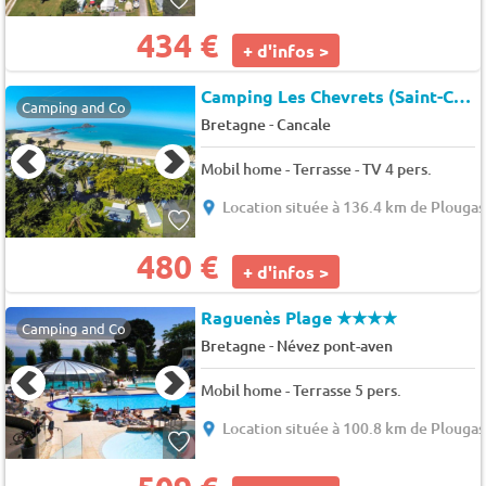
434 €
+ d'infos >
Camping Les Chevrets (Saint-Coulomb à 2 km)
Camping and Co
-
Bretagne
Cancale
Mobil home - Terrasse - TV 4 pers.
Location située à 136.4 km de Plouga
480 €
+ d'infos >
Raguenès Plage
★★★★
Camping and Co
-
Bretagne
Névez pont-aven
Mobil home - Terrasse 5 pers.
Location située à 100.8 km de Plouga