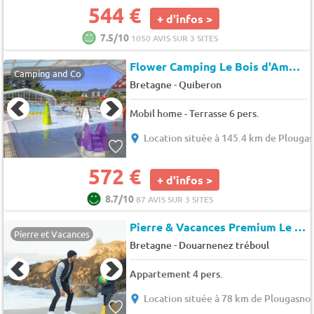
544 €
+ d'infos >
7.5/10
1050 AVIS SUR 3 SITES
Flower Camping Le Bois d'Amour
Camping and Co
-
Bretagne
Quiberon
Mobil home - Terrasse 6 pers.
Location située à 145.4 km de Plouga
572 €
+ d'infos >
8.7/10
87 AVIS SUR 3 SITES
Pierre & Vacances Premium Le Coteau et la Mer
Pierre et Vacances
-
Bretagne
Douarnenez tréboul
Appartement 4 pers.
Location située à 78 km de Plougasno