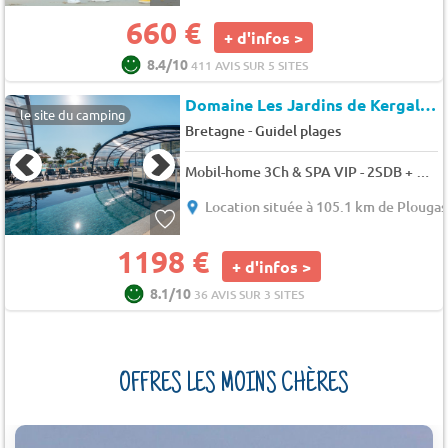
660 €
+ d'infos >
8.4/10
411 AVIS SUR 5 SITES
Domaine Les Jardins de Kergal
★
le site du camping
-
Bretagne
Guidel plages
Mobil-home 3Ch & SPA VIP - 2SDB + TV + LV 6 pers.
Location située à 105.1 km de Plouga
1198 €
+ d'infos >
8.1/10
36 AVIS SUR 3 SITES
OFFRES LES MOINS CHÈRES