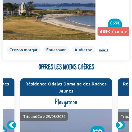
869€
669€ / sem >
Crozon morgat
Fouesnant
Audierne
voir +
OFFRES LES MOINS CHÈRES
ches
Résidence Odalys Domaine des Roches
Rés
Jaunes
Plougasnou
TripandCo
> 29/08/2026
Tripa
9€
679€