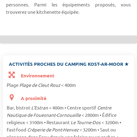
personnes. Parmi les équipements proposés, vous
trouverez une kitchenette équipée.
ACTIVITÉS PROCHES DU CAMPING KOST-AR-MOOR ★
Environnement
Plage
Plage de Cleut Rouz
< 400m
A proximité
Bar, bistrot
L'Estran
< 400m • Centre sportif
Centre
Nautique de Fouesnant-Cornouaille
< 2800m • Édifice
religieux < 3100m • Restaurant
Le Tourne-Dos
< 3200m •
Fast-food
Crêperie de Pont-Henvez
< 3200m • Saut ou
plongeon dans l'eau depuis une falaise ou un rocher <