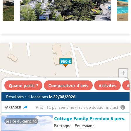
950 €
+
−
Quand partir ?
Comparateur d'avis
Activités
A 
Résultats > 1 locations
le 22/08/2026
Prix TTC par semaine (Frais de dossier inclus)
PARTAGER
Cottage Family Premium 6 pers.
le site du camping
-
Bretagne
Fouesnant