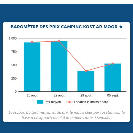
BAROMÈTRE DES PRIX CAMPING KOST-AR-MOOR ★
1,000
750
500
250
0
15 août
22 août
29 août
05 sept.
Prix moyen
Location la moins chère
Evolution du tarif moyen et du prix le moins cher par location sur la
base d'un appartement 4 personnes pour 1 semaine.