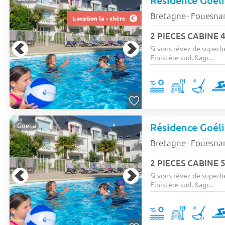
Bretagne
Fouesna
-
Location la - chère
2 PIECES CABINE 
Si vous rêvez de superb
Finistère sud, &agr...
Goelia
Bretagne
Fouesna
-
2 PIECES CABINE 5
Si vous rêvez de superb
Finistère sud, &agr...