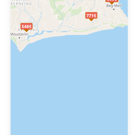
771€
548€