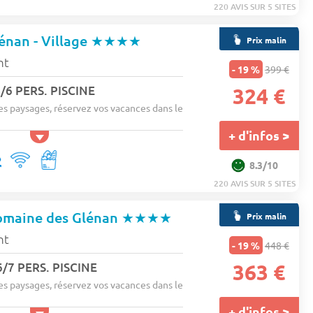
220 AVIS SUR 5 SITES
énan - Village
★★★★
Prix malin
nt
- 19 %
399 €
/6 PERS. PISCINE
324 €
es paysages, réservez vos vacances dans le
+ d'infos >
8.3/10
220 AVIS SUR 5 SITES
omaine des Glénan
★★★★
Prix malin
nt
- 19 %
448 €
/7 PERS. PISCINE
363 €
es paysages, réservez vos vacances dans le
+ d'infos >