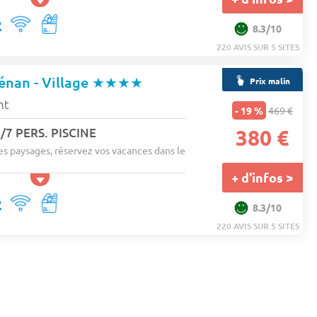
8.3/10
220 AVIS SUR 5 SITES
énan - Village
★★★★
Prix malin
nt
- 19 %
469 €
/7 PERS. PISCINE
380 €
es paysages, réservez vos vacances dans le
+ d'infos >
8.3/10
220 AVIS SUR 5 SITES