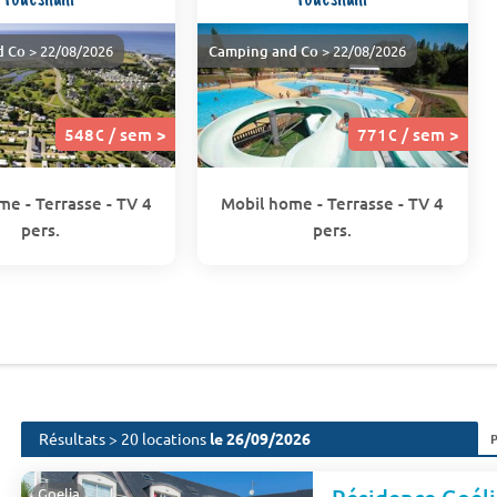
d Co
> 22/08/2026
Camping and Co
> 22/08/2026
548€ / sem >
771€ / sem >
me - Terrasse - TV 4
Mobil home - Terrasse - TV 4
pers.
pers.
Résultats > 20 locations
le 26/09/2026
Goelia