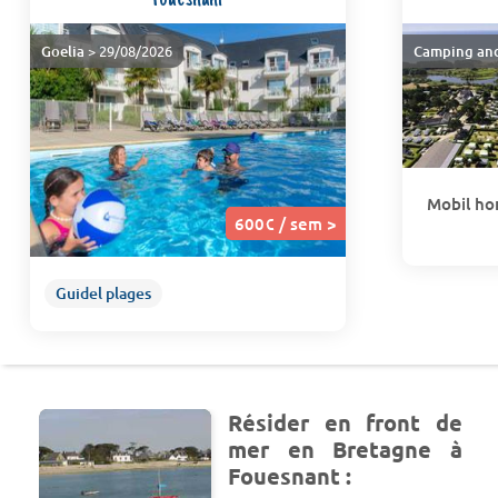
Goelia
> 29/08/2026
Camping an
Mobil ho
600€ / sem >
Guidel plages
Résider en front de
mer en Bretagne à
Fouesnant :