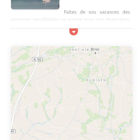
Faites de vos vacances des
moments inoubliables en optant pour une réservation
proche de la mer à Fouesnant ! Entre petites criques
pittoresques, longues plages et paysages préservés,
vous ne pourrez qu’en être séduit.
Découvrez les attraits du Finistère
touristiques de Fouesnant :
Terre de marins, Fouesnant abrite les meilleures plages
de sable fin du Finist&e...