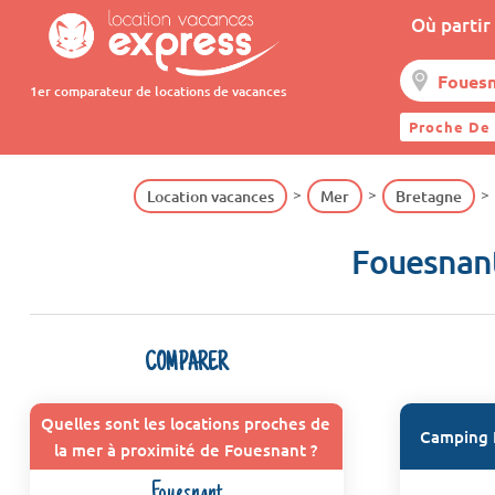
Où partir 
1er comparateur de locations de vacances
Proche De
Location vacances
Mer
Bretagne
Fouesnant
COMPARER
Quelles sont les locations proches de
Camping 
la mer à proximité de Fouesnant ?
Fouesnant