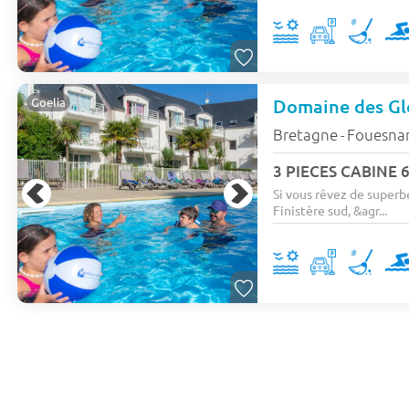
Domaine des Gl
Goelia
Bretagne
Fouesna
-
3 PIECES CABINE 6
Si vous rêvez de superb
Finistère sud, &agr...