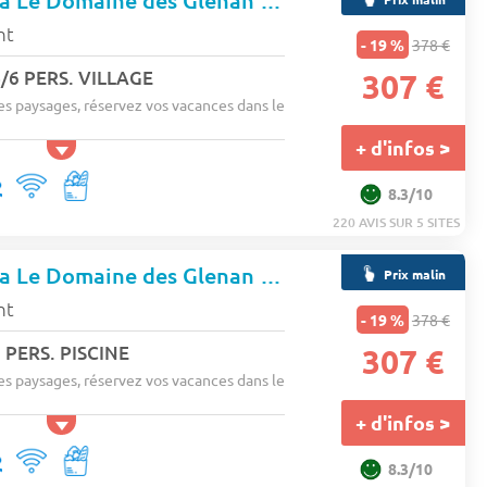
Résidence Goélia Le Domaine des Glenan
★★★★
nt
- 19 %
378 €
4/6 PERS. VILLAGE
307 €
es paysages, réservez vos vacances dans le
+ d'infos >
8.3/10
220 AVIS SUR 5 SITES
Résidence Goélia Le Domaine des Glenan
★★★★
Prix malin
nt
- 19 %
378 €
 PERS. PISCINE
307 €
es paysages, réservez vos vacances dans le
+ d'infos >
8.3/10