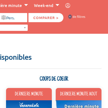
ière minute
Week-end
-
de filtres
COMPARER >
isponibles
COUPS DE COEUR
DERNIERE MINUTE
DERNIERE MINUTE AOUT