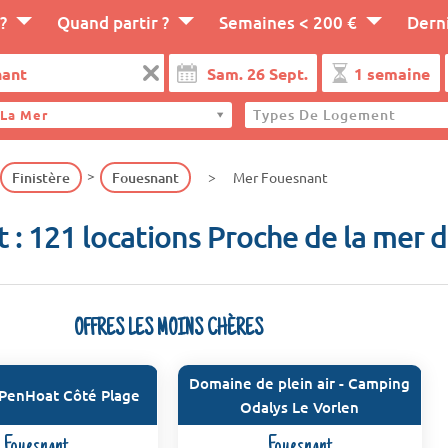
?
Quand partir ?
Semaines < 200 €
Dern
Types De Logement
 La Mer
Finistère
Fouesnant
Mer Fouesnant
 : 121 locations Proche de la mer d
OFFRES LES MOINS CHÈRES
Domaine de plein air - Camping
PenHoat Côté Plage
Odalys Le Vorlen
Fouesnant
Fouesnant