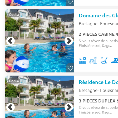
Domaine des Gl
Goelia
Bretagne
Fouesna
-
2 PIECES CABINE 4
Si vous rêvez de superb
Finistère sud, &agr...
Résidence Le D
Goelia
Bretagne
Fouesna
-
3 PIECES DUPLEX 6
Si vous rêvez de superb
Finistère sud, &agr...