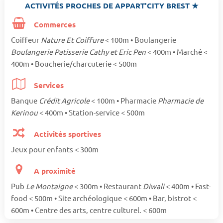
ACTIVITÉS PROCHES DE APPART'CITY BREST ★
Commerces
Coiffeur
Nature Et Coiffure
< 100m • Boulangerie
Boulangerie Patisserie Cathy et Eric Pen
< 400m • Marché <
400m • Boucherie/charcuterie < 500m
Services
Banque
Crédit Agricole
< 100m • Pharmacie
Pharmacie de
Kerinou
< 400m • Station-service < 500m
Activités sportives
Jeux pour enfants < 300m
A proximité
Pub
Le Montaigne
< 300m • Restaurant
Diwali
< 400m • Fast-
food < 500m • Site archéologique < 600m • Bar, bistrot <
600m • Centre des arts, centre culturel. < 600m