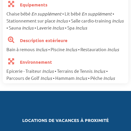
Equipements
Chaise bébé
En supplément
• Lit bébé
En supplément
•
Stationnement sur place
Inclus
• Salle cardio-training
Inclus
• Sauna
Inclus
• Laverie
Inclus
• Spa
Inclus
Description extérieure
Bain à remous
Inclus
• Piscine
Inclus
• Restauration
Inclus
Environnement
Epicerie - Traiteur
Inclus
• Terrains de Tennis
Inclus
•
Parcours de Golf
Inclus
• Hammam
Inclus
• Pêche
Inclus
LOCATIONS DE VACANCES À PROXIMITÉ