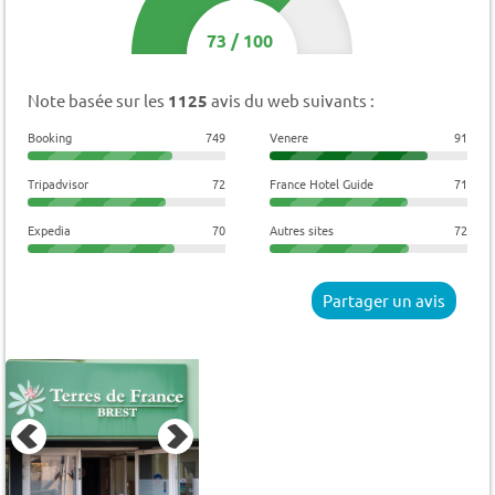
73
/
100
Note basée sur les
1125
avis du web suivants :
Booking
749
Venere
91
Tripadvisor
72
France Hotel Guide
71
Expedia
70
Autres sites
72
Partager un avis