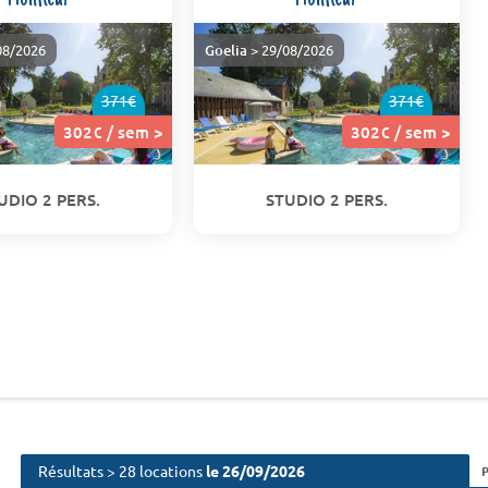
08/2026
Goelia
> 29/08/2026
371€
371€
302€ / sem >
302€ / sem >
UDIO 2 PERS.
STUDIO 2 PERS.
Résultats > 28 locations
le 26/09/2026