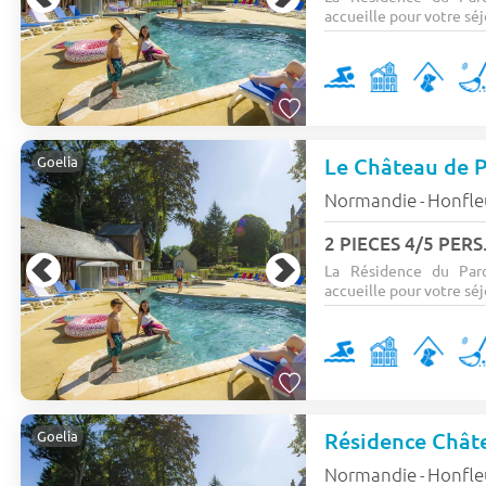
accueille pour votre séjo
Le Château de P
Goelia
Normandie
Honfle
-
2 PIECES 4/5 PERS
La Résidence du Parc
accueille pour votre séjo
Résidence Châte
Goelia
Normandie
Honfle
-