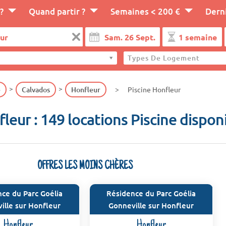
?
Quand partir ?
Semaines < 200 €
Dern
Types De Logement
e
Calvados
Honfleur
Piscine Honfleur
leur : 149 locations Piscine dispon
OFFRES LES MOINS CHÈRES
ce du Parc Goélia
Résidence du Parc Goélia
ille sur Honfleur
Gonneville sur Honfleur
Honfleur
Honfleur