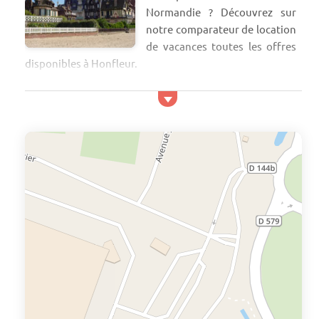
Normandie ? Découvrez sur
notre comparateur de location
de vacances toutes les offres
disponibles à Honfleur.
Choisissez votre location avec piscine à
Honfleur
Résidence avec piscine intérieure ? extérieure ? chauffée
ou non ? ou plutôt mobil home ? Honfleur dispose de
plusieurs locations de vacances parfaites pour des
séjours en fami...