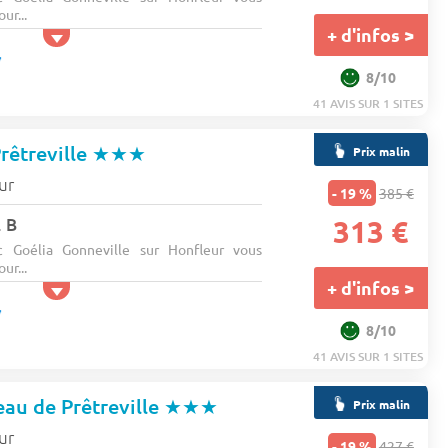
ur...
+ d'infos >
8/10
41 AVIS SUR 1 SITES
rêtreville
★★★
Prix malin
ur
- 19 %
385 €
. B
313 €
 Goélia Gonneville sur Honfleur vous
ur...
+ d'infos >
8/10
41 AVIS SUR 1 SITES
au de Prêtreville
★★★
Prix malin
ur
- 19 %
427 €