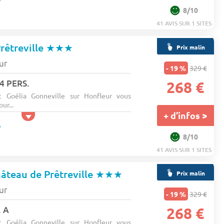
8/10
41 AVIS SUR 1 SITES
rêtreville
★★★
Prix malin
ur
- 19 %
329 €
4 PERS.
268 €
 Goélia Gonneville sur Honfleur vous
ur...
+ d'infos >
8/10
41 AVIS SUR 1 SITES
âteau de Prêtreville
★★★
Prix malin
ur
- 19 %
329 €
. A
268 €
 Goélia Gonneville sur Honfleur vous