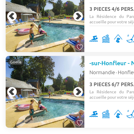
3 PIECES 4/6 PERS
La Résidence du Parc
accueille pour votre séjo
Goelia
Normandie
Honfle
-
3 PIECES 6/7 PERS
La Résidence du Parc
accueille pour votre séjo