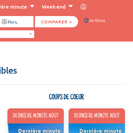
ière minute
Week-end
-
de filtres
COMPARER >
ibles
COUPS DE COEUR
DERNIERE MINUTE AOUT
DERNIERE MINUTE AOUT