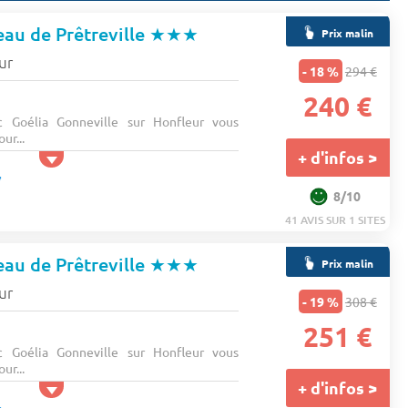
au de Prêtreville
★★★
Prix malin
ur
- 18 %
294 €
240 €
 Goélia Gonneville sur Honfleur vous
ur...
+ d'infos >
8/10
41 AVIS SUR 1 SITES
au de Prêtreville
★★★
Prix malin
ur
- 19 %
308 €
251 €
 Goélia Gonneville sur Honfleur vous
ur...
+ d'infos >