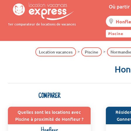
Où partir 
1er comparateur de locations de vacances
Piscine
Location vacances
Piscine
Normandi
Honf
COMPARER
Quelles sont les locations avec
Résiden
Piscine à proximité de Honfleur ?
Gonnev
Honfleur