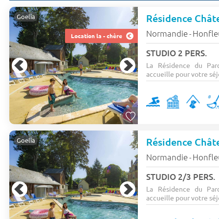
Résidence Châte
Goelia
Normandie
Honfle
-
Location la - chère
STUDIO 2 PERS.
La Résidence du Parc
accueille pour votre séjo
Résidence Châte
Goelia
Normandie
Honfle
-
STUDIO 2/3 PERS.
La Résidence du Parc
accueille pour votre séjo