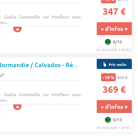
.
347 €
 Goélia Gonneville sur Honfleur vous
ur...
+ d'infos >
8/10
41 AVIS SUR 1 SITES
-sur-Honfleur - Normandie / Calvados - Résidence Le Château de Prêtreville
Prix malin
ur
- 19 %
455 €
.
369 €
 Goélia Gonneville sur Honfleur vous
ur...
+ d'infos >
8/10
41 AVIS SUR 1 SITES