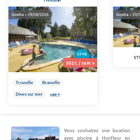
Goelia
> 29/08/2026
Goelia
> 29/
371€
ST
302€ / sem >
Trouville
Branville
Dives sur mer
voir +
Vous souhaitez une location
avec piscine à Honfleur en