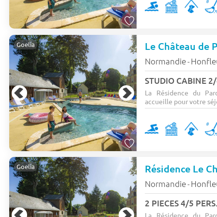
Le Château de P
Goelia
Normandie
Honfle
-
STUDIO CABINE 2/
La Résidence du Parc
accueille pour votre séjo
Résidence Le Ch
Goelia
Normandie
Honfle
-
2 PIECES 4/5 PERS
La Résidence du Parc