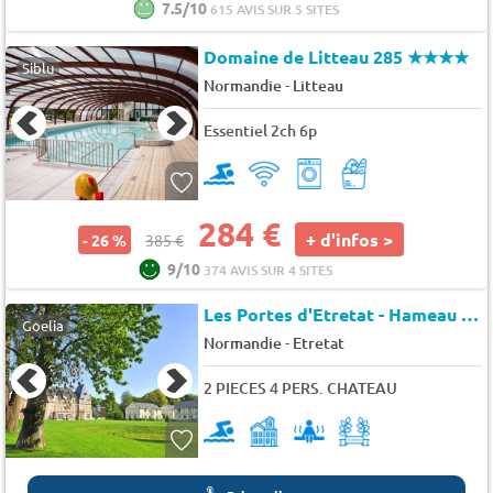
7.5/10
615 AVIS SUR 5 SITES
Domaine de Litteau 285
★★★★
Siblu
-
Normandie
Litteau
Essentiel 2ch 6p
284 €
+ d'infos >
- 26 %
385 €
9/10
374 AVIS SUR 4 SITES
Les Portes d'Etretat - Hameau - Maniquerville - Etretat
Goelia
-
Normandie
Etretat
2 PIECES 4 PERS. CHATEAU