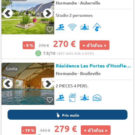
-
Normandie
Auberville
Studio 2 personnes
270 €
+ d'infos >
- 9 %
298 €
7.9/10
1897 AVIS SUR 4 SITES
Résidence Les Portes d'Honfleur - Honfleur-Boulleville
Goelia
-
Normandie
Boulleville
2 PIECES 4 PERS.
Prix malin
279 €
+ d'infos >
- 19 %
343 €