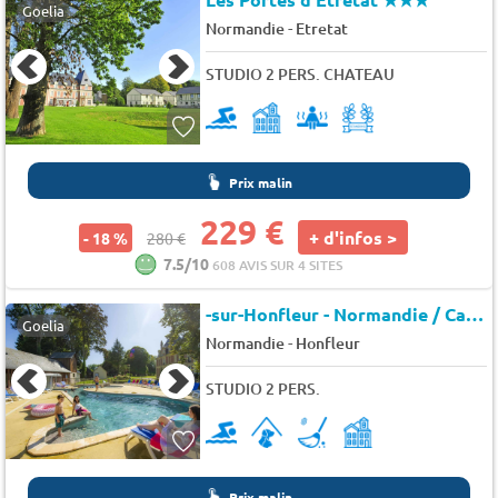
Goelia
-
Normandie
Etretat
STUDIO 2 PERS. CHATEAU
Prix malin
229 €
+ d'infos >
- 18 %
280 €
7.5/10
608 AVIS SUR 4 SITES
-sur-Honfleur - Normandie / Calvados - Résidence Le Château de Prêtreville
Goelia
-
Normandie
Honfleur
STUDIO 2 PERS.
Prix malin