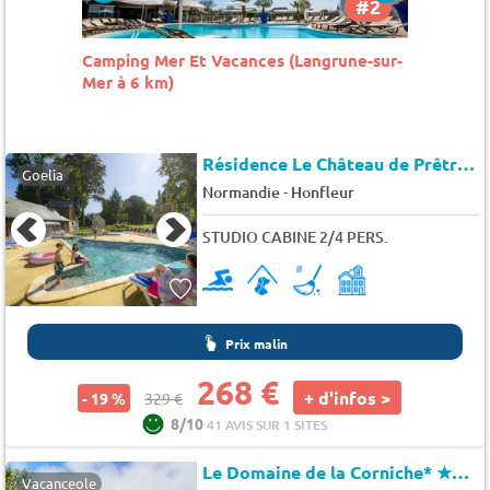
#2
#3
ne-sur-
Camping Le Grand Large Les Pieux
Camping
8 km)
Résidence Le Château de Prêtreville
Goelia
-
Normandie
Honfleur
STUDIO CABINE 2/4 PERS.
Prix malin
268 €
+ d'infos >
- 19 %
329 €
8/10
41 AVIS SUR 1 SITES
Le Domaine de la Corniche*
★★★
Vacanceole