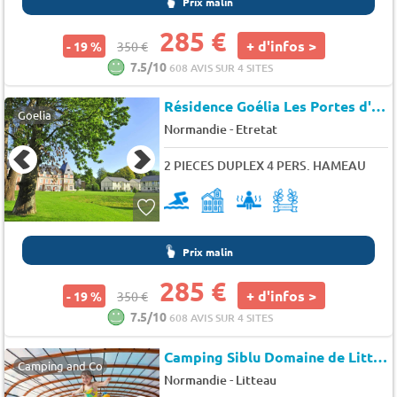
Prix malin
285 €
+ d'infos >
- 19 %
350 €
7.5/10
608 AVIS SUR 4 SITES
Résidence Goélia Les Portes d'Etretat
Goelia
-
Normandie
Etretat
2 PIECES DUPLEX 4 PERS. HAMEAU
Prix malin
285 €
+ d'infos >
- 19 %
350 €
7.5/10
608 AVIS SUR 4 SITES
Camping Siblu Domaine de Litteau
Camping and Co
-
Normandie
Litteau