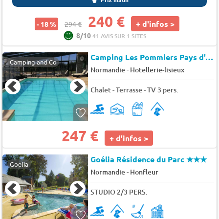
240 €
+ d'infos >
- 18 %
294 €
8/10
41 AVIS SUR 1 SITES
Camping Les Pommiers Pays d'Auge
Camping and Co
-
Normandie
Hotellerie-lisieux
Chalet - Terrasse - TV 3 pers.
247 €
+ d'infos >
Goélia Résidence du Parc
★★★
Goelia
-
Normandie
Honfleur
STUDIO 2/3 PERS.