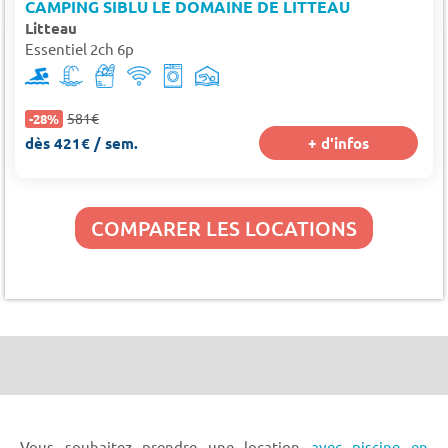
CAMPING SIBLU LE DOMAINE DE LITTEAU
Litteau
Essentiel 2ch 6p
581€
-28%
dès 421€ / sem.
+ d'infos
COMPARER LES LOCATIONS
Vous souhaitez prendre une location
avec piscine en