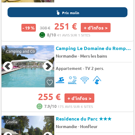
Prix malin
251 €
+ d'infos >
- 19 %
308 €
8/10
41 AVIS SUR 1 SITES
Camping Le Domaine du Rompval*
Camping and Co
-
Normandie
Mers les bains
Appartement - TV 2 pers.
255 €
+ d'infos >
7.9/10
175 AVIS SUR 6 SITES
Residence du Parc
★★★
Goelia
-
Normandie
Honfleur