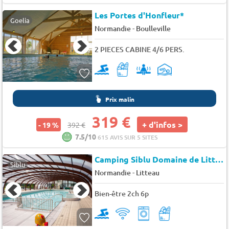
Les Portes d'Honfleur*
Goelia
-
Normandie
Boulleville
2 PIECES CABINE 4/6 PERS.
Prix malin
319 €
+ d'infos >
- 19 %
392 €
7.5/10
615 AVIS SUR 5 SITES
Camping Siblu Domaine de Litteau
Siblu
-
Normandie
Litteau
Bien-être 2ch 6p