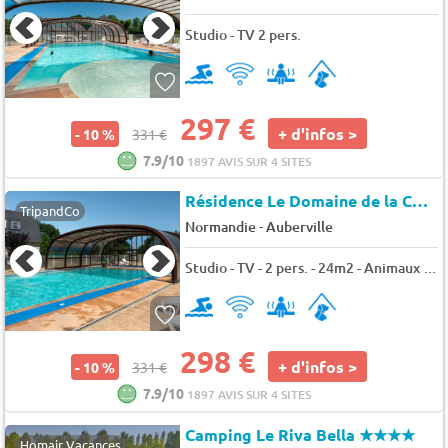
Studio - TV 2 pers.
297 €
+ d'infos >
- 10 %
331 €
7.9/10
1897 AVIS SUR 4 SITES
Résidence Le Domaine de la Corniche*
TripandCo
-
Normandie
Auberville
Studio - TV - 2 pers. - 24m2 - Animaux admis
298 €
+ d'infos >
- 10 %
331 €
7.9/10
1897 AVIS SUR 4 SITES
Camping Le Riva Bella
★★★★
Homair Vacances