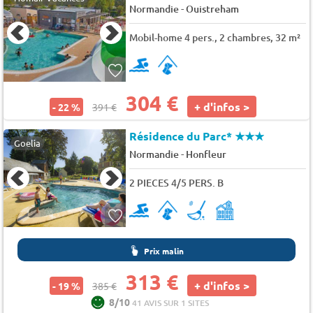
-
Normandie
Ouistreham
Mobil-home 4 pers., 2 chambres, 32 m²
304 €
+ d'infos >
- 22 %
391 €
Résidence du Parc*
★★★
Goelia
-
Normandie
Honfleur
2 PIECES 4/5 PERS. B
Prix malin
313 €
+ d'infos >
- 19 %
385 €
8/10
41 AVIS SUR 1 SITES