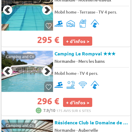
Mobil home - Terrasse - TV 4 pers.
295 €
+ d'infos >
Camping Le Rompval
★★★
Camping and Co
-
Normandie
Mers les bains
Mobil home - TV 4 pers.
296 €
+ d'infos >
7.9/10
175 AVIS SUR 6 SITES
Résidence Club le Domaine de la Corniche
Camping and Co
-
Normandie
Auberville