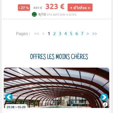
323 €
+ d'infos >
- 27 %
441 €
9/10
374 AVIS SUR 4 SITES
1
Pages :
<<
<
2
3
4
5
6
7
>
>>
OFFRES LES MOINS CHÈRES
29.08 > 05.09