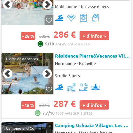
Mobil home - Terrasse 6 pers.
286 €
+ d'infos >
- 26 %
385 €
9/10
374 AVIS SUR 4 SITES
Résidence Pierre&Vacances Villages Clubs Normandy Garden
Pierre et Vacances
-
Normandie
Branville
Studio 3 pers.
287 €
+ d'infos >
- 15 %
337 €
7.7/10
1605 AVIS SUR 8 SITES
Camping Ushuaïa Villages Les Pommiers Pays d'Auge
Camping and Co
-
Normandie
Hotellerie-lisieux