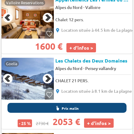
Valloire Reservations
-
Alpes du Nord
Valloire
Chalet 12 pers.
Location située à 44.5 km de La plagn
1600 €
+ d'infos >
Les Chalets des Deux Domaines
Goelia
-
Alpes du Nord
Peisey vallandry
CHALET 21 PERS.
Location située à 8.1 km de La plagne
Prix malin
2053 €
+ d'infos >
- 25 %
2730 €