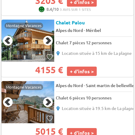
3203 €
+ d'infos >
8.4/10
3 AVIS SUR 1 SITES
Chalet Palou
Montagne Vacances
-
Alpes du Nord
Méribel
Chalet 7 pièces 12 personnes
Location située à 15 km de La plagne
4155 €
+ d'infos >
-
Alpes du Nord
Saint martin de belleville
Montagne Vacances
Chalet 6 pièces 10 personnes
Location située à 19.5 km de La plagn
5015 €
+ d'infos >