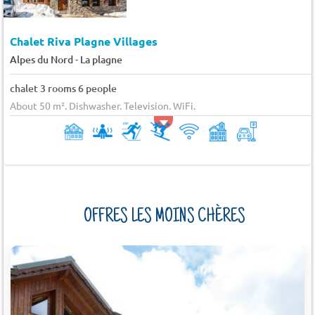
Chalet Riva Plagne Villages
-
Alpes du Nord
La plagne
chalet 3 rooms 6 people
About 50 m². Dishwasher. Television. WiFi.
OFFRES LES MOINS CHÈRES