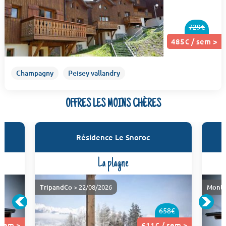
729€
485€ / sem >
Champagny
Peisey vallandry
OFFRES LES MOINS CHÈRES
Résidence Le Snoroc
La plagne
TripandCo
> 22/08/2026
Monta
658€
 sem >
611€ / sem >