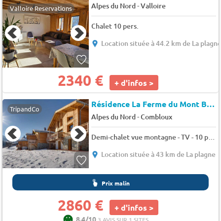
-
Alpes du Nord
Valloire
Valloire Reservations
Chalet 10 pers.
Location située à 44.2 km de La plagn
2340 €
+ d'infos >
Résidence La Ferme du Mont Blanc
TripandCo
-
Alpes du Nord
Combloux
Demi-chalet vue montagne - TV - 10 pers. - 120m2 - Animaux admis
Location située à 43 km de La plagne
Prix malin
2860 €
+ d'infos >
8.4/10
3 AVIS SUR 1 SITES