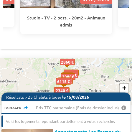
Studio - TV - 2 pers. - 20m2 - Animaux
admis
2860 €
3015 €
2053 €
611€
611€
3086€
3086€
3086€
485€
485€
4155 €
5015 €
6115 €
+
1600 €
2340 €
−
Résultats > 25 Chalets à louer
le 15/08/2026
Prix TTC par semaine (Frais de dossier inclus)
PARTAGER
Voici les logements répondant partiellement à votre recherche.
Appartements Les Fermes du Planet