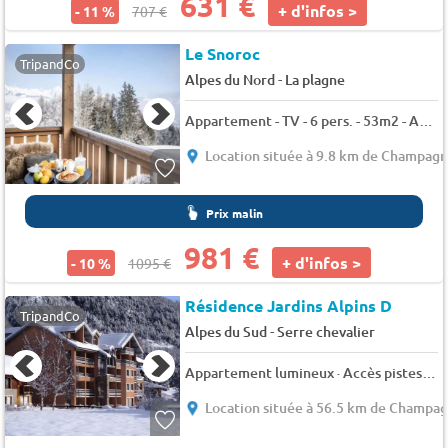
631 €
+ d'infos >
- 11 %
707 €
Le Snoroc
TripandCo
-
Alpes du Nord
La plagne
Appartement - TV - 6 pers. - 53m2 - Animaux admis
Location située à 9.8 km de Champag
Prix malin
981 €
+ d'infos >
- 10 %
1095 €
Résidence Jardins Alpins D
TripandCo
-
Alpes du Sud
Serre chevalier
Appartement lumineux · Accès pistes par navette · Parking extérieur - 6 pers. - 40m2 - TV - Animaux admis
Location située à 56.5 km de Champa