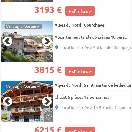
3193 €
+ d'infos >
-
Alpes du Nord
Courchevel
Montagne Vacances
Appartement triplex 6 pièces 10 personnes (Koh-I-Nor)
Location située à 4.6 km de Champag
3815 €
+ d'infos >
-
Alpes du Nord
Saint martin de belleville
Montagne Vacances
Chalet 6 pièces 12 personnes
Location située à 15.9 km de Champa
6215 €
+ d'infos >