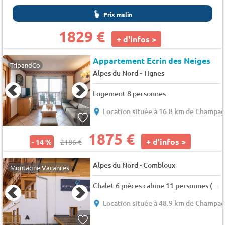
Prix malin
1829 €
+ d'infos >
Appartement Ecrin des Neiges
TripandCo
-
Alpes du Nord
Tignes
Logement 8 personnes
Location située à 16.8 km de Champa
1875 €
+ d'infos >
- 14 %
2186 €
-
Alpes du Nord
Combloux
Montagne Vacances
Chalet 6 pièces cabine 11 personnes (Premium)
Location située à 48.9 km de Champa