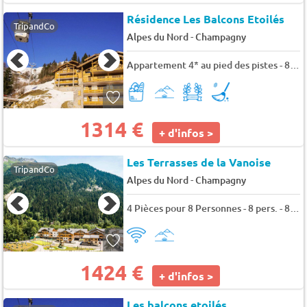
Résidence Les Balcons Etoilés
TripandCo
-
Alpes du Nord
Champagny
Appartement 4* au pied des pistes - 8 pers. - 93m2 - TV
1314 €
+ d'infos >
Les Terrasses de la Vanoise
TripandCo
-
Alpes du Nord
Champagny
4 Pièces pour 8 Personnes - 8 pers. - 88m2 - TV
1424 €
+ d'infos >
Les balcons etoilés