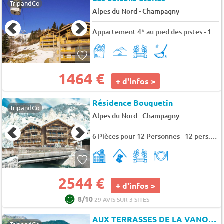
TripandCo
-
Alpes du Nord
Champagny
Appartement 4* au pied des pistes - 10 pers. - 111m2 - TV
1464 €
+ d'infos >
Résidence Bouquetin
TripandCo
-
Alpes du Nord
Champagny
6 Pièces pour 12 Personnes - 12 pers. - 120m2 - TV
2544 €
+ d'infos >
8/10
29 AVIS SUR 3 SITES
AUX TERRASSES DE LA VANOISE C21