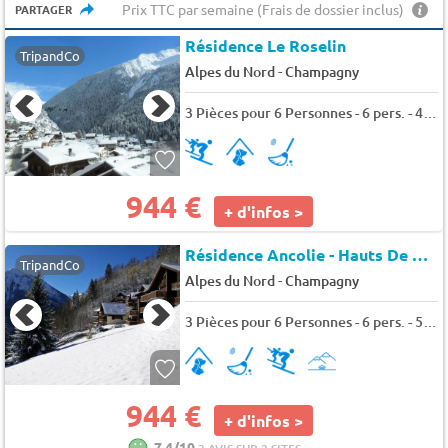
Prix TTC par semaine (Frais de dossier inclus)
PARTAGER
Résidence Le Roselin
TripandCo
-
Alpes du Nord
Champagny
3 Pièces pour 6 Personnes - 6 pers. - 40m2 - TV
944 €
+ d'infos >
Résidence Ancolie - Hauts De Planchamp
TripandCo
-
Alpes du Nord
Champagny
3 Pièces pour 6 Personnes - 6 pers. - 55m2 - TV - Animaux admis
944 €
+ d'infos >
7.4/10