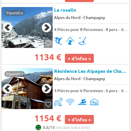
Le roselin
TripandCo
-
Alpes du Nord
Champagny
4 Pièces pour 8 Personnes - 8 pers. - 65m2 - TV - Animaux admis
1134 €
+ d'infos >
Résidence Les Alpages de Champagny
TripandCo
-
Alpes du Nord
Champagny
3 Pièces pour 6 Personnes - 6 pers. - 66m2 - TV
1154 €
+ d'infos >
8.8/10
301 AVIS SUR 6 SITES