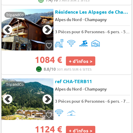
3 AVIS SUR 2 SITES
Résidence Les Alpages de Champagny (CAM105)
TripandCo
-
Alpes du Nord
Champagny
3 Pièces pour 6 Personnes - 6 pers. - 58m2 - TV
1084 €
+ d'infos >
8.8/10
301 AVIS SUR 6 SITES
ref CHA-TERB11
TripandCo
-
Alpes du Nord
Champagny
3 Pièces pour 6 Personnes - 6 pers. - 75m2 - TV
1124 €
+ d'infos >