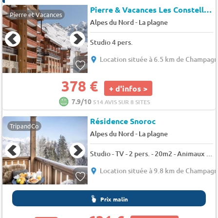
Pierre & Vacances Les Constellations
Pierre et Vacances
-
Alpes du Nord
La plagne
Studio 4 pers.
Location située à 6.5 km de Champag
378 €
+ d'infos >
7.9/10
514 AVIS SUR 8 SITES
Résidence Snoroc
TripandCo
-
Alpes du Nord
La plagne
Studio - TV - 2 pers. - 20m2 - Animaux admis
Location située à 9.8 km de Champag
Prix malin