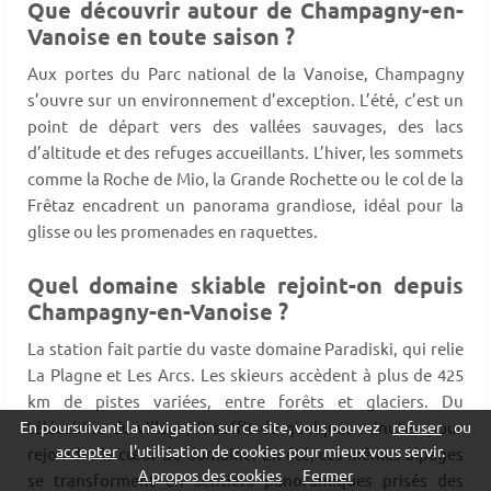
Que découvrir autour de Champagny-en-
Vanoise en toute saison ?
Aux portes du Parc national de la Vanoise, Champagny
s’ouvre sur un environnement d’exception. L’été, c’est un
point de départ vers des vallées sauvages, des lacs
d’altitude et des refuges accueillants. L’hiver, les sommets
comme la Roche de Mio, la Grande Rochette ou le col de la
Frêtaz encadrent un panorama grandiose, idéal pour la
glisse ou les promenades en raquettes.
Quel domaine skiable rejoint-on depuis
Champagny-en-Vanoise ?
La station fait partie du vaste domaine Paradiski, qui relie
La Plagne et Les Arcs. Les skieurs accèdent à plus de 425
km de pistes variées, entre forêts et glaciers. Du
télécabine du village, il suffit de quelques minutes pour
En poursuivant la navigation sur ce site, vous pouvez
refuser
ou
accepter
l'utilisation de cookies pour mieux vous servir.
rejoindre le cœur du domaine. En été, ces mêmes alpages
A propos des cookies
Fermer
se transforment en sentiers panoramiques prisés des