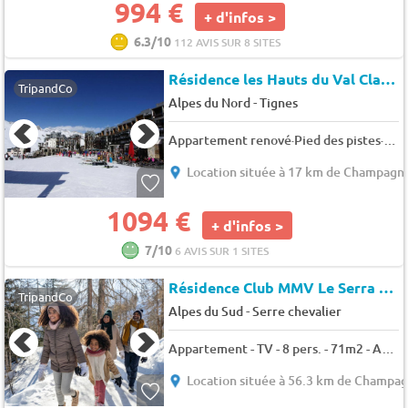
994 €
+ d'infos >
6.3/10
112 AVIS SUR 8 SITES
Résidence les Hauts du Val Claret 3
TripandCo
-
Alpes du Nord
Tignes
Appartement renové·Pied des pistes·Balcon - 4 pers. - 40m2 - TV
Location située à 17 km de Champagn
1094 €
+ d'infos >
7/10
6 AVIS SUR 1 SITES
Résidence Club MMV Le Serra Neva (1202491)
TripandCo
-
Alpes du Sud
Serre chevalier
Appartement - TV - 8 pers. - 71m2 - Animaux admis
Location située à 56.3 km de Champa