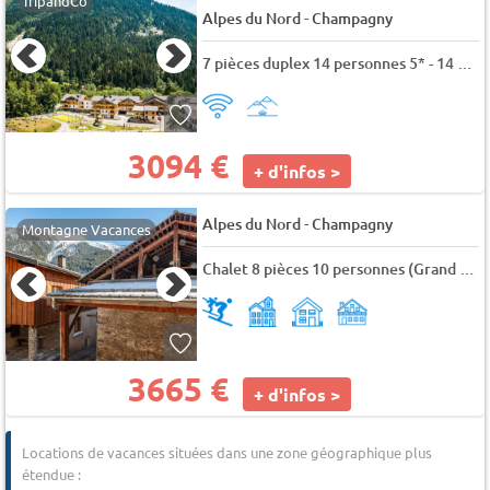
TripandCo
-
Alpes du Nord
Champagny
7 pièces duplex 14 personnes 5* - 14 pers. - 244m2 - TV
3094 €
+ d'infos >
-
Alpes du Nord
Champagny
Montagne Vacances
Chalet 8 pièces 10 personnes (Grand Paradis Premium)
3665 €
+ d'infos >
Locations de vacances situées dans une zone géographique plus
étendue :