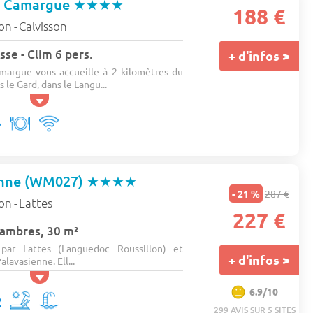
t Camargue
★★★★
188 €
lon
Calvisson
-
sse - Clim 6 pers.
+ d'infos >
argue vous accueille à 2 kilomètres du
 le Gard, dans le Langu...
enne (WM027)
★★★★
- 21 %
287 €
lon
Lattes
-
227 €
hambres, 30 m²
 par Lattes (Languedoc Roussillon) et
+ d'infos >
alavasienne. Ell...
6.9/10
299 AVIS SUR 5 SITES