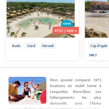
609€
472€ / sem >
Aude
Gard
Hérault
Cap d'agde
voir +
Vous pouvez comparer 5973
locations en mobil home à
Languedoc Roussillon. Les
hébergements les plus
demandés sont l'Aloha
camping (Yelloh! village) (noté 90/100), le Camping A La