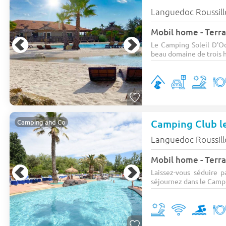
Languedoc Roussil
Mobil home - Terra
Le Camping Soleil D'Oc
beau domaine de trois h
Camping Club le
Camping and Co
Languedoc Roussil
Mobil home - Terras
Laissez-vous séduire p
séjournez dans le Campi