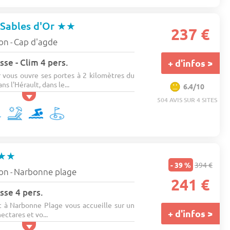
 Sables d'Or
★★
237 €
lon
Cap d'agde
-
sse - Clim 4 pers.
+ d'infos >
 vous ouvre ses portes à 2 kilomètres du
s l'Hérault, dans le...
6.4/10
504 AVIS SUR 4 SITES
★★
- 39 %
394 €
lon
Narbonne plage
-
241 €
sse 4 pers.
 à Narbonne Plage vous accueille sur un
+ d'infos >
ectares et vo...