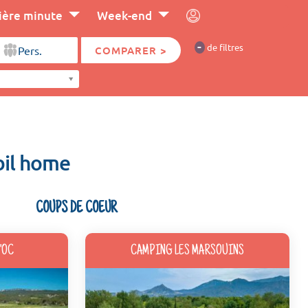
ière minute
Week-end
-
de filtres
COMPARER >
bil home
COUPS DE COEUR
'OC
CAMPING LES MARSOUINS