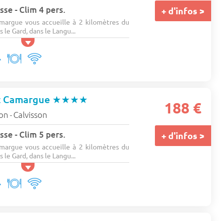
sse - Clim 4 pers.
+ d'infos >
argue vous accueille à 2 kilomètres du
 le Gard, dans le Langu...
t Camargue
★★★★
188 €
lon
Calvisson
-
sse - Clim 5 pers.
+ d'infos >
argue vous accueille à 2 kilomètres du
 le Gard, dans le Langu...