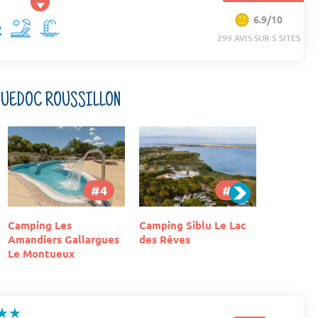
6.9/10
299 AVIS SUR 5 SITES
NGUEDOC ROUSSILLON
#6
#5
Camping Les Sablons
Camping Siblu Le Lac
Camping 
des Rêves
★★