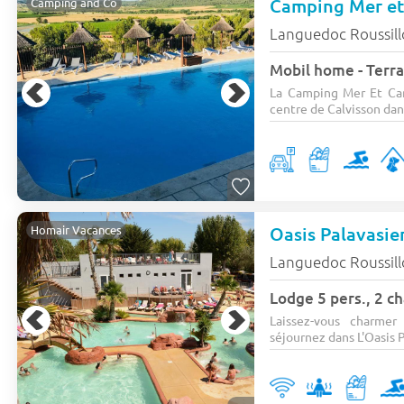
Camping Mer e
Camping and Co
Languedoc Roussil
Mobil home - Terra
La Camping Mer Et Cam
centre de Calvisson dans
Oasis Palavasi
Homair Vacances
Languedoc Roussil
Lodge 5 pers., 2 c
Laissez-vous charmer
séjournez dans L'Oasis P