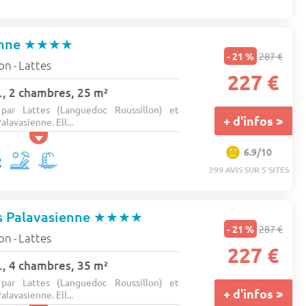
enne
★★★★
- 21 %
287 €
lon
Lattes
-
227 €
., 2 chambres, 25 m²
 par Lattes (Languedoc Roussillon) et
+ d'infos >
alavasienne. Ell...
6.9/10
299 AVIS SUR 5 SITES
s Palavasienne
★★★★
- 21 %
287 €
lon
Lattes
-
227 €
., 4 chambres, 35 m²
 par Lattes (Languedoc Roussillon) et
+ d'infos >
alavasienne. Ell...