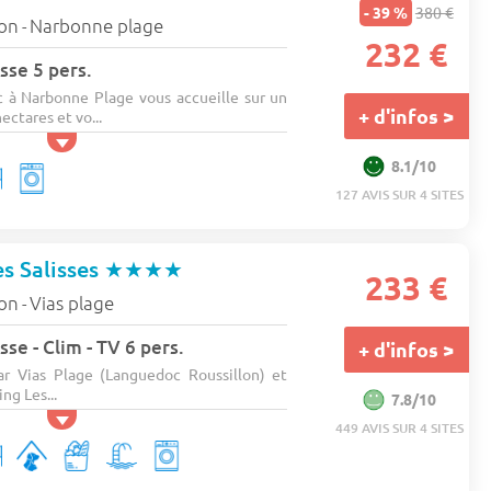
- 39 %
380 €
lon
Narbonne plage
-
232 €
sse 5 pers.
 à Narbonne Plage vous accueille sur un
+ d'infos >
ectares et vo...
8.1/10
127 AVIS SUR 4 SITES
s Salisses
★★★★
233 €
lon
Vias plage
-
se - Clim - TV 6 pers.
+ d'infos >
ar Vias Plage (Languedoc Roussillon) et
ng Les...
7.8/10
449 AVIS SUR 4 SITES