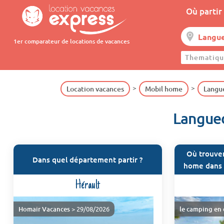
Où partir 
1er comparateur de locations de vacances
Thematiqu
Location vacances
Mobil home
Langue
Langued
Où trouver
Dans quel département partir ?
home dans 
Hérault
Homair Vacances
> 29/08/2026
le camping en 