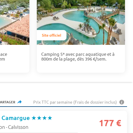
pace
Camping 5* avec parc aquatique et à
sem
800m de la plage, dès 396 €/sem.
Prix TTC par semaine (Frais de dossier inclus)
PARTAGER
t Camargue
★★★★
177 €
lon
Calvisson
-