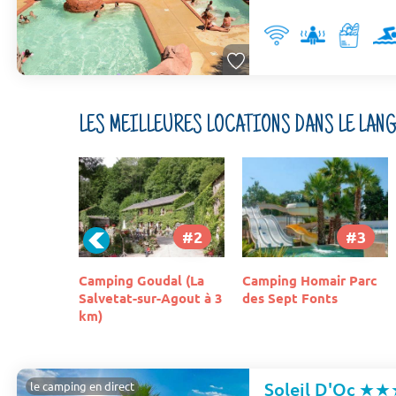
LES MEILLEURES LOCATIONS DANS LE LA
#2
#3
#4
al (La
Camping Homair Parc
Camping Les
-Agout à 3
des Sept Fonts
Amandiers Gallargues
Le Montueux
Soleil D'Oc
★★
le camping en direct