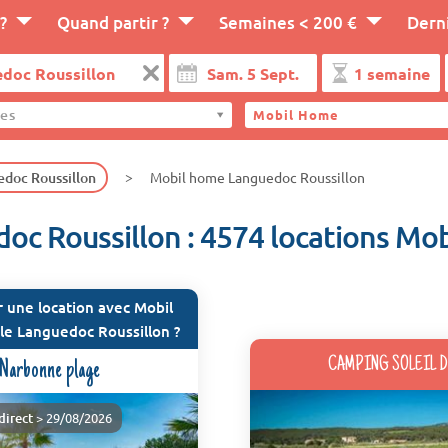
?
Quand partir ?
Semaines < 200 €
Dern
es
Mobil Home
doc Roussillon
Mobil home Languedoc Roussillon
oc Roussillon : 4574 locations Mo
 une location avec Mobil
le Languedoc Roussillon ?
CAMPING SOLEIL D
Narbonne plage
direct
> 29/08/2026