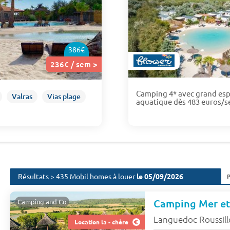
386€
236€ / sem >
Camping 4* avec grand es
Valras
Vias plage
aquatique dès 483 euros/
Résultats > 435 Mobil homes à louer
le 05/09/2026
Camping Mer e
Camping and Co
Languedoc Roussil
Location la - chère