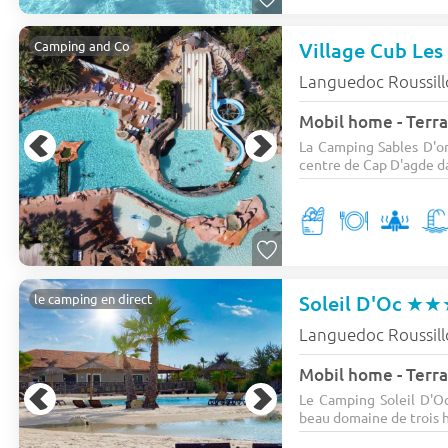
Village Cub Les
Camping and Co
Languedoc Roussil
Mobil home - Terra
La Camping Sables D'or
centre de Cap D'agde dan
Soleil D'Oc
★★
le camping en direct
Languedoc Roussil
Mobil home - Terra
Le Camping Soleil D'Oc
beau domaine de trois h