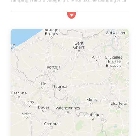
Ferme (Le Soulié à 7 km) et le Camping A L'ombre Des
Oliviers (Cazilhac à 4 km). La location en mobil home la
moins chère en Languedoc Roussillon est le Camping La
Falaise (167€ par séjour le 23/05). Ce camping,
proposant des vacances pas chères, avec wifi et milieu
de gamme (2 étoiles), bénéficie de plusieurs...