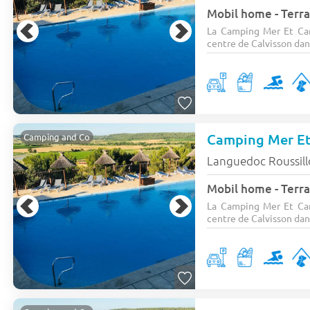
Mobil home - Terra
La Camping Mer Et Cam
centre de Calvisson dans
Camping Mer E
Camping and Co
Languedoc Roussil
Mobil home - Terra
La Camping Mer Et Cam
centre de Calvisson dans