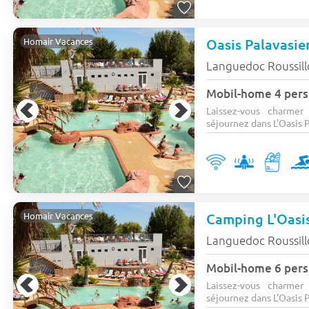
Oasis Palavasi
Homair Vacances
Languedoc Roussil
Mobil-home 4 pers
Laissez-vous charmer
séjournez dans L'Oasis P
Camping L'Oasi
Homair Vacances
Languedoc Roussil
Mobil-home 6 pers
Laissez-vous charmer
séjournez dans L'Oasis P