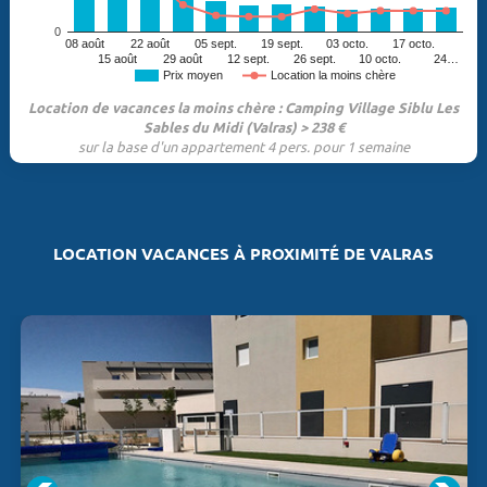
0
08 août
22 août
05 sept.
19 sept.
03 octo.
17 octo.
15 août
29 août
12 sept.
26 sept.
10 octo.
24…
Prix moyen
Location la moins chère
Location de vacances la moins chère : Camping Village Siblu Les
Sables du Midi (Valras) > 238 €
sur la base d'un appartement 4 pers. pour 1 semaine
LOCATION VACANCES À PROXIMITÉ DE VALRAS