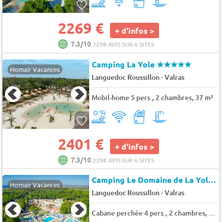
2269 €
+ d'infos >
7.3/10
2298 AVIS SUR 6 SITES
Camping La Yole
★★★★★
Homair Vacances
-
Languedoc Roussillon
Valras
Mobil-home 5 pers., 2 chambres, 37 m²
2401 €
+ d'infos >
7.3/10
2298 AVIS SUR 6 SITES
Camping Le Domaine de La Yole
★
Homair Vacances
-
Languedoc Roussillon
Valras
Cabane perchée 4 pers., 2 chambres, null m²