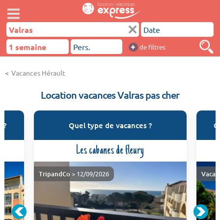
+
de filtres
Vacances Hérault
Location vacances Valras pas cher
 ?
Quel type de vacances ?
Q
Les cabanes de fleury
TripandCo
> 12/09/2026
Vacan