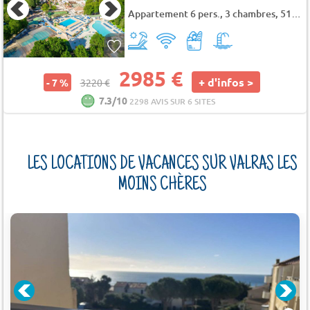
Appartement 6 pers., 3 chambres, 51 m² - 59 m²
2985 €
+ d'infos >
- 7 %
3220 €
7.3/10
2298 AVIS SUR 6 SITES
LES LOCATIONS DE VACANCES SUR VALRAS LES
MOINS CHÈRES