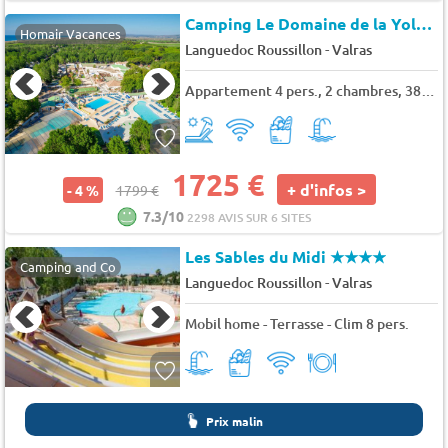
Camping Le Domaine de la Yole*
Homair Vacances
-
Languedoc Roussillon
Valras
Appartement 4 pers., 2 chambres, 38 m²
1725 €
+ d'infos >
- 4 %
1799 €
7.3/10
2298 AVIS SUR 6 SITES
Les Sables du Midi
★★★★
Camping and Co
-
Languedoc Roussillon
Valras
Mobil home - Terrasse - Clim 8 pers.
Prix malin