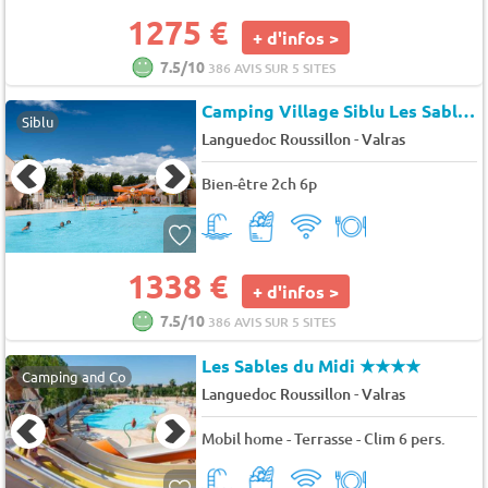
1275 €
+ d'infos >
7.5/10
386 AVIS SUR 5 SITES
Camping Village Siblu Les Sables du Midi
Siblu
-
Languedoc Roussillon
Valras
Bien-être 2ch 6p
1338 €
+ d'infos >
7.5/10
386 AVIS SUR 5 SITES
Les Sables du Midi
★★★★
Camping and Co
-
Languedoc Roussillon
Valras
Mobil home - Terrasse - Clim 6 pers.