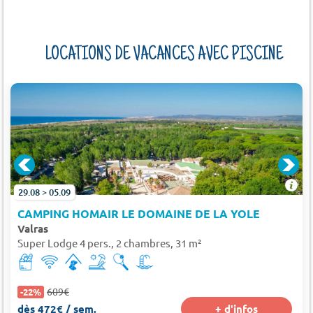
LOCATIONS DE VACANCES AVEC PISCINE
29.08 > 05.09
CAMPING HOMAIR LE DOMAINE DE LA YOLE
Valras
Super Lodge 4 pers., 2 chambres, 31 m²
609€
-22%
dès 472€ / sem.
+ d'infos