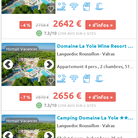
2642 €
+ d'infos >
- 4 %
2758 €
7.3/10
2298 AVIS SUR 6 SITES
Domaine La Yole Wine Resort
★★
Homair Vacances
-
Languedoc Roussillon
Valras
Appartement 4 pers., 2 chambres, 51 m² - 59 m²
2656 €
+ d'infos >
- 7 %
2870 €
7.3/10
2298 AVIS SUR 6 SITES
Camping Domaine La Yole
★★★★★
Homair Vacances
-
Languedoc Roussillon
Valras