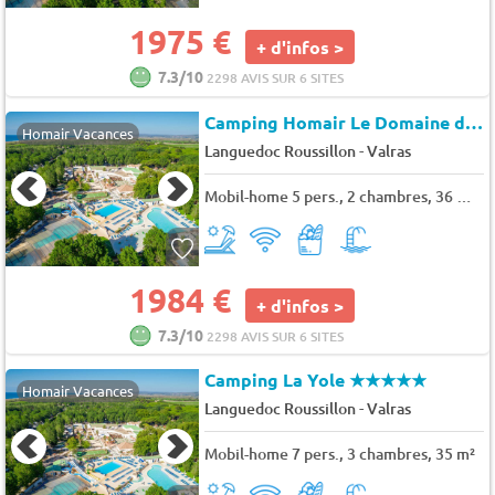
1975 €
+ d'infos >
7.3/10
2298 AVIS SUR 6 SITES
Camping Homair Le Domaine de la Yole
Homair Vacances
-
Languedoc Roussillon
Valras
Mobil-home 5 pers., 2 chambres, 36 m² - 37 m²
1984 €
+ d'infos >
7.3/10
2298 AVIS SUR 6 SITES
Camping La Yole
★★★★★
Homair Vacances
-
Languedoc Roussillon
Valras
Mobil-home 7 pers., 3 chambres, 35 m²