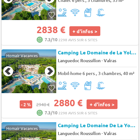
Chalet 6 pers., 3 chambres, 35 m²
2838 €
+ d'infos >
7.3/10
2298 AVIS SUR 6 SITES
Camping Le Domaine de La Yole
★
Homair Vacances
-
Languedoc Roussillon
Valras
Mobil-home 6 pers., 3 chambres, 40 m²
2880 €
+ d'infos >
- 2 %
2940 €
7.3/10
2298 AVIS SUR 6 SITES
Camping Le Domaine De La Yole Wine Resort
Homair Vacances
-
Languedoc Roussillon
Valras