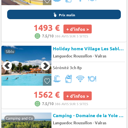
Prix malin
1493 €
+ d'infos >
7.5/10
386 AVIS SUR 5 SITES
Holiday home Village Les Sables du Midi
Siblu
-
Languedoc Roussillon
Valras
Sérénité 3ch 8p
1562 €
+ d'infos >
7.5/10
386 AVIS SUR 5 SITES
Camping - Domaine de la Yole
★★
Camping and Co
-
Languedoc Roussillon
Valras