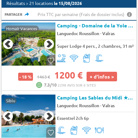
Résultats > 21 locations
le 15/08/2026
Prix TTC par semaine (Frais de dossier inclus)
PARTAGER
Camping - Domaine de la Yole
★★
Homair Vacances
-
Languedoc Roussillon
Valras
Super Lodge 4 pers., 2 chambres, 31 m²
1200 €
+ d'infos >
- 18 %
1463 €
7.3/10
2298 AVIS SUR 6 SITES
Camping Les Sables du Midi
★★★★
Siblu
-
Languedoc Roussillon
Valras
Essentiel 2ch 6p