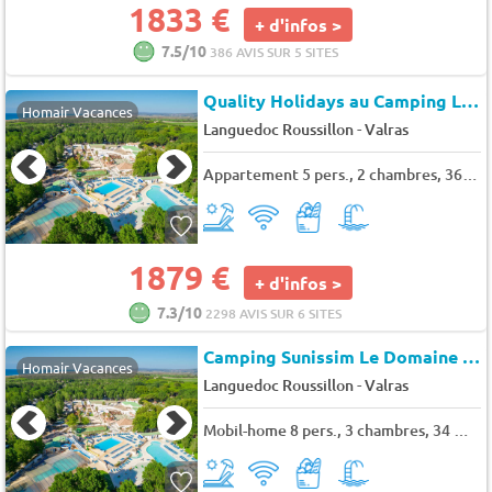
1833 €
+ d'infos >
7.5/10
386 AVIS SUR 5 SITES
Quality Holidays au Camping La Yole
Homair Vacances
-
Languedoc Roussillon
Valras
Appartement 5 pers., 2 chambres, 36 m²
1879 €
+ d'infos >
7.3/10
2298 AVIS SUR 6 SITES
Camping Sunissim Le Domaine de la Yole . - Valras Plage
Homair Vacances
-
Languedoc Roussillon
Valras
Mobil-home 8 pers., 3 chambres, 34 m² - 36 m²