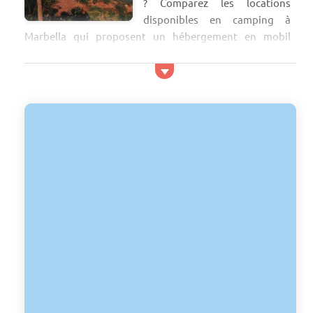
? Comparez les locations
disponibles en camping à
Marbella qui proposent un hébergement en mobil
home, chalet ou bungalow et réservez vos vacances à
Marbella au prix le plus avantageux.
En Andalousie, louez un mobil home pour vos vacances
à Marbella et profitez du soleil, de la plage et du climat
du sud de l’Espagne. Située dans la province espagnole
de Malaga, la station balnéaire est une destination
tr&e...