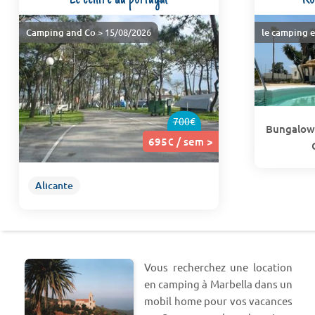
Camping and Co
> 15/08/2026
le camping e
700€
Bungalow t
695€ / sem >
Alicante
Vous recherchez une location
en camping à Marbella dans un
mobil home pour vos vacances