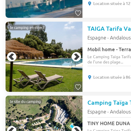
Location située à 1
TAIGA Tarifa V
le camping en direct
Espagne - Andalous
Mobil home - Terra
Le Camping Taiga Tarif
de l’une des plage...
Location située à 8
le site du camping
Espagne - Andalous
TINY HOME DUNA 4
Le Camping Taiga Tarif