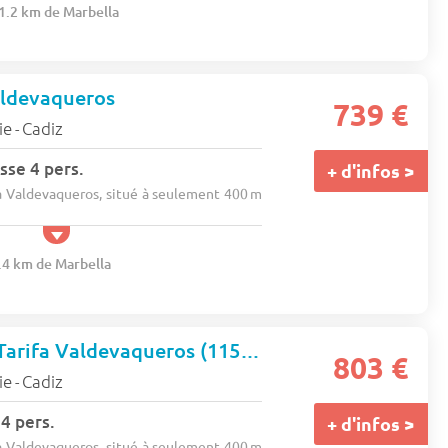
21.2 km de Marbella
aldevaqueros
739 €
ie
Cadiz
-
sse 4 pers.
+ d'infos >
a Valdevaqueros, situé à seulement 400 m
6.4 km de Marbella
Camping Taïga Tarifa Valdevaqueros (11530)
803 €
ie
Cadiz
-
 pers.
+ d'infos >
a Valdevaqueros, situé à seulement 400 m