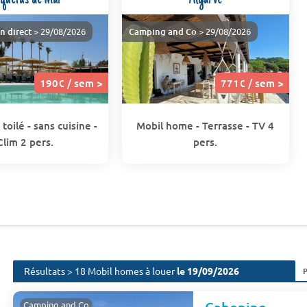
n direct
> 29/08/2026
Camping and Co
> 29/08/2026
190€ / sem >
771€ / sem >
oilé - sans cuisine -
Mobil home - Terrasse - TV 4
Clim 2 pers.
pers.
Résultats > 18 Mobil homes à louer
le 19/09/2026
Camping and Co