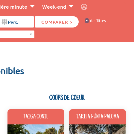
ière minute
Week-end
-
de filtres
COMPARER >
onibles
COUPS DE COEUR
TAIGA CONIL
TARIFA PUNTA PALOMA