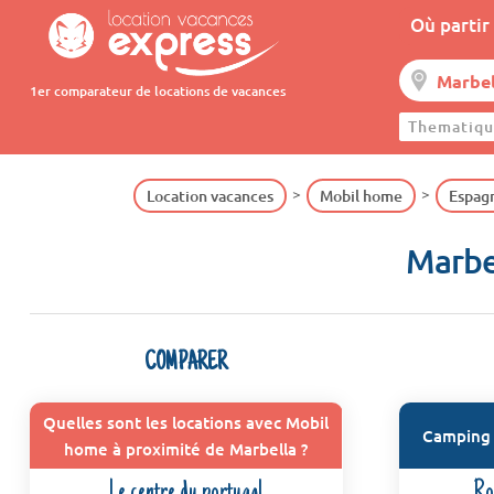
Où partir 
1er comparateur de locations de vacances
Thematiqu
Location vacances
Mobil home
Espagn
Marbel
COMPARER
Quelles sont les locations avec Mobil
Camping 
home à proximité de Marbella ?
Le centre du portugal
Ro