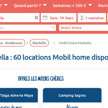
?
Quand partir ?
Semaines < 200 €
Dern
es
Mobil Home
e - Andalousie
Marbella
Mobil home Marbella
la : 60 locations Mobil home disp
OFFRES LES MOINS CHÈRES
Taiga Almeria Playa
Camping Sagres
quetas de mar
Algarve