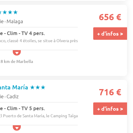
★★★★
656 €
ie
Malaga
-
 - Clim - TV 4 pers.
+ d'infos >
o, classé 4 étoiles, se situe à Olvera près
7.8 km de Marbella
anta María
★★★
716 €
ie
Cadiz
-
 - Clim - TV 5 pers.
+ d'infos >
El Puerto de Santa María, le Camping Taïga