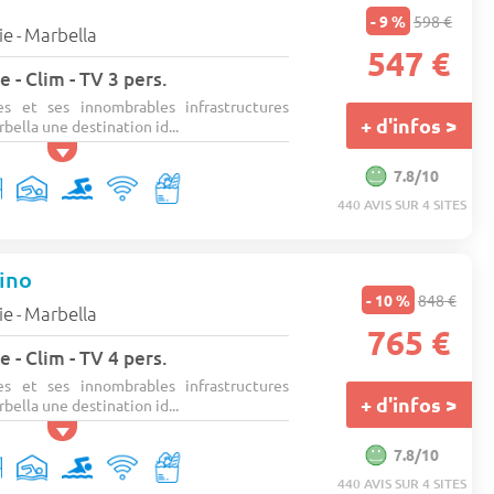
- 9 %
598 €
ie
Marbella
-
547 €
 - Clim - TV 3 pers.
es et ses innombrables infrastructures
+ d'infos >
bella une destination id...
7.8/10
440 AVIS SUR 4 SITES
ino
- 10 %
848 €
ie
Marbella
-
765 €
 - Clim - TV 4 pers.
es et ses innombrables infrastructures
+ d'infos >
bella une destination id...
7.8/10
440 AVIS SUR 4 SITES