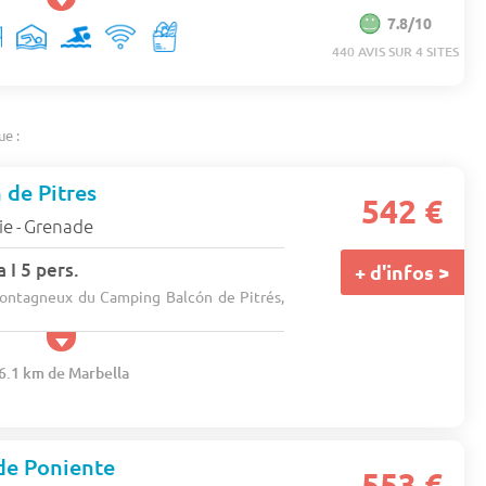
7.8/10
440 AVIS SUR 4 SITES
ue :
de Pitres
542 €
ie
Grenade
-
 I 5 pers.
+ d'infos >
ontagneux du Camping Balcón de Pitrés,
46.1 km de Marbella
de Poniente
553 €