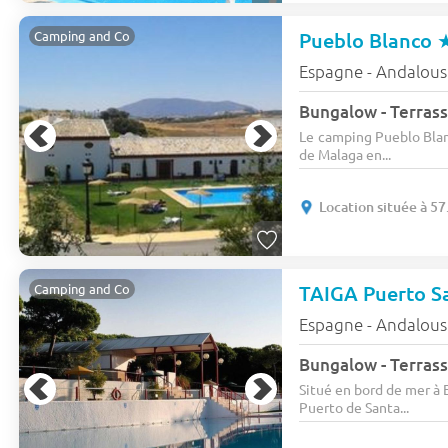
Pueblo Blanco
Camping and Co
Espagne - Andalous
Bungalow - Terrasse
Le camping Pueblo Blanc
de Malaga en...
Location située à 5
TAIGA Puerto S
Camping and Co
Espagne - Andalous
Bungalow - Terrasse
Situé en bord de mer à 
Puerto de Santa...