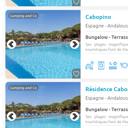
Cabopino
Camping and Co
Espagne - Andalous
Bungalow - Terrasse
Ses plages magnifiqu
touristiques font de Mar
Résidence Cabo
Camping and Co
Espagne - Andalous
Bungalow - Terrasse
Ses plages magnifiqu
touristiques font de Mar