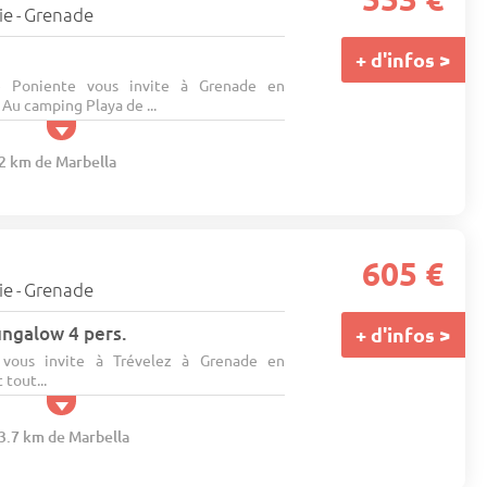
ie
Grenade
-
+ d'infos >
 Poniente vous invite à Grenade en
Au camping Playa de ...
22 km de Marbella
605 €
ie
Grenade
-
ngalow 4 pers.
+ d'infos >
 vous invite à Trévelez à Grenade en
 tout...
53.7 km de Marbella