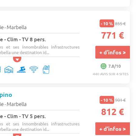
- 10 %
855 €
ie
Marbella
-
771 €
 - Clim - TV 8 pers.
es et ses innombrables infrastructures
+ d'infos >
bella une destination id...
7.8/10
440 AVIS SUR 4 SITES
pino
- 10 %
901 €
ie
Marbella
-
812 €
 - Clim - TV 5 pers.
es et ses innombrables infrastructures
+ d'infos >
bella une destination id...