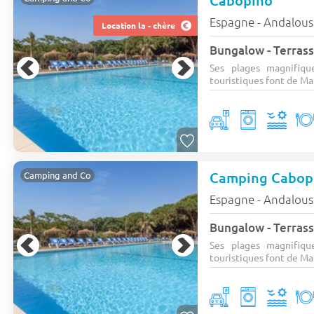
Cabopino
Espagne - Andalous
Location la - chère
Bungalow - Terrasse
Ses plages magnifiqu
touristiques font de Mar
Camping Cabop
Camping and Co
Espagne - Andalous
Bungalow - Terrasse
Ses plages magnifiqu
touristiques font de Mar