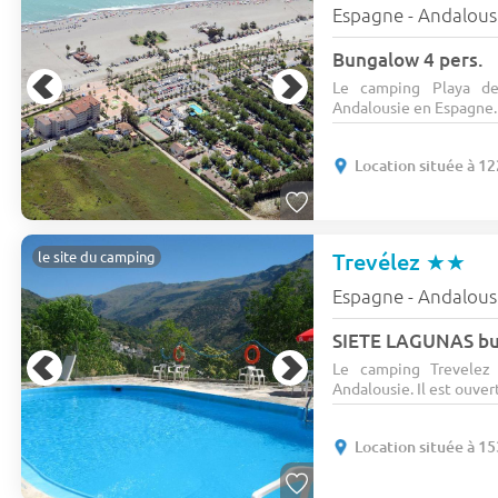
Espagne - Andalous
Bungalow 4 pers.
Le camping Playa de
Andalousie en Espagne. 
Location située à 1
Trevélez
★★
le site du camping
Espagne - Andalous
SIETE LAGUNAS bu
Le camping Trevelez
Andalousie. Il est ouvert
Location située à 1