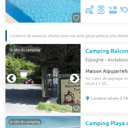
Locations de vacances situées dans une zone géographique plus étend
Camping Balcon 
le site du camping
Espagne - Andalous
Maison Alpujarreña
Au cœur du paysage m
situé à 1 30...
Location située à 1
Camping Playa 
le site du camping