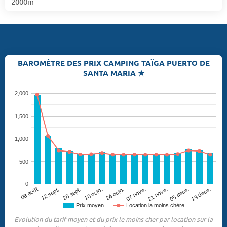
2000m
BAROMÈTRE DES PRIX CAMPING TAÏGA PUERTO DE
SANTA MARIA ★
2,000
1,500
1,000
500
0
10 octo.
24 octo.
07 nove.
08 août
21 nove.
12 sept.
05 déce.
26 sept.
19 déce.
Prix moyen
Location la moins chère
Evolution du tarif moyen et du prix le moins cher par location sur la