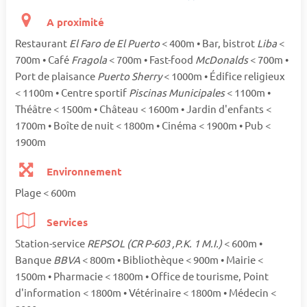
A proximité
Restaurant
El Faro de El Puerto
< 400m • Bar, bistrot
Liba
<
700m • Café
Fragola
< 700m • Fast-food
McDonalds
< 700m •
Port de plaisance
Puerto Sherry
< 1000m • Édifice religieux
< 1100m • Centre sportif
Piscinas Municipales
< 1100m •
Théâtre < 1500m • Château < 1600m • Jardin d'enfants <
1700m • Boîte de nuit < 1800m • Cinéma < 1900m • Pub <
1900m
Environnement
Plage < 600m
Services
Station-service
REPSOL (CR P-603 ,P.K. 1 M.I.)
< 600m •
Banque
BBVA
< 800m • Bibliothèque < 900m • Mairie <
1500m • Pharmacie < 1800m • Office de tourisme, Point
d'information < 1800m • Vétérinaire < 1800m • Médecin <