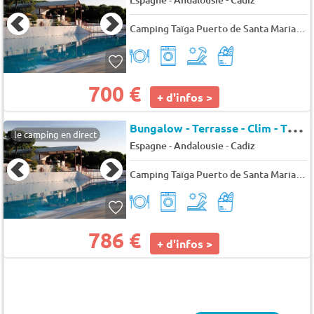
Camping Taïga Puerto de Santa Maria
★
700 €
+ d'infos >
B
ungalow - Terrasse - Clim - TV 4 pers.
le camping en direct
-
Espagne - Andalousie
Cadiz
Camping Taïga Puerto de Santa Maria
★
786 €
+ d'infos >