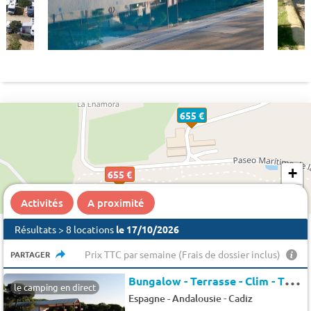
655 €
+
655 €
−
Activités
A proximité
Résultats > 8 locations
le 17/10/2026
Prix TTC par semaine (Frais de dossier inclus)
PARTAGER
B
ungalow - Terrasse - Clim - TV 5 pers.
le camping en direct
-
Espagne - Andalousie
Cadiz