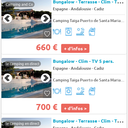
B
ungalow - Terrasse - Clim - TV 4 pers.
Camping and Co
-
Espagne - Andalousie
Cadiz
Camping Taïga Puerto de Santa Maria
★
660 €
+ d'infos >
Bungalow - Clim - TV 5 pers.
le camping en direct
-
Espagne - Andalousie
Cadiz
Camping Taïga Puerto de Santa Maria
★
700 €
+ d'infos >
B
ungalow - Terrasse - Clim - TV 4 pers.
le camping en direct
-
Espagne - Andalousie
Cadiz