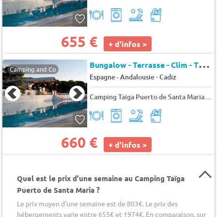
655 €
+ d'infos >
B
ungalow - Terrasse - Clim - TV 5 pers.
Camping and Co
-
Espagne - Andalousie
Cadiz
Camping Taïga Puerto de Santa Maria
★
660 €
+ d'infos >
Quel est le prix d’une semaine au Camping Taïga
Puerto de Santa Maria ?
Le prix moyen d’une semaine est de 803€. Le prix des
hébergements varie entre 655€ et 1974€. En comparaison, sur