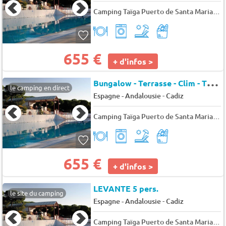
Camping Taïga Puerto de Santa Maria
★
655 €
+ d'infos >
B
ungalow - Terrasse - Clim - TV 4 pers.
le camping en direct
-
Espagne - Andalousie
Cadiz
Camping Taïga Puerto de Santa Maria
★
655 €
+ d'infos >
LEVANTE 5 pers.
le site du camping
-
Espagne - Andalousie
Cadiz
Camping Taïga Puerto de Santa Maria
★