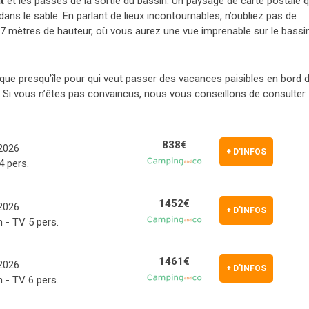
t
et les passes de la sortie du bassin. Un paysage de carte postale 
ans le sable. En parlant de lieux incontournables, n’oubliez pas de
7 mètres de hauteur, où vous aurez une vue imprenable sur le bassi
ique presqu’île pour qui veut passer des vacances paisibles en bord 
e. Si vous n’êtes pas convaincus, nous vous conseillons de consulter
838€
/2026
+ D'INFOS
4 pers.
1452€
/2026
+ D'INFOS
 - TV 5 pers.
1461€
/2026
+ D'INFOS
 - TV 6 pers.