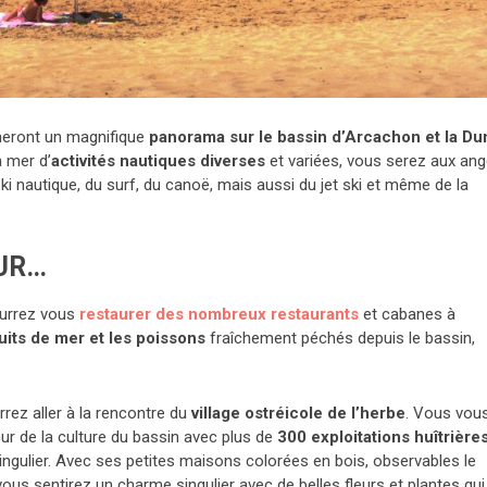
neront un magnifique
panorama sur le bassin d’Arcachon et la Du
a mer d’
activités nautiques diverses
et variées, vous serez aux an
ki nautique, du surf, du canoë, mais aussi du jet ski et même de la
PUR…
ourrez vous
restaurer des nombreux restaurants
et cabanes à
uits de mer et les poissons
fraîchement péchés depuis le bassin,
rez aller à la rencontre du
village ostréicole de l’herbe
. Vous vou
œur de la culture du bassin avec plus de
300 exploitations huîtrière
ingulier. Avec ses petites maisons colorées en bois, observables le
vous sentirez un charme singulier avec de belles fleurs et plantes qui