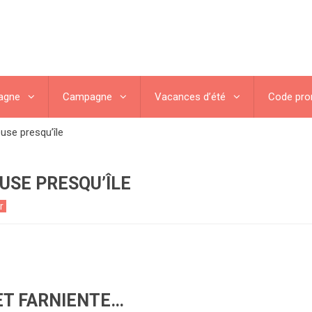
agne
Campagne
Vacances d’été
Code pr
euse presqu’île
EUSE PRESQU’ÎLE
r
ET FARNIENTE…