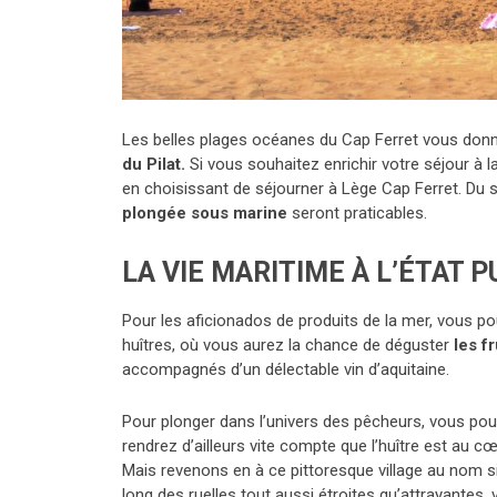
Les belles plages océanes du Cap Ferret vous don
du Pilat.
Si vous souhaitez enrichir votre séjour à l
en choisissant de séjourner à Lège Cap Ferret. Du s
plongée sous marine
seront praticables.
LA VIE MARITIME À L’ÉTAT 
Pour les aficionados de produits de la mer, vous p
huîtres, où vous aurez la chance de déguster
les fr
accompagnés d’un délectable vin d’aquitaine.
Pour plonger dans l’univers des pêcheurs, vous pour
rendrez d’ailleurs vite compte que l’huître est au c
Mais revenons en à ce pittoresque village au nom s
long des ruelles tout aussi étroites qu’attrayantes, 