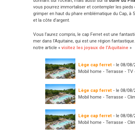
donnant sur l’océan, mais aussi sur la
dune du Pila
vous pourrez immortaliser et contempler les pieds d
grimper en haut du phare emblématique du Cap, à 5
et la côte d’argent.
Vous l’aurez compris, le cap Ferret est une fantast
mer dans l’Aquitaine, qui est une région fantastiqu
notre article «
visitez les joyaux de l’Aquitaine
»
Lège cap ferret
- le 08/08
Mobil home - Terrasse - TV 
Lège cap ferret
- le 08/08
Mobil home - Terrasse - Clim
Lège cap ferret
- le 08/08
Mobil home - Terrasse - Clim