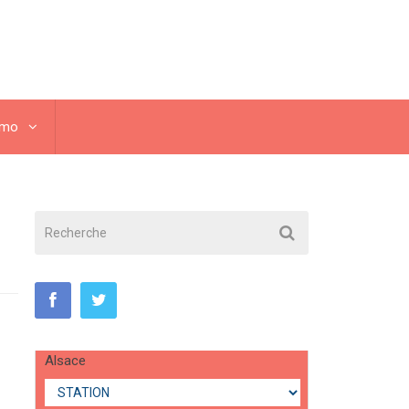
omo
Alsace