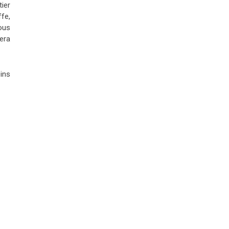
tier
fe,
vous
era
oins