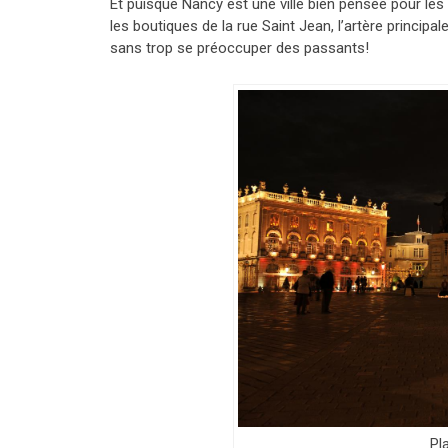
Et puisque Nancy est une ville bien pensée pour les
les boutiques de la rue Saint Jean, l’artère princip
sans trop se préoccuper des passants!
Pl