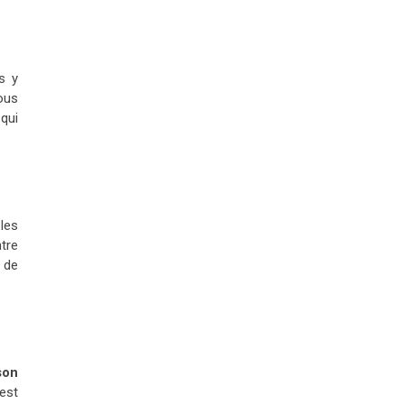
s y
ous
 qui
les
ntre
 de
son
 est