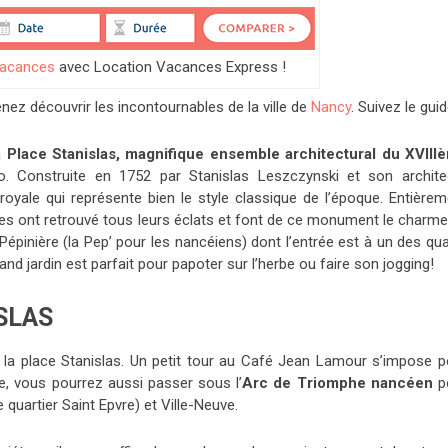
vacances
avec Location Vacances Express !
nez découvrir les incontournables de la ville de
Nancy
. Suivez le guid
la
Place Stanislas, magnifique ensemble architectural du XVIII
o. Construite en 1752 par Stanislas Leszczynski et son archite
oyale qui représente bien le style classique de l’époque. Entièrem
res ont retrouvé tous leurs éclats et font de ce monument le charme
Pépinière (la Pep’ pour les nancéiens) dont l’entrée est à un des qu
and jardin est parfait pour papoter sur l’herbe ou faire son jogging!
SLAS
 la place Stanislas. Un petit tour au Café Jean Lamour s’impose p
ce, vous pourrez aussi passer sous l’
Arc de Triomphe nancéen
p
 le quartier Saint Epvre) et Ville-Neuve.