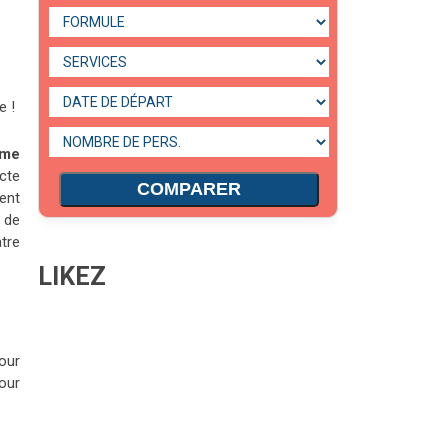
e !
ème
cte
COMPARER
ent
 de
atre
LIKEZ
our
our