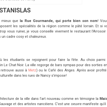
 STANISLAS
de mieux que
la Rue Gourmande, qui porte bien son nom
! Vou
osent les spécialités de la région comme le pâté lorrain. Et si v
op vous ruiner, je vous conseille vivement le restaurant l’Arrosoir
 un cadre cosy et chaleureux.
 les étudiants se rejoignent pour faire la fête. Au choix parmi 
in Le Chat Noir. La ville regorge de bars sympas pour des sorties e
 retrouve aussi à
Metz
) ou le Café des Anges. Après avoir profité
culturelle dans les rues de Nancy s’impose!
chitecture de la ville dans l’art nouveau comme en témoigne la
Mai
i Sauvage et des artistes nancéiens. C’est une oeuvre manifeste qu’il