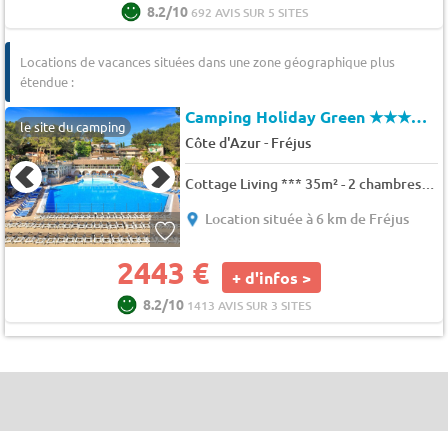
8.2/10
692 AVIS SUR 5 SITES
Locations de vacances situées dans une zone géographique plus
étendue :
Camping Holiday Green
★★★★★
le site du camping
-
Côte d'Azur
Fréjus
Cottage Living *** 35m² - 2 chambres - climatisation, TV 6 pers.
Location située à 6 km de Fréjus
2443 €
+ d'infos >
8.2/10
1413 AVIS SUR 3 SITES