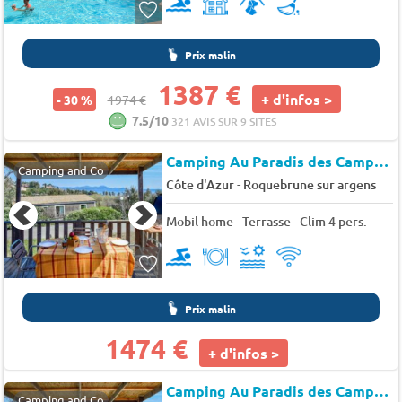
Prix malin
1387 €
+ d'infos >
- 30 %
1974 €
7.5/10
321 AVIS SUR 9 SITES
Camping Au Paradis des Campeurs
Camping and Co
-
Côte d'Azur
Roquebrune sur argens
Mobil home - Terrasse - Clim 4 pers.
Prix malin
1474 €
+ d'infos >
Camping Au Paradis des Campeurs
Camping and Co