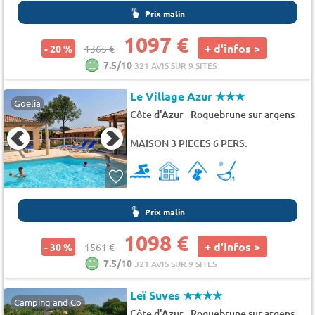
Prix malin
1097 €
+ d'infos >
- 20 %
1365 €
7.5/10
321 AVIS SUR 9 SITES
Le Village Azur
★★★
Goelia
-
Côte d'Azur
Roquebrune sur argens
MAISON 3 PIECES 6 PERS.
Prix malin
1098 €
+ d'infos >
- 30 %
1561 €
7.5/10
321 AVIS SUR 9 SITES
Leï Suves
★★★★
Camping and Co
-
Côte d'Azur
Roquebrune sur argens