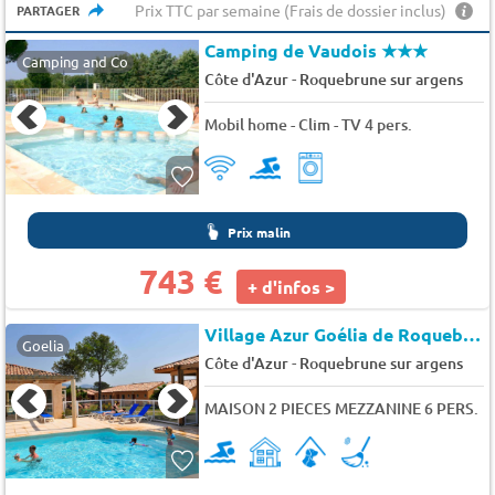
Prix TTC par semaine (Frais de dossier inclus)
PARTAGER
Camping de Vaudois
★★★
Camping and Co
-
Côte d'Azur
Roquebrune sur argens
Mobil home - Clim - TV 4 pers.
Prix malin
743 €
+ d'infos >
Village Azur Goélia de Roquebrune
Goelia
-
Côte d'Azur
Roquebrune sur argens
MAISON 2 PIECES MEZZANINE 6 PERS.