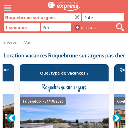
+
de filtres
Vacances Var
Location vacances Roquebrune sur argens pas cher
brune
Qua
Quel type de vacances ?
Roquebrune sur argens
TripandCo
> 31/10/2026
Goeli