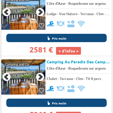
-
Côte d'Azur
Roquebrune sur argens
Lodge - Vue Nature - Terrasse - Clim - TV 6 pers.
Prix malin
2581 €
+ d'infos >
Camping Au Paradis Des Campeurs
Camping and Co
-
Côte d'Azur
Roquebrune sur argens
Chalet - Terrasse - Clim - TV 8 pers.
Prix malin