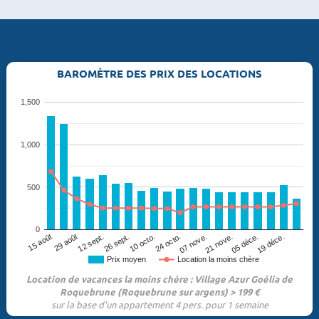
BAROMÈTRE DES PRIX DES LOCATIONS
1,500
1,000
500
0
29 août
07 nove.
12 sept.
21 nove.
26 sept.
05 déce.
10 octo.
19 déce.
15 août
24 octo.
Prix moyen
Location la moins chère
Location de vacances la moins chère : Village Azur Goélia de
Roquebrune (Roquebrune sur argens) > 199 €
sur la base d'un appartement 4 pers. pour 1 semaine