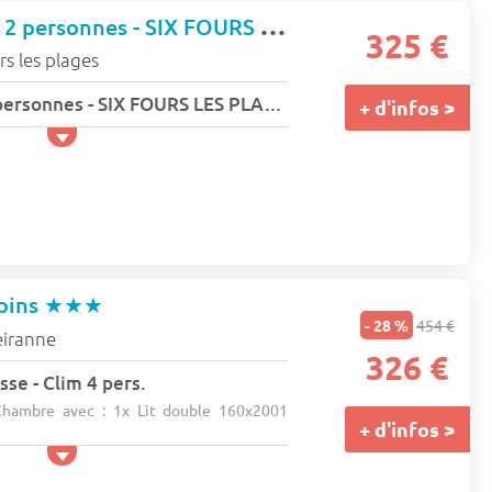
Studio - Jusqu'à 2 personnes - SIX FOURS LES PLAGES - L'armorial
325 €
rs les plages
Studio - Jusqu'à 2 personnes - SIX FOURS LES PLAGES - L'armorial
+ d'infos >
pins
★★★
- 28 %
454 €
eiranne
326 €
sse - Clim 4 pers.
hambre avec : 1x Lit double 160x2001
+ d'infos >