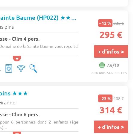
Sainte Baume (HP022)
★★★★
- 12 %
335 €
es pins
295 €
sse - Clim 4 pers.
omaine de la Sainte Baume vous reçoit à
+ d'infos >
.
7.6/10
894 AVIS SUR 5 SITES
pins
★★★
- 23 %
408 €
eiranne
314 €
sse - Clim 6 pers.
pour 6 personnes dont 2 enfants (âge
+ d'infos >
 ...