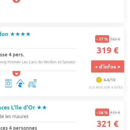
rdon
★★★★
- 17 %
385 €
319 €
sse 4 pers.
ing Homair Les Lacs du Verdon et laissez-
+ d'infos >
6.4/10
253 AVIS SUR 4 SITES
ces L'Ile d'Or
★★
- 26 %
435 €
de les maures
321 €
ces 4 personnes