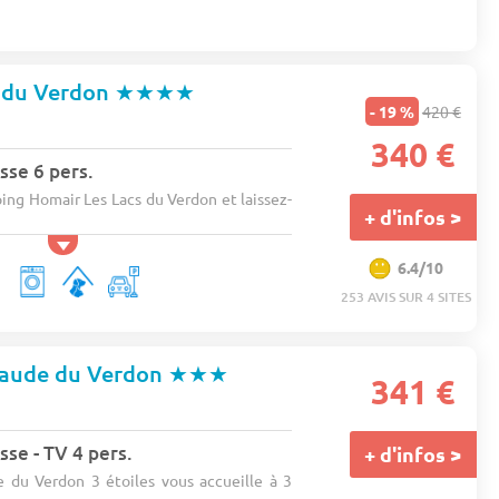
s du Verdon
★★★★
- 19 %
420 €
340 €
sse 6 pers.
ing Homair Les Lacs du Verdon et laissez-
+ d'infos >
6.4/10
253 AVIS SUR 4 SITES
raude du Verdon
★★★
341 €
sse - TV 4 pers.
+ d'infos >
 du Verdon 3 étoiles vous accueille à 3