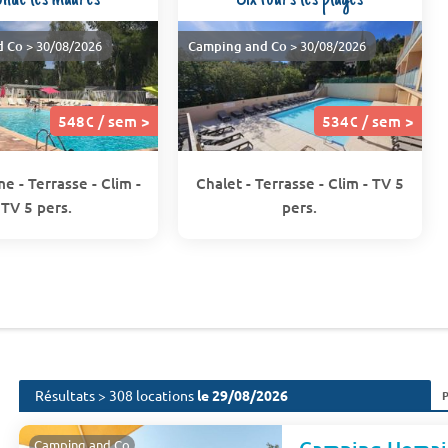
d Co
> 30/08/2026
Camping and Co
> 30/08/2026
548€ / sem >
534€ / sem >
e - Terrasse - Clim -
Chalet - Terrasse - Clim - TV 5
TV 5 pers.
pers.
Résultats > 308 locations
le 29/08/2026
Camping and Co