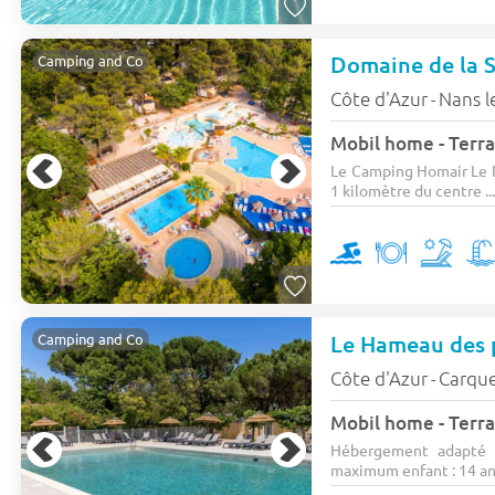
Domaine de la 
Camping and Co
Côte d'Azur
Nans l
-
Mobil home - Terra
Le Camping Homair Le D
1 kilomètre du centre ..
Le Hameau des 
Camping and Co
Côte d'Azur
Carqu
-
Mobil home - Terra
Hébergement adapté 
maximum enfant : 14 ans)