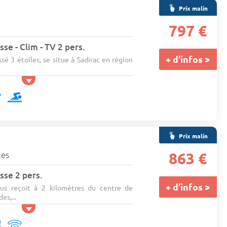
Prix malin
797 €
se - Clim - TV 2 pers.
+ d'infos >
ssé 3 étoiles, se situe à Sadirac en région
Prix malin
es
863 €
sse 2 pers.
+ d'infos >
us reçoit à 2 kilomètres du centre de
es,...