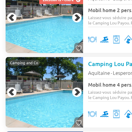
Mobil home 2 pers
Laissez-vous séduire p
le Camping Lou Payou. Pr
Camping Lou P
Camping and Co
Aquitaine
Lespero
-
Mobil home 4 pers
Laissez-vous séduire p
le Camping Lou Payou. Pr