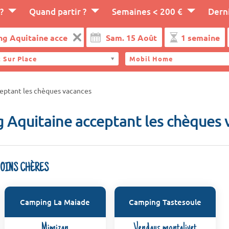
?
Quand partir ?
Semaines < 200 €
Dern
 Sur Place
Mobil Home
eptant les chèques vacances
 Aquitaine acceptant les chèques 
MOINS CHÈRES
Camping La Maiade
Camping Tastesoule
Mimizan
Vendays montalivet