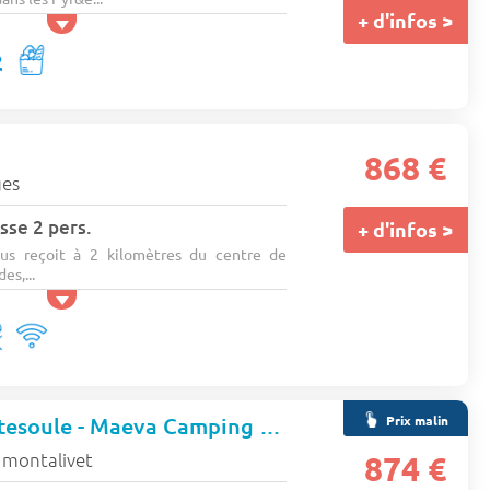
+ d'infos >
868 €
es
sse 2 pers.
+ d'infos >
us reçoit à 2 kilomètres du centre de
es,...
Prix malin
Camping Le Tastesoule - Maeva Camping
★★★★
 montalivet
874 €