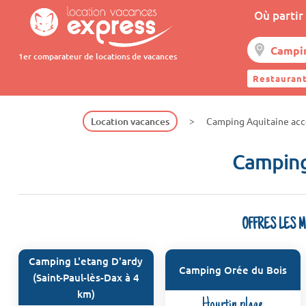
Où partir 
1er comparateur de locations de vacances
Restaurant
Location vacances
Camping Aquitaine acc
Camping
OFFRES LES 
Camping L'etang D'ardy
Camping Orée du Bois
(Saint-Paul-lès-Dax à 4
km)
Hourtin plage