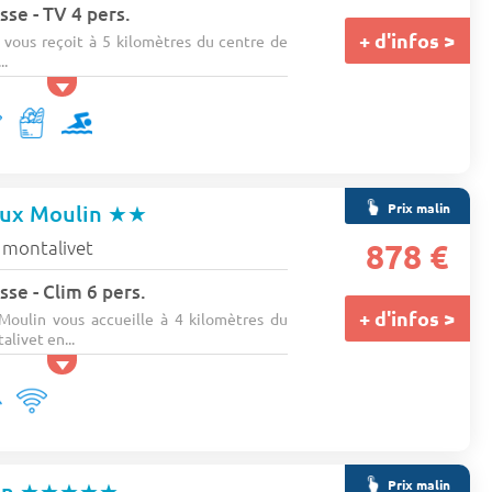
sse - TV 4 pers.
+ d'infos >
vous reçoit à 5 kilomètres du centre de
..
Prix malin
eux Moulin
★★
 montalivet
878 €
sse - Clim 6 pers.
+ d'infos >
oulin vous accueille à 4 kilomètres du
livet en...
Prix malin
an
★★★★★