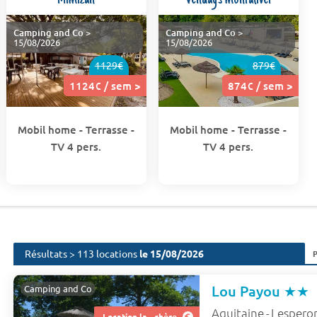
Camping and Co
>
Camping and Co
>
15/08/2026
15/08/2026
1129€
879€
1124€ / sem >
874€ / sem >
Mobil home - Terrasse -
Mobil home - Terrasse -
TV 4 pers.
TV 4 pers.
Résultats > 113 locations
le 15/08/2026
Lou Payou
★★
Camping and Co
Aquitaine
Lespero
-
Location la - chère