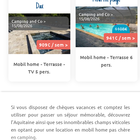
Dax
Camping and Co
>
15/08/2026
Camping and Co
>
15/08/2026
1108€
941€ / sem >
909€ / sem >
Mobil home - Terrasse 6
Mobil home - Terrasse -
pers.
TV 5 pers.
Si vous disposez de chèques vacances et comptez les
utiliser pour passer un séjour mémorable, découvrez
l’Aquitaine ainsi que ses innombrables champs viticoles
en optant pour une location en mobil home pas chère
en camping.