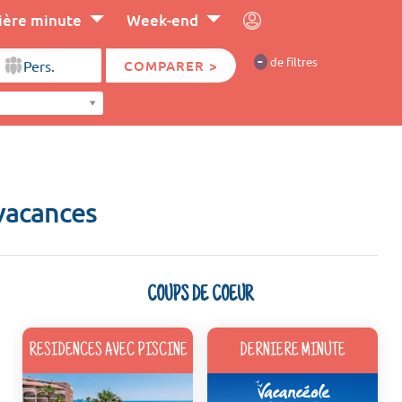
ière minute
Week-end
-
de filtres
COMPARER >
vacances
COUPS DE COEUR
RESIDENCES AVEC PISCINE
DERNIERE MINUTE