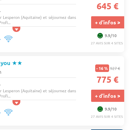
645 €
.
ar Lesperon (Aquitaine) et séjournez dans
+ d'infos >
ofi...
9.9/10
27 AVIS SUR 4 SITES
ayou
★★
- 16 %
927 €
n
775 €
.
ar Lesperon (Aquitaine) et séjournez dans
+ d'infos >
ofi...
9.9/10
27 AVIS SUR 4 SITES