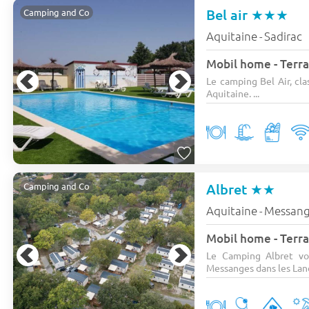
Bel air
★★★
Camping and Co
Aquitaine
Sadirac
-
Mobil home - Terras
Le camping Bel Air, cla
Aquitaine. ...
Albret
★★
Camping and Co
Aquitaine
Messang
-
Mobil home - Terra
Le Camping Albret vo
Messanges dans les Land