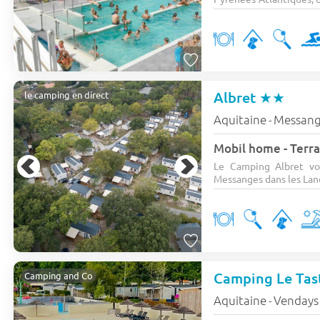
Albret
★★
le camping en direct
Aquitaine
Messang
-
Mobil home - Terra
Le Camping Albret vo
Messanges dans les Land
Camping and Co
Aquitaine
Vendays
-