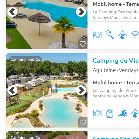
Mobil home - Terra
La Camping Tastesoule 
Vendays Montalivet en .
Camping du Vi
Camping and Co
Aquitaine
Vendays
-
Mobil home - Terra
Le Camping du Vieux M
centre de Vendays Monta
Camping Sen Y
Camping and Co