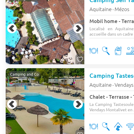
Aquitaine
Mézos
-
Mobil home - Terra
Localisé en Aquitai
accueille dans un cadre c
Camping Taste
Camping and Co
Aquitaine
Vendays
-
Chalet - Terrasse -
La Camping Tastesoule 
Vendays Montalivet en .