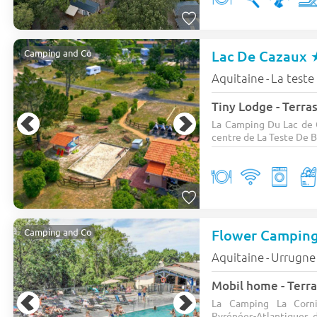
Lac De Cazaux
Camping and Co
Aquitaine
La teste
-
Tiny Lodge - Terras
La Camping Du Lac de C
centre de La Teste De B
Flower Camping
Camping and Co
Aquitaine
Urrugne
-
Mobil home - Terra
La Camping La Corni
Pyrénées-Atlantiques, d