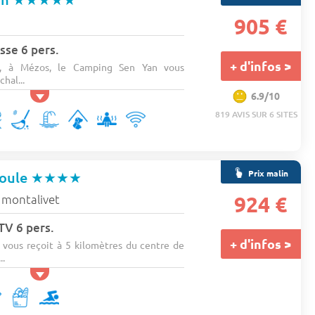
905 €
sse 6 pers.
+ d'infos >
ne, à Mézos, le Camping Sen Yan vous
hal...
6.9/10
819 AVIS SUR 6 SITES
Prix malin
soule
★★★★
 montalivet
924 €
 TV 6 pers.
+ d'infos >
vous reçoit à 5 kilomètres du centre de
..