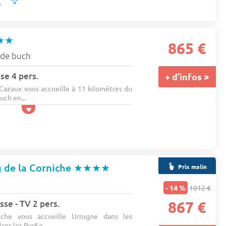
★★
865 €
 de buch
se 4 pers.
+ d'infos >
azaux vous accueille à 11 kilomètres du
uch en...
 de la Corniche
★★★★
Prix malin
- 14 %
1012 €
sse - TV 2 pers.
867 €
che vous accueille Urrugne dans les
ans les Pyr&e...