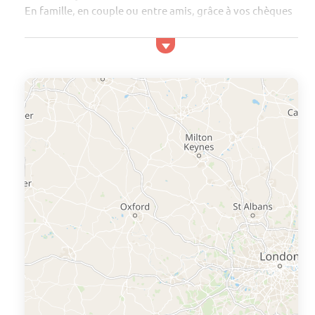
En famille, en couple ou entre amis, grâce à vos chèques
vacances, vous bénéficierez d’un séjour économique.
De plus, les campings en Aquitaine ont la réputation
d’être particulièrement accueillants envers leurs hôtes.
Aussi, sachez que divers logements vous sont proposés
pour v...