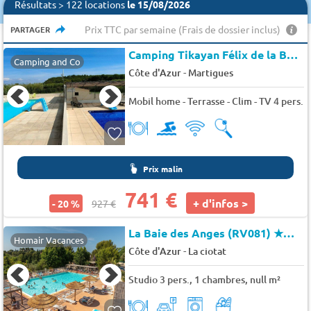
−
Résultats > 122 locations
le 15/08/2026
Prix TTC par semaine (Frais de dossier inclus)
PARTAGER
Camping Tikayan Félix de la Bastide *
Camping and Co
-
Côte d'Azur
Martigues
Mobil home - Terrasse - Clim - TV 4 pers.
Prix malin
741 €
+ d'infos >
- 20 %
927 €
La Baie des Anges (RV081)
★★★★
Homair Vacances
-
Côte d'Azur
La ciotat
Studio 3 pers., 1 chambres, null m²