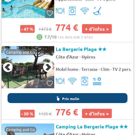
774 €
+ d'infos >
- 47 %
1473 €
7.7/10
155 AVIS SUR 3 SITES
La Bergerie Plage
★★
Camping and Co
-
Côte d'Azur
Hyères
Mobil home - Terrasse - Clim - TV 2 pers.
Prix malin
776 €
+ d'infos >
- 30 %
1105 €
Camping La Bergerie Plage
★★
Camping and Co
-
Côte d'Azur
Hyères