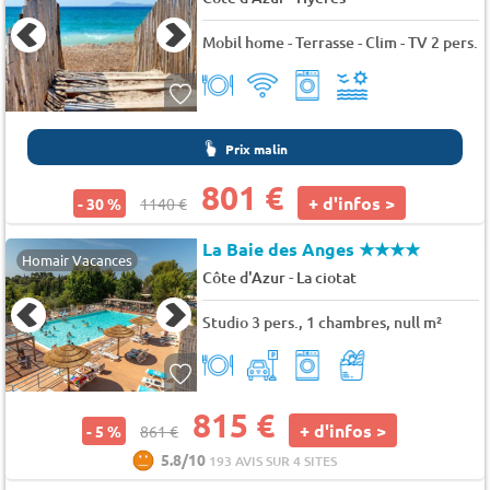
Mobil home - Terrasse - Clim - TV 2 pers.
Prix malin
801 €
+ d'infos >
- 30 %
1140 €
La Baie des Anges
★★★★
Homair Vacances
-
Côte d'Azur
La ciotat
Studio 3 pers., 1 chambres, null m²
815 €
+ d'infos >
- 5 %
861 €
5.8/10
193 AVIS SUR 4 SITES