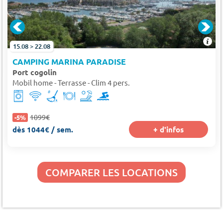
15.08 > 22.08
CAMPING MARINA PARADISE
Port cogolin
Mobil home - Terrasse - Clim 4 pers.
1099€
-5%
dès 1044€ / sem.
+ d'infos
COMPARER LES LOCATIONS