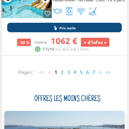
Prix malin
1062 €
+ d'infos >
- 30 %
1509 €
7.7/10
155 AVIS SUR 3 SITES
1
Pages :
<<
<
2
3
4
5
6
7
>
>>
OFFRES LES MOINS CHÈRES