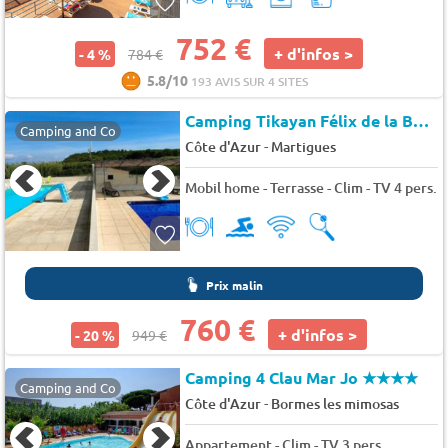
752 €
+ d'infos >
- 4 %
784 €
5.8/10
193 AVIS SUR 4 SITES
Camping Tikayan Félix de la Bastide *
Camping and Co
-
Côte d'Azur
Martigues
Mobil home - Terrasse - Clim - TV 4 pers.
Prix malin
760 €
+ d'infos >
- 20 %
949 €
Camping 4 Clau Mar Jo
★★★★
Camping and Co
-
Côte d'Azur
Bormes les mimosas
Appartement - Clim - TV 3 pers.