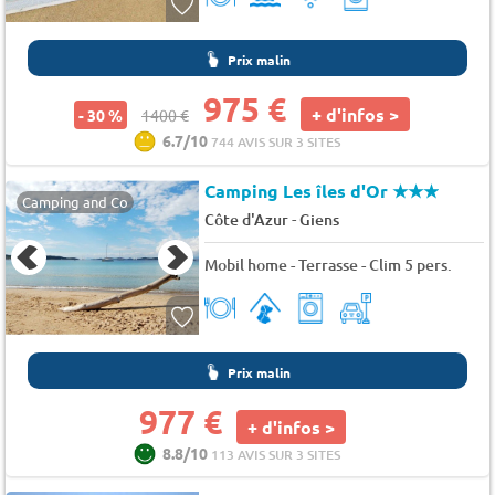
Prix malin
975 €
+ d'infos >
- 30 %
1400 €
6.7/10
744 AVIS SUR 3 SITES
Camping Les îles d'Or
★★★
Camping and Co
-
Côte d'Azur
Giens
Mobil home - Terrasse - Clim 5 pers.
Prix malin
977 €
+ d'infos >
8.8/10
113 AVIS SUR 3 SITES