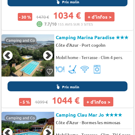
Prix malin
1034 €
+ d'infos >
- 30 %
1470 €
7.7/10
155 AVIS SUR 3 SITES
Camping Marina Paradise
★★★
Camping and Co
-
Côte d'Azur
Port cogolin
Mobil home - Terrasse - Clim 4 pers.
Prix malin
1044 €
+ d'infos >
- 5 %
1099 €
Camping Clau Mar Jo
★★★★
Camping and Co
-
Côte d'Azur
Bormes les mimosas
Mobil home - Terrasse - Clim - TV 6 pers.