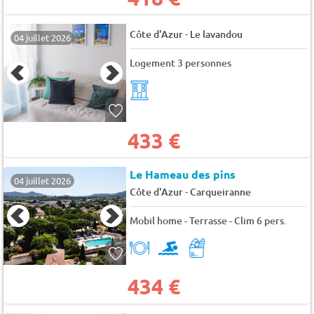
-
Côte d'Azur
Le lavandou
04 juillet 2026
Logement 3 personnes
433 €
Le Hameau des pins
04 juillet 2026
-
Côte d'Azur
Carqueiranne
Mobil home - Terrasse - Clim 6 pers.
434 €