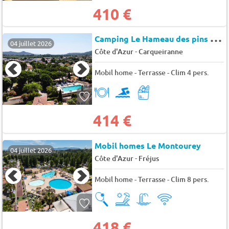
410 €
C
amping Le Hameau des pins (La Crau à 6km)
04 juillet 2026
-
Côte d'Azur
Carqueiranne
Mobil home - Terrasse - Clim 4 pers.
414 €
Mobil homes Le Montourey
04 juillet 2026
-
Côte d'Azur
Fréjus
Mobil home - Terrasse - Clim 8 pers.
418 €