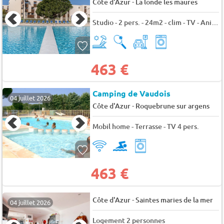
-
Côte d'Azur
La londe les maures
Studio - 2 pers. - 24m2 - clim - TV - Animaux admis
463 €
Camping de Vaudois
04 juillet 2026
-
Côte d'Azur
Roquebrune sur argens
Mobil home - Terrasse - TV 4 pers.
463 €
-
Côte d'Azur
Saintes maries de la mer
04 juillet 2026
Logement 2 personnes