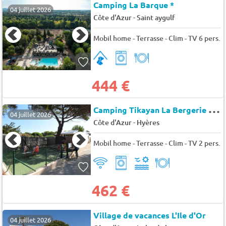
Camping La Barque *
04 juillet 2026
-
Côte d'Azur
Saint aygulf
Mobil home - Terrasse - Clim - TV 6 pers.
444 €
C
amping Tikayan La Bergerie Plage
04 juillet 2026
-
Côte d'Azur
Hyères
Mobil home - Terrasse - Clim - TV 2 pers.
462 €
Village de vacances L'Ile d'Or
04 juillet 2026