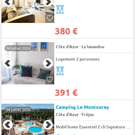
380 €
-
Côte d'Azur
Le lavandou
04 juillet 2026
Logement 2 personnes
391 €
Camping Le Montourey
04 juillet 2026
-
Côte d'Azur
Fréjus
Mobil home Essentiel 2 ch Signature avec clim 6 pers.