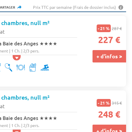
Prix TTC par semaine (Frais de dossier inclus)
PARTAGER
1 chambres, null m²
- 21 %
287 €
tat
227 €
a Baie des Anges
★★★★
nt | 1 Ch. | 2/3 pers.
+ d'infos >
1 chambres, null m²
- 21 %
315 €
tat
248 €
a Baie des Anges
★★★★
nt | 1 Ch. | 2/3 pers.
+ d'infos >