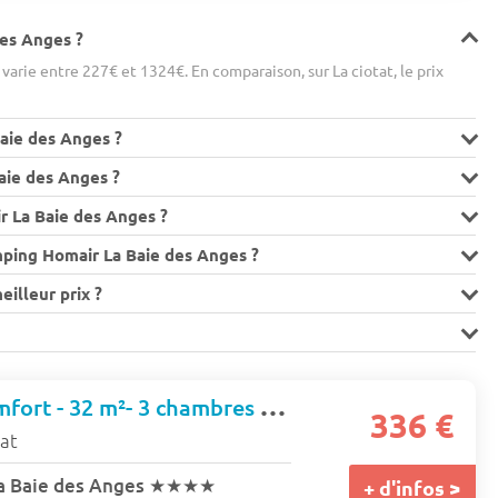
des Anges ?
arie entre 227€ et 1324€. En comparaison, sur La ciotat, le prix
aie des Anges ?
aie des Anges ?
 La Baie des Anges ?
mping Homair La Baie des Anges ?
illeur prix ?
Mobil-home Comfort - 32 m²- 3 chambres - Terrasse surélevée 6 pers.
336 €
tat
a Baie des Anges
★★★★
+ d'infos >