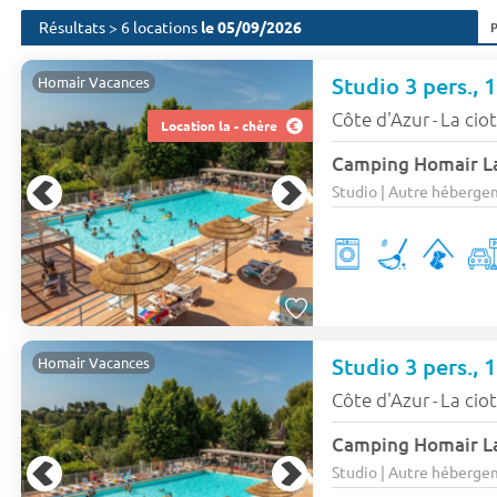
Résultats > 6 locations
le 05/09/2026
Studio 3 pers., 
Homair Vacances
Côte d'Azur
La cio
-
Location la - chère
Camping Homair L
Studio | Autre hébergeme
Studio 3 pers., 
Homair Vacances
Côte d'Azur
La cio
-
Camping Homair L
Studio | Autre hébergeme