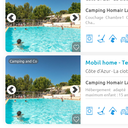
Camping Homair L
Couchage Chambre1 C
Cha...
Mobil home - Te
Camping and Co
Côte d'Azur
La cio
-
Camping Homair L
Hébergement adapté 
maximum enfant : 15 ans)