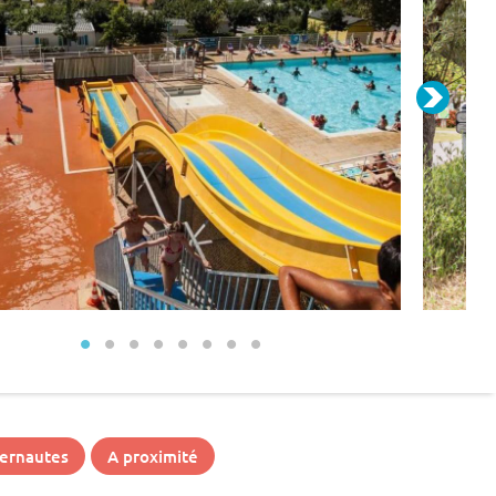
ternautes
A proximité