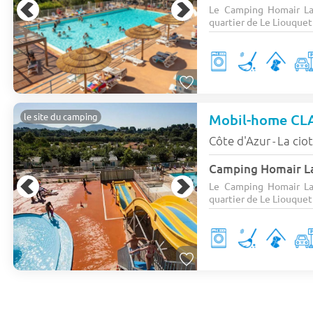
Le Camping Homair La
quartier de Le Liouquet 
le site du camping
Côte d'Azur
La cio
-
Camping Homair L
Le Camping Homair La
quartier de Le Liouquet 