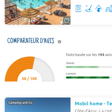
COMPARATEUR D'AVIS
Note basée sur les
193
avis
Zoover
Locasun
58
/
100
Mobil home - Te
Camping and Co
Côte d'Azur
La cio
-