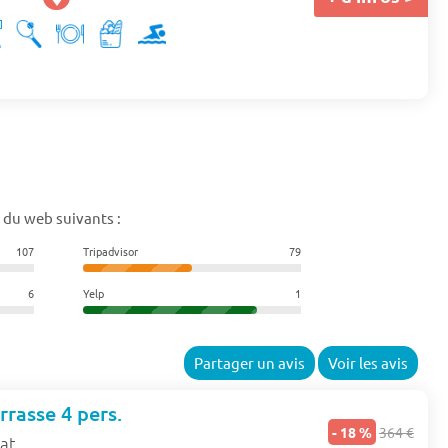
 du web suivants :
107
Tripadvisor
79
6
Yelp
1
Partager un avis
Voir les avis
rrasse 4 pers.
- 18 %
364 €
tat