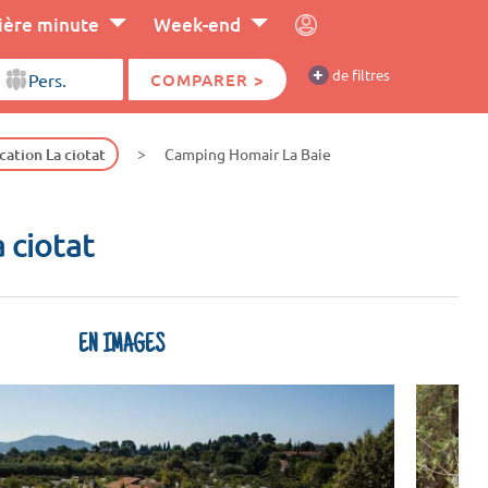
ière minute
Week-end
+
de filtres
COMPARER >
cation La ciotat
Camping Homair La Baie
a ciotat
EN IMAGES