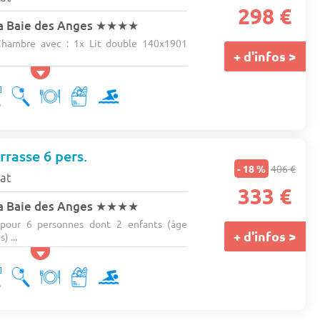
298 €
a Baie des Anges
★★★★
hambre avec : 1x Lit double 140x1901
+ d'infos >
rrasse 6 pers.
- 18 %
406 €
tat
333 €
a Baie des Anges
★★★★
pour 6 personnes dont 2 enfants (âge
+ d'infos >
 ...