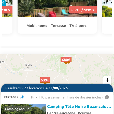
9€
 sem >
539€ / sem >
Mobil home - Terrasse - TV 4 pers.
680 €
775 €
680€
680€
680€
680€
680€
680€
680€
680€
680€
680€
680€
680€
680€
680€
680€
+
539€
539€
−
Résultats > 23 locations
le 22/08/2026
Prix TTC par semaine (Frais de dossier inclus)
PARTAGER
Camping Tête Noire Buzancais
★
Camping and Co
-
Centre Auvergne
Bourges