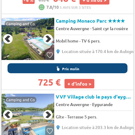
- 6 %
692 €
7.8/10
5 AVIS SUR 3 SITES
Camping Monaco Parc
★★★★
Camping and Co
-
Centre Auvergne
Saint cyr la rosière
Mobil home - TV 6 pers.
Location située à 170.4 km de Aubigny
Prix malin
725 €
+ d'infos >
VVF Village club le pays d'eygurande
Camping and Co
-
Centre Auvergne
Eygurande
Gîte - Terrasse 5 pers.
Location située à 203.3 km de Aubigny