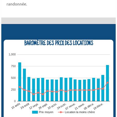
randonnée.
BAROMÈTRE DES PRIX DES LOCATIONS
1,000
750
500
250
0
29 août
07 nove.
26 sept.
05 déce.
15 août
24 octo.
12 sept.
21 nove.
10 octo.
19 déce.
Prix moyen
Location la moins chère