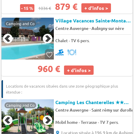
879 €
+ d'infos >
- 15 %
1036 €
Village Vacances Sainte-Montaine (13171)
Camping and Co
-
Centre Auvergne
Aubigny sur nère
Chalet - TV 6 pers.
960 €
+ d'infos >
Locations de vacances situées dans une zone géographique plus
étendue :
Camping Les Chanterelles
★★★★
Camping and Co
-
Centre Auvergne
Saint rémy sur durolle
Mobil home - Terrasse - TV 7 pers.
Location située à 196.9 km de Aubigny