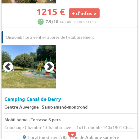
1215 €
+ d'infos >
7.9/10
143 AVIS SUR 5 SITES
Disponibilité à vérifier auprès de l'établissement
Camping Canal de Berry
-
Centre Auvergne
Saint-amand-montrond
Mobil home - Terrasse 6 pers.
Couchage Chambre1 Chambre avec : 1x Lit double 140x1901 Cha...
Location située à 85.1 km de Aubigny sur nère