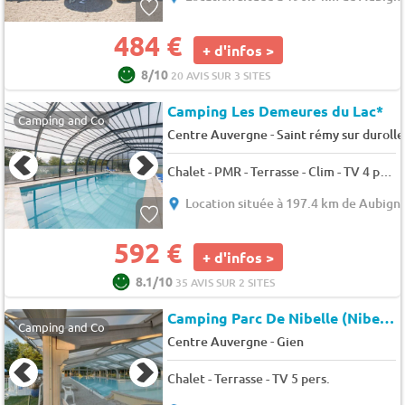
484 €
+ d'infos >
8/10
20 AVIS SUR 3 SITES
Camping Les Demeures du Lac*
Camping and Co
-
Centre Auvergne
Saint rémy sur durolle
Chalet - PMR - Terrasse - Clim - TV 4 pers.
Location située à 197.4 km de Aubigny
592 €
+ d'infos >
8.1/10
35 AVIS SUR 2 SITES
Camping Parc De Nibelle (Nibelle)
Camping and Co
-
Centre Auvergne
Gien
Chalet - Terrasse - TV 5 pers.