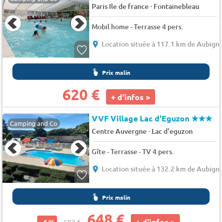
-
Paris Ile de france
Fontainebleau
Mobil home - Terrasse 4 pers.
Location située à 117.1 km de Aubigny
Prix malin
620 €
+ d'infos >
VVF Village Lac d'Eguzon
★★★
Camping and Co
-
Centre Auvergne
Lac d'eguzon
Gîte - Terrasse - TV 4 pers.
Location située à 132.2 km de Aubigny
Prix malin
648 €
+ d'infos >