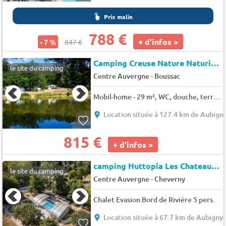
Prix malin
788 €
+ d'infos >
- 7 %
847 €
Camping Creuse Nature Naturiste (Boussac-Bourg à 2 km)
le site du camping
-
Centre Auvergne
Boussac
Mobil-home - 29 m², WC, douche, terrasse 6 pers.
Location située à 127.4 km de Aubigny
815 €
+ d'infos >
camping Huttopia Les Chateaux
★
le site du camping
-
Centre Auvergne
Cheverny
Chalet Evasion Bord de Rivière 5 pers.
Location située à 67.7 km de Aubigny 