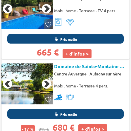
Mobil home - Terrasse - TV 4 pers.
Prix malin
665 €
+ d'infos >
Domaine de Sainte-Montaine
★★
Camping and Co
-
Centre Auvergne
Aubigny sur nère
Mobil home - Terrasse 4 pers.
Prix malin
680 €
+ d'infos >
- 17 %
819 €